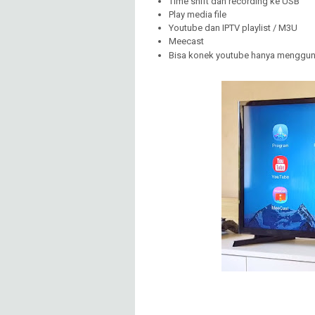
Time shift dan recording ke USB
Play media file
Youtube dan IPTV playlist / M3U
Meecast
Bisa konek youtube hanya mengguna