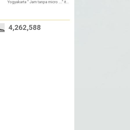
Yogyakarta " Jam tanpa micro ...." it...
W
4,262,588