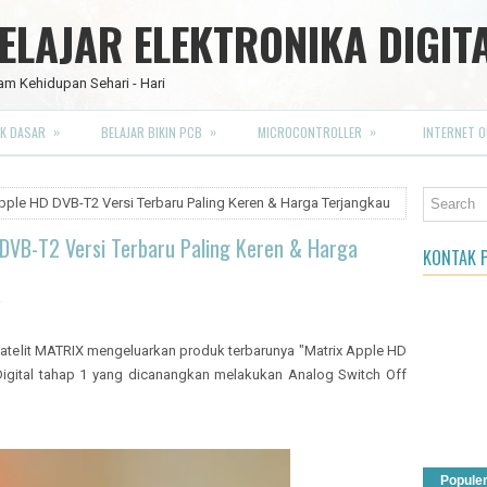
LAJAR ELEKTRONIKA DIGIT
am Kehidupan Sehari - Hari
»
»
»
K DASAR
BELAJAR BIKIN PCB
MICROCONTROLLER
INTERNET O
pple HD DVB-T2 Versi Terbaru Paling Keren & Harga Terjangkau
DVB-T2 Versi Terbaru Paling Keren & Harga
KONTAK P
 satelit MATRIX mengeluarkan produk terbarunya "Matrix Apple HD
igital tahap 1 yang dicanangkan melakukan Analog Switch Off
Popule