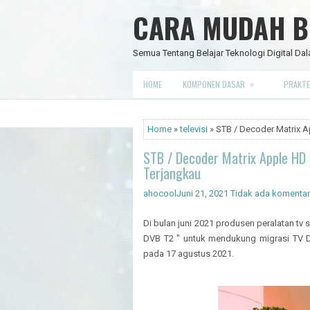
CARA MUDAH BE
Semua Tentang Belajar Teknologi Digital Dal
»
HOME
KOMPONEN DASAR
PRAKTE
Home
»
televisi
» STB / Decoder Matrix A
STB / Decoder Matrix Apple HD 
Terjangkau
ahocool
Juni 21, 2021
Tidak ada komentar
Di bulan juni 2021 produsen peralatan tv
DVB T2 " untuk mendukung migrasi TV D
pada 17 agustus 2021.