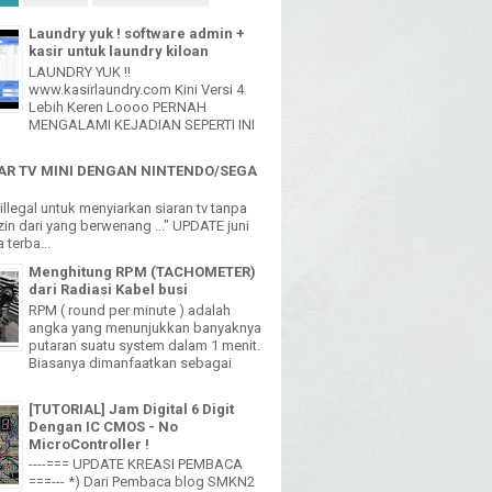
Laundry yuk ! software admin +
kasir untuk laundry kiloan
LAUNDRY YUK !!
www.kasirlaundry.com Kini Versi 4
Lebih Keren Loooo PERNAH
MENGALAMI KEJADIAN SEPERTI INI
R TV MINI DENGAN NINTENDO/SEGA
h illegal untuk menyiarkan siaran tv tanpa
in dari yang berwenang ..." UPDATE juni
 terba...
Menghitung RPM (TACHOMETER)
dari Radiasi Kabel busi
RPM ( round per minute ) adalah
angka yang menunjukkan banyaknya
putaran suatu system dalam 1 menit.
Biasanya dimanfaatkan sebagai
[TUTORIAL] Jam Digital 6 Digit
Dengan IC CMOS - No
MicroController !
----=== UPDATE KREASI PEMBACA
===--- *) Dari Pembaca blog SMKN2