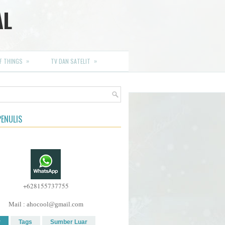
AL
»
»
F THINGS
TV DAN SATELIT
ENULIS
+628155737755
Mail : ahocool@gmail.com
r
Tags
Sumber Luar