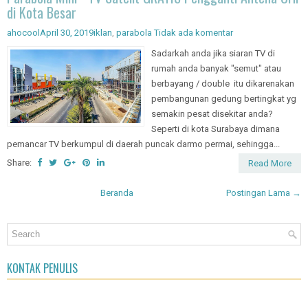
Parabola Mini - TV Satelit GRATIS Pengganti Antena UHF
di Kota Besar
ahocool
April 30, 2019
iklan
,
parabola
Tidak ada komentar
Sadarkah anda jika siaran TV di
rumah anda banyak "semut" atau
berbayang / double itu dikarenakan
pembangunan gedung bertingkat yg
semakin pesat disekitar anda?
Seperti di kota Surabaya dimana
pemancar TV berkumpul di daerah puncak darmo permai, sehingga...
Share:
Read More
Beranda
Postingan Lama →
KONTAK PENULIS