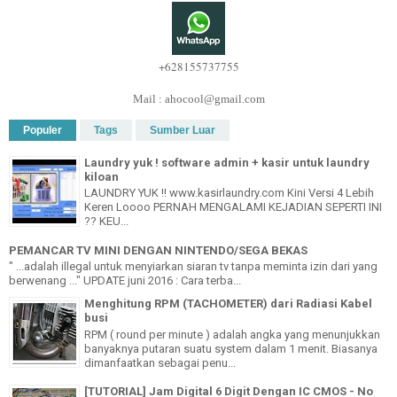
+628155737755
Mail : ahocool@gmail.com
Populer
Tags
Sumber Luar
Laundry yuk ! software admin + kasir untuk laundry
kiloan
LAUNDRY YUK !! www.kasirlaundry.com Kini Versi 4 Lebih
Keren Loooo PERNAH MENGALAMI KEJADIAN SEPERTI INI
?? KEU...
PEMANCAR TV MINI DENGAN NINTENDO/SEGA BEKAS
" ...adalah illegal untuk menyiarkan siaran tv tanpa meminta izin dari yang
berwenang ..." UPDATE juni 2016 : Cara terba...
Menghitung RPM (TACHOMETER) dari Radiasi Kabel
busi
RPM ( round per minute ) adalah angka yang menunjukkan
banyaknya putaran suatu system dalam 1 menit. Biasanya
dimanfaatkan sebagai penu...