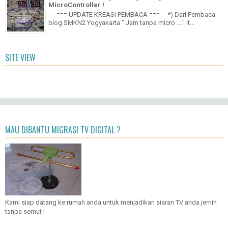
[TUTORIAL] Jam Digital 6 Digit Dengan IC CMOS - No
MicroController !
----=== UPDATE KREASI PEMBACA ===--- *) Dari Pembaca
blog SMKN2 Yogyakarta " Jam tanpa micro ...." it...
SITE VIEW
MAU DIBANTU MIGRASI TV DIGITAL ?
Kami siap datang ke rumah anda untuk menjadikan siaran TV anda jernih
tanpa semut !