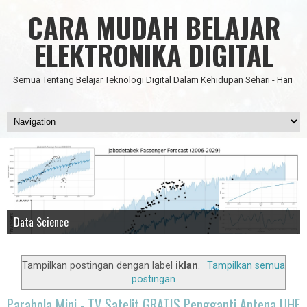
CARA MUDAH BELAJAR
ELEKTRONIKA DIGITAL
Semua Tentang Belajar Teknologi Digital Dalam Kehidupan Sehari - Hari
Data Science
IC Timer 555 yang Multifungsi
JAM DIGITAL 6 DIGIT TANPA MICRO FULL CMOS
Node Red - Kontrol Industri 4.0
Artificial Intelligence - Pengenalan Object
Tampilkan postingan dengan label
iklan
.
Tampilkan semua
postingan