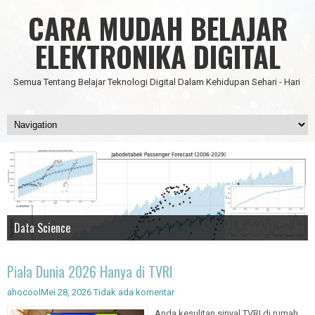
CARA MUDAH BELAJAR
ELEKTRONIKA DIGITAL
Semua Tentang Belajar Teknologi Digital Dalam Kehidupan Sehari - Hari
Data Science
IC Timer 555 yang Multifungsi
JAM DIGITAL 6 DIGIT TANPA MICRO FULL CMOS
Node Red - Kontrol Industri 4.0
Artificial Intelligence - Pengenalan Object
Piala Dunia 2026 Hanya di TVRI
ahocool
Mei 28, 2026
Tidak ada komentar
Anda kesulitan sinyal TVRI di rumah