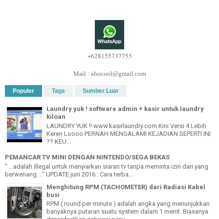
+628155737755
Mail : ahocool@gmail.com
Populer
Tags
Sumber Luar
Laundry yuk ! software admin + kasir untuk laundry
kiloan
LAUNDRY YUK !! www.kasirlaundry.com Kini Versi 4 Lebih
Keren Loooo PERNAH MENGALAMI KEJADIAN SEPERTI INI
?? KEU...
PEMANCAR TV MINI DENGAN NINTENDO/SEGA BEKAS
" ...adalah illegal untuk menyiarkan siaran tv tanpa meminta izin dari yang
berwenang ..." UPDATE juni 2016 : Cara terba...
Menghitung RPM (TACHOMETER) dari Radiasi Kabel
busi
RPM ( round per minute ) adalah angka yang menunjukkan
banyaknya putaran suatu system dalam 1 menit. Biasanya