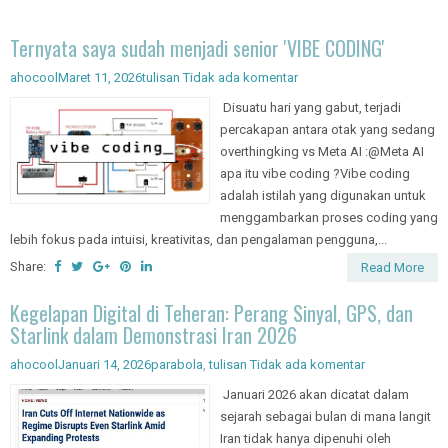
Ternyata saya sudah menjadi senior 'VIBE CODING'
ahocool
Maret 11, 2026
tulisan
Tidak ada komentar
Disuatu hari yang gabut, terjadi
percakapan antara otak yang sedang
overthingking vs Meta AI :@Meta AI
apa itu vibe coding ?Vibe coding
adalah istilah yang digunakan untuk
menggambarkan proses coding yang
lebih fokus pada intuisi, kreativitas, dan pengalaman pengguna,...
Share:
Read More
Kegelapan Digital di Teheran: Perang Sinyal, GPS, dan
Starlink dalam Demonstrasi Iran 2026
ahocool
Januari 14, 2026
parabola
,
tulisan
Tidak ada komentar
Januari 2026 akan dicatat dalam
sejarah sebagai bulan di mana langit
Iran tidak hanya dipenuhi oleh