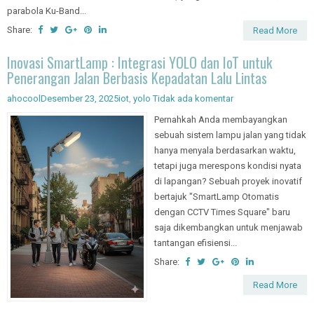
parabola Ku-Band...
Share:
Read More
Inovasi SmartLamp : Integrasi YOLO dan IoT untuk
Penerangan Jalan Berbasis Kepadatan Lalu Lintas
ahocool
Desember 23, 2025
iot
,
yolo
Tidak ada komentar
Pernahkah Anda membayangkan
sebuah sistem lampu jalan yang tidak
hanya menyala berdasarkan waktu,
tetapi juga merespons kondisi nyata
di lapangan? Sebuah proyek inovatif
bertajuk "SmartLamp Otomatis
dengan CCTV Times Square" baru
saja dikembangkan untuk menjawab
tantangan efisiensi...
Share:
Read More