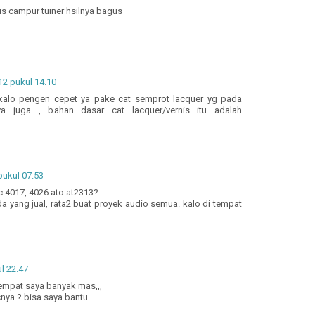
s campur tuiner hsilnya bagus
2 pukul 14.10
kalo pengen cepet ya pake cat semprot lacquer yg pada
 juga , bahan dasar cat lacquer/vernis itu adalah
ukul 07.53
c 4017, 4026 ato at2313?
a yang jual, rata2 buat proyek audio semua. kalo di tempat
l 22.47
tempat saya banyak mas,,,
nya ? bisa saya bantu