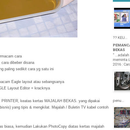
?? KEU...
PEMANCA
BEKAS
" ...adala
rmacam cara
meminta iz
k cara dibeber disana
2016 : Cara
 paling sedikit cara yg satu ini
macam Eagle layout atau sebangsanya
AGLE Layout Editor + kracknya
penu...
ER PRINTER, keatas kertas MAJALAH BEKAS. yang dipakai
isnis) yang tipis & mengkilat. Majalah / Buletin TV kabel contoh
 kertas biasa, kemudian Lakukan PhotoCopy diatas kertas majalah