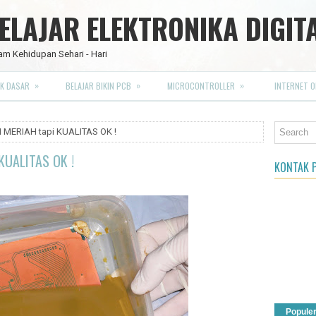
LAJAR ELEKTRONIKA DIGIT
am Kehidupan Sehari - Hari
»
»
»
K DASAR
BELAJAR BIKIN PCB
MICROCONTROLLER
INTERNET O
 MERIAH tapi KUALITAS OK !
KUALITAS OK !
KONTAK P
Popule