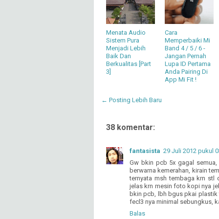
Menata Audio
Cara
Sistem Pura
Memperbaiki Mi
Menjadi Lebih
Band 4 / 5 / 6 -
Baik Dan
Jangan Pernah
Berkualitas [Part
Lupa ID Pertama
3]
Anda Pairing Di
App Mi Fit !
← Posting Lebih Baru
38 komentar:
fantasista
29 Juli 2012 pukul 
Gw bkin pcb 5x gagal semua, k
berwarna kemerahan, kirain tem
ternyata msh tembaga krn stl d
jelas krn mesin foto kopi nya j
bkin pcb, lbh bgus pkai plastik
fecl3 nya minimal sebungkus, ka
Balas