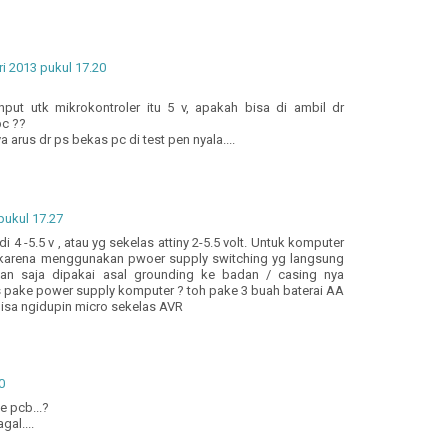
ri 2013 pukul 17.20
put utk mikrokontroler itu 5 v, apakah bisa di ambil dr
c ??
 arus dr ps bekas pc di test pen nyala....
pukul 17.27
 4 -5.5 v , atau yg sekelas attiny 2-5.5 volt. Untuk komputer
 karena menggunakan pwoer supply switching yg langsung
n saja dipakai asal grounding ke badan / casing nya
 pake power supply komputer ? toh pake 3 buah baterai AA
bisa ngidupin micro sekelas AVR
0
ke pcb...?
gal....