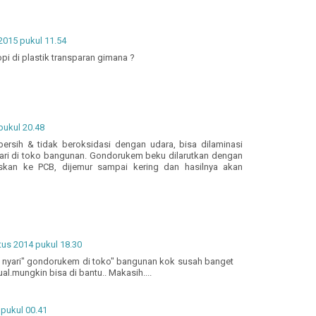
2015 pukul 11.54
i di plastik transparan gimana ?
pukul 20.48
ersih & tidak beroksidasi dengan udara, bisa dilaminasi
ri di toko bangunan. Gondorukem beku dilarutkan dengan
eskan ke PCB, dijemur sampai kering dan hasilnya akan
us 2014 pukul 18.30
 nyari" gondorukem di toko" bangunan kok susah banget
ual.mungkin bisa di bantu.. Makasih....
 pukul 00.41