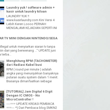
Laundry yuk ! software admin +
kasir untuk laundry kiloan
LAUNDRY YUK !!
www.kasirlaundry.com Kini Versi 4
Lebih Keren Loooo PERNAH
MENGALAMI KEJADIAN SEPERTI INI
R TV MINI DENGAN NINTENDO/SEGA
h illegal untuk menyiarkan siaran tv tanpa
in dari yang berwenang ..." UPDATE juni
 terba...
Menghitung RPM (TACHOMETER)
dari Radiasi Kabel busi
RPM ( round per minute ) adalah
angka yang menunjukkan banyaknya
putaran suatu system dalam 1 menit.
Biasanya dimanfaatkan sebagai
[TUTORIAL] Jam Digital 6 Digit
Dengan IC CMOS - No
MicroController !
----=== UPDATE KREASI PEMBACA
===--- *) Dari Pembaca blog SMKN2