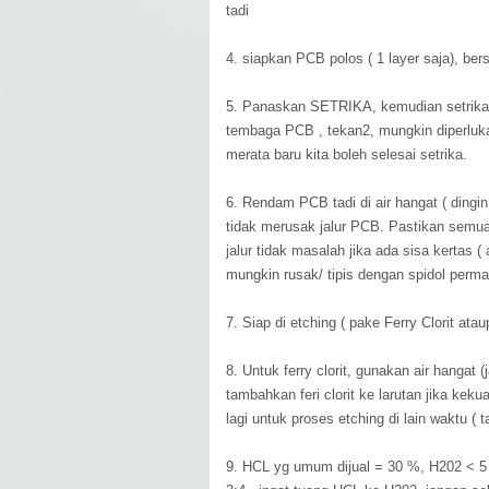
tadi
4. siapkan PCB polos ( 1 layer saja), be
5. Panaskan SETRIKA, kemudian setrika 
tembaga PCB , tekan2, mungkin diperlukan
merata baru kita boleh selesai setrika.
6. Rendam PCB tadi di air hangat ( dingin
tidak merusak jalur PCB. Pastikan semu
jalur tidak masalah jika ada sisa kertas (
mungkin rusak/ tipis dengan spidol perm
7. Siap di etching ( pake Ferry Clorit at
8. Untuk ferry clorit, gunakan air hangat
tambahkan feri clorit ke larutan jika kek
lagi untuk proses etching di lain waktu ( ta
9. HCL yg umum dijual = 30 %, H202 < 5 %