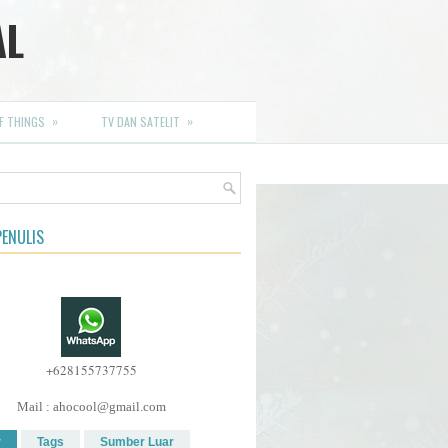
AL
»
»
F THINGS
TV DAN SATELIT
ENULIS
+628155737755
Mail : ahocool@gmail.com
r
Tags
Sumber Luar