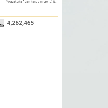
Yogyakarta " Jam tanpa micro ...." it...
W
4,262,465