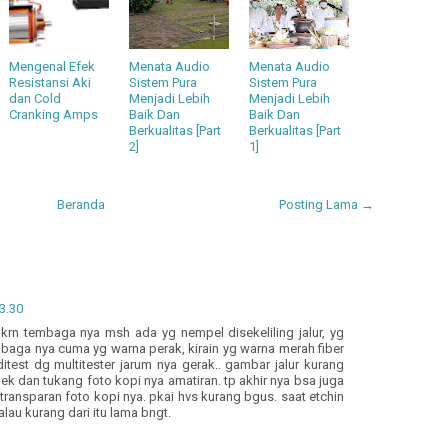
Mengenal Efek
Menata Audio
Menata Audio
Resistansi Aki
Sistem Pura
Sistem Pura
dan Cold
Menjadi Lebih
Menjadi Lebih
Cranking Amps
Baik Dan
Baik Dan
Berkualitas [Part
Berkualitas [Part
2]
1]
Beranda
Posting Lama →
03.30
rn tembaga nya msh ada yg nempel disekeliling jalur, yg
baga nya cuma yg warna perak, kirain yg warna merah fiber
itest dg multitester jarum nya gerak.. gambar jalur kurang
elek dan tukang foto kopi nya amatiran. tp akhir nya bsa juga
 transparan foto kopi nya. pkai hvs kurang bgus. saat etchin
lau kurang dari itu lama bngt.