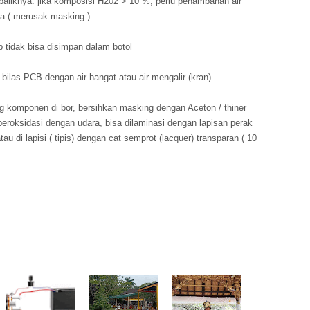
baliknya. jika komposisi H202 > 10 %, perlu penambahan air
nya ( merusak masking )
 tidak bisa disimpan dalam botol
, bilas PCB dengan air hangat atau air mengalir (kran)
ng komponen di bor, bersihkan masking dengan Aceton / thiner
eroksidasi dengan udara, bisa dilaminasi dengan lapisan perak
atau di lapisi ( tipis) dengan cat semprot (lacquer) transparan ( 10