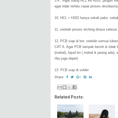
3:4 , ingat tuang HCL ke H202, jangan se
agar tidak terlalu cepat proses oksidasi
10. HCL + H202 hanya sekali pake, sebab
11. setelah proses etching dirasa selesai
12. PCB siap di bor, setelah semua luba
CAT A. Agar PCB tampak bersih & tidak b
(mahal), liquid tin ( mahal & jarang ada), 
ribu juga dapet)
13. PCB siap di solder
Share:
Related Posts: