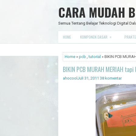
CARA MUDAH BE
Semua Tentang Belajar Teknologi Digital Dal
»
HOME
KOMPONEN DASAR
PRAKTE
Home
»
pcb
,
tutorial
» BIKIN PCB MURAH
BIKIN PCB MURAH MERIAH tapi 
ahocool
Juli 31, 2011
38 komentar