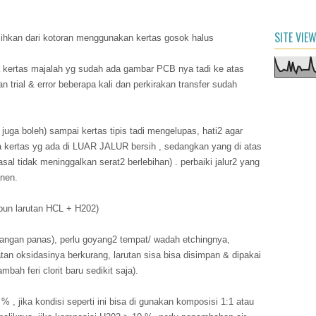
SITE VIE
rsihkan dari kotoran menggunakan kertas gosok halus
kertas majalah yg sudah ada gambar PCB nya tadi ke atas
 trial & error beberapa kali dan perkirakan transfer sudah
 juga boleh) sampai kertas tipis tadi mengelupas, hati2 agar
a kertas yg ada di LUAR JALUR bersih , sedangkan yang di atas
 asal tidak meninggalkan serat2 berlebihan) . perbaiki jalur2 yang
anen.
aupun larutan HCL + H202)
 (jangan panas), perlu goyang2 tempat/ wadah etchingnya,
uatan oksidasinya berkurang, larutan sisa bisa disimpan & dipakai
mbah feri clorit baru sedikit saja).
 , jika kondisi seperti ini bisa di gunakan komposisi 1:1 atau