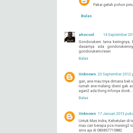
Pakai getah pohon pinu
Balas
ahocool
14 September 201
Gondorukem lama keringnya, 
dasarnya ada gondorukemnya
gondorukem/resin
Balas
Unknown
23 September 2012 p
gan, ane mau tnya dimana beli i
rumah ane malang disini gak ad
agan2 ada tlong infonya donk...
Balas
Unknown
17 Januari 2013 puku
Untuk Mas Indra, Kebetulan di 
mau cari berapa pcs masing2 ic
sms aja di 083857715882