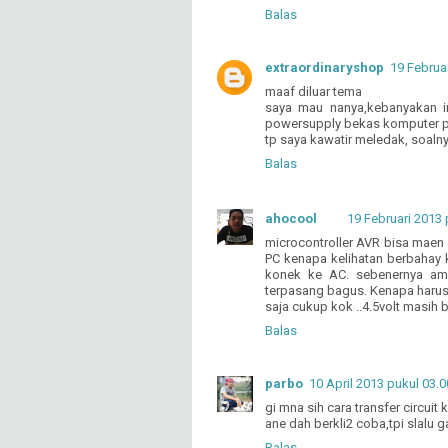
Balas
extraordinaryshop
19 Februa
maaf diluar tema
saya mau nanya,kebanyakan in
powersupply bekas komputer p
tp saya kawatir meledak, soalnya
Balas
ahocool
19 Februari 2013 
microcontroller AVR bisa maen di
PC kenapa kelihatan berbahay
konek ke AC. sebenernya ama
terpasang bagus. Kenapa harus
saja cukup kok ..4.5volt masih 
Balas
parbo
10 April 2013 pukul 03.0
gi mna sih cara transfer circuit 
ane dah berkli2 coba,tpi slalu ga
Balas