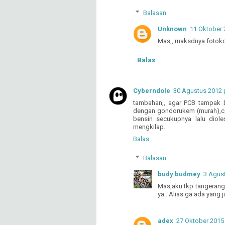
Balasan
Unknown
11 Oktober 
Mas,, maksdnya fotokop
Balas
Cyberndole
30 Agustus 2012 
tambahan,, agar PCB tampak b
dengan gondorukem (murah),ca
bensin secukupnya lalu diol
mengkilap.
Balas
Balasan
budy budmey
3 Agust
Mas,aku tkp tangerang
ya.. Alias ga ada yang j
adex
27 Oktober 2015