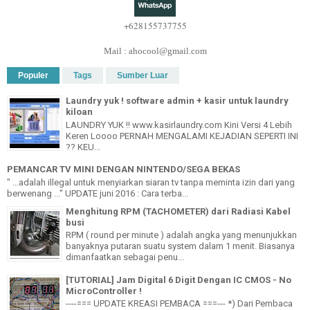
+628155737755
Mail : ahocool@gmail.com
Populer
Tags
Sumber Luar
Laundry yuk ! software admin + kasir untuk laundry
kiloan
LAUNDRY YUK !! www.kasirlaundry.com Kini Versi 4 Lebih
Keren Loooo PERNAH MENGALAMI KEJADIAN SEPERTI INI
?? KEU...
PEMANCAR TV MINI DENGAN NINTENDO/SEGA BEKAS
" ...adalah illegal untuk menyiarkan siaran tv tanpa meminta izin dari yang
berwenang ..." UPDATE juni 2016 : Cara terba...
Menghitung RPM (TACHOMETER) dari Radiasi Kabel
busi
RPM ( round per minute ) adalah angka yang menunjukkan
banyaknya putaran suatu system dalam 1 menit. Biasanya
dimanfaatkan sebagai penu...
[TUTORIAL] Jam Digital 6 Digit Dengan IC CMOS - No
MicroController !
----=== UPDATE KREASI PEMBACA ===--- *) Dari Pembaca