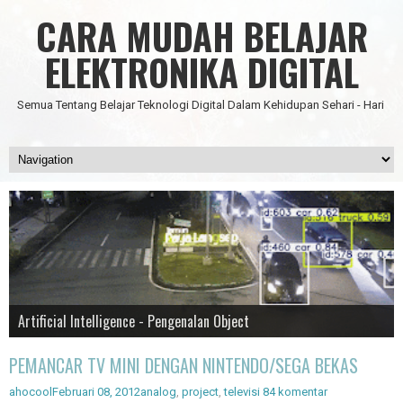
CARA MUDAH BELAJAR
ELEKTRONIKA DIGITAL
Semua Tentang Belajar Teknologi Digital Dalam Kehidupan Sehari - Hari
Data Science
IC Timer 555 yang Multifungsi
JAM DIGITAL 6 DIGIT TANPA MICRO FULL CMOS
Node Red - Kontrol Industri 4.0
Artificial Intelligence - Pengenalan Object
PEMANCAR TV MINI DENGAN NINTENDO/SEGA BEKAS
ahocool
Februari 08, 2012
analog
,
project
,
televisi
84 komentar