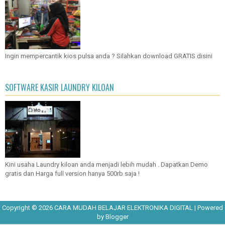
Ingin mempercantik kios pulsa anda ? Silahkan download GRATIS disini
SOFTWARE KASIR LAUNDRY KILOAN
Kini usaha Laundry kiloan anda menjadi lebih mudah . Dapatkan Demo
gratis dan Harga full version hanya 500rb saja !
Copyright ©
2026
CARA MUDAH BELAJAR ELEKTRONIKA DIGITAL
| Powered
by
Blogger