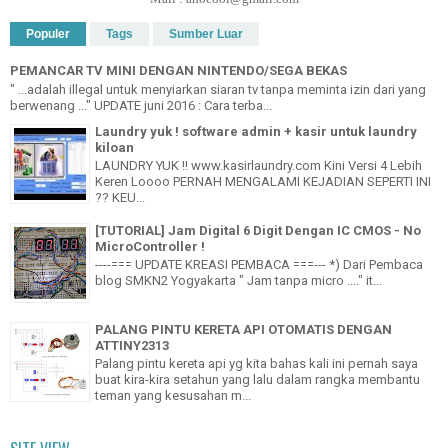
Populer
Tags
Sumber Luar
PEMANCAR TV MINI DENGAN NINTENDO/SEGA BEKAS
" ...adalah illegal untuk menyiarkan siaran tv tanpa meminta izin dari yang
berwenang ..." UPDATE juni 2016 : Cara terba...
Laundry yuk ! software admin + kasir untuk laundry
kiloan
LAUNDRY YUK !! www.kasirlaundry.com Kini Versi 4 Lebih
Keren Loooo PERNAH MENGALAMI KEJADIAN SEPERTI INI
?? KEU...
[TUTORIAL] Jam Digital 6 Digit Dengan IC CMOS - No
MicroController !
----=== UPDATE KREASI PEMBACA ===--- *) Dari Pembaca
blog SMKN2 Yogyakarta " Jam tanpa micro ...." it...
PALANG PINTU KERETA API OTOMATIS DENGAN
ATTINY2313
Palang pintu kereta api yg kita bahas kali ini pernah saya
buat kira-kira setahun yang lalu dalam rangka membantu
teman yang kesusahan m...