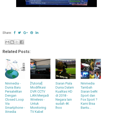
Share:
Related Posts:
Ninmedia -
[Tutorial]
Siaran Piala
Ninmedia
Dunia Baru
Modifikasi
Dunia Dalam
Tambah
Persatelitan
DVR CCTV
Kualitas HD
Siaran beIN
Dengan
LAN Menjadi
di 2018 -
Sport dan
Closed Loop
Wireless -
Negara lain
Fox Sport ?
Via
Untuk
sudah 4K
Kami Bisa
Smartphone -
Monitoring
lhoo
Bantu...
Xmedia
TV Kabel