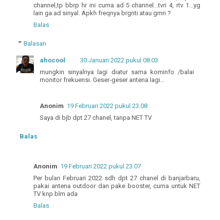
channel,tp bbrp hr ini cuma ad 5 channel...tvri 4, rtv 1...yg
lain ga ad sinyal. Apkh freqnya brgnti atau gmn ?
Balas
Balasan
ahocool
30 Januari 2022 pukul 08.03
mungkin sinyalnya lagi diatur sama kominfo /balai
monitor frekuensi. Geser-geser antena lagi...
Anonim
19 Februari 2022 pukul 23.08
Saya di bjb dpt 27 chanel, tanpa NET TV
Balas
Anonim
19 Februari 2022 pukul 23.07
Per bulan Februari 2022 sdh dpt 27 chanel di banjarbaru,
pakai antena outdoor dan pake booster, cuma untuk NET
TV knp blm ada
Balas