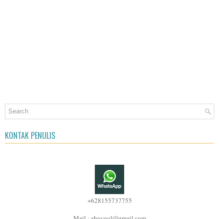
KONTAK PENULIS
+628155737755
Mail : ahocool@gmail.com