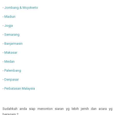
-
Jombang & Mojokerto
-
Madiun
-
Jogja
-
Semarang
-
Banjarmasin
-
Makasar
-
Medan
-
Palembang
-
Denpasar
-
Perbatasan Malaysia
Sudahkah anda siap menonton siaran yg lebih jernih dan acara yg
beragam ?