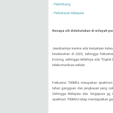
-
Palembang
-
Perbatasan Malaysia
Kenapa sih didahulukan di wilayah p
Jawabannya karena ada kenyataan kalau T
keseluruhan di 2020, sehingga frekue
kosong, sehingga istilahnya ada "Digital 
telekomunikasi seluler.
Frekuensi 700Mhz merupakan spektrum i
tahan gangguan dan jangkauan yang cuk
Sehingga Malaysia dan Singapura yg s
spektrum 700MHz tetap mendapatkan gan