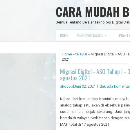
CARA MUDAH BE
Semua Tentang Belajar Teknologi Digital Dal
»
HOME
KOMPONEN DASAR
PRAKTE
Home
»
televisi
» Migrasi Digital - ASO T
2021
Migrasi Digital - ASO Tahap I - 
agustus 2021
ahocool
Juni 02, 2021
Tidak ada komentar
Kabar dari kementrian Kominfo menyebu
analog tahap satu akan di eksekusi pali
sudah dimulai sejak sekarang. Jadi jan
berada di wilayah perbatasan dengan Mal
MATI total di 17 agustus 2021.