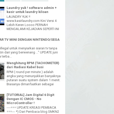
Laundry yuk ! software admin +
kasir untuk laundry kiloan
LAUNDRY YUK !!
www.kasirlaundry.com Kini Versi 4
Lebih Keren Loooo PERNAH
MENGALAMI KEJADIAN SEPERTI INI
R TV MINI DENGAN NINTENDO/SEGA
h illegal untuk menyiarkan siaran tv tanpa
in dari yang berwenang ..." UPDATE juni
 terba...
Menghitung RPM (TACHOMETER)
dari Radiasi Kabel busi
RPM ( round per minute ) adalah
angka yang menunjukkan banyaknya
putaran suatu system dalam 1 menit.
Biasanya dimanfaatkan sebagai
[TUTORIAL] Jam Digital 6 Digit
Dengan IC CMOS - No
MicroController !
----=== UPDATE KREASI PEMBACA
===--- *) Dari Pembaca blog SMKN2