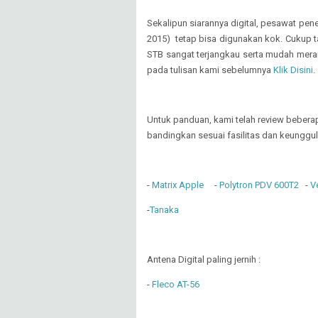
Sekalipun siarannya digital, pesawat pen
2015) tetap bisa digunakan kok. Cukup t
STB sangat terjangkau serta mudah mera
pada tulisan kami sebelumnya
Klik Disini
.
Untuk panduan, kami telah review beberap
bandingkan sesuai fasilitas dan keunggul
-
Matrix Apple
-
Polytron PDV 600T2
-
V
-
Tanaka
Antena Digital paling jernih :
-
Fleco AT-56