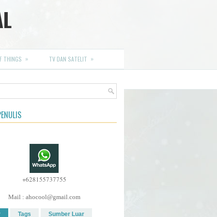
AL
»
»
F THINGS
TV DAN SATELIT
ENULIS
+628155737755
Mail : ahocool@gmail.com
r
Tags
Sumber Luar