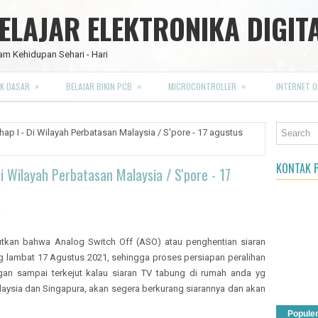
LAJAR ELEKTRONIKA DIGIT
am Kehidupan Sehari - Hari
»
»
»
K DASAR
BELAJAR BIKIN PCB
MICROCONTROLLER
INTERNET O
ahap I - Di Wilayah Perbatasan Malaysia / S'pore - 17 agustus
KONTAK P
Di Wilayah Perbatasan Malaysia / S'pore - 17
tkan bahwa Analog Switch Off (ASO) atau penghentian siaran
ng lambat 17 Agustus 2021, sehingga proses persiapan peralihan
gan sampai terkejut kalau siaran TV tabung di rumah anda yg
aysia dan Singapura, akan segera berkurang siarannya dan akan
Popule