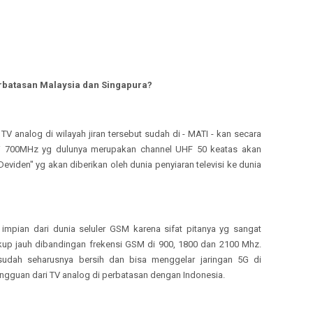
erbatasan Malaysia dan Singapura?
V analog di wilayah jiran tersebut sudah di - MATI - kan secara
nsi 700MHz yg dulunya merupakan channel UHF 50 keatas akan
Deviden" yg akan diberikan oleh dunia penyiaran televisi ke dunia
mpian dari dunia seluler GSM karena sifat pitanya yg sangat
up jauh dibandingan frekensi GSM di 900, 1800 dan 2100 Mhz.
udah seharusnya bersih dan bisa menggelar jaringan 5G di
gguan dari TV analog di perbatasan dengan Indonesia.