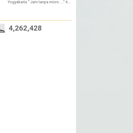
Yogyakarta " Jam tanpa micro ...." it...
W
4,262,428