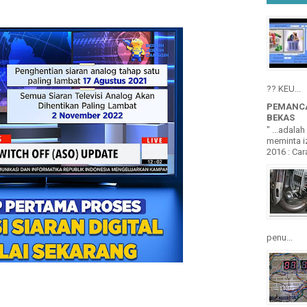
?? KEU...
PEMANCA
BEKAS
" ...adala
meminta iz
2016 : Cara
penu...