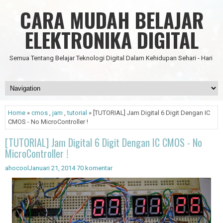
CARA MUDAH BELAJAR
ELEKTRONIKA DIGITAL
Semua Tentang Belajar Teknologi Digital Dalam Kehidupan Sehari - Hari
Home
»
cmos
,
jam
,
tutorial
» [TUTORIAL] Jam Digital 6 Digit Dengan IC
CMOS - No MicroController !
[TUTORIAL] Jam Digital 6 Digit Dengan IC CMOS - No
MicroController !
ahocool
Januari 21, 2014
70 komentar