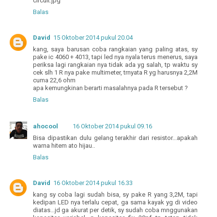
circuit.jpg
Balas
David
15 Oktober 2014 pukul 20.04
kang, saya barusan coba rangkaian yang paling atas, sy
pake ic 4060 + 4013, tapi led nya nyala terus menerus, saya
periksa lagi rangkaian nya tidak ada yg salah, tp waktu sy
cek slh 1 R nya pake multimeter, trnyata R yg harusnya 2,2M
cuma 22,6 ohm
apa kemungkinan berarti masalahnya pada R tersebut ?
Balas
ahocool
16 Oktober 2014 pukul 09.16
Bisa dipastikan dulu gelang terakhir dari resistor...apakah
warna hitem ato hijau..
Balas
David
16 Oktober 2014 pukul 16.33
kang sy coba lagi sudah bisa, sy pake R yang 3,2M, tapi
kedipan LED nya terlalu cepat, ga sama kayak yg di video
diatas...jd ga akurat per detik, sy sudah coba mnggunakan