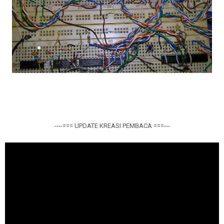
----=== UPDATE KREASI PEMBACA ===---