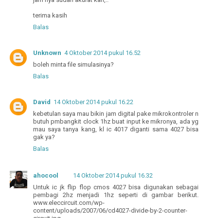
terima kasih
Balas
Unknown
4 Oktober 2014 pukul 16.52
boleh minta file simulasinya?
Balas
David
14 Oktober 2014 pukul 16.22
kebetulan saya mau bikin jam digital pake mikrokontroler n
butuh pmbangkit clock 1hz buat input ke mikronya, ada yg
mau saya tanya kang, kl ic 4017 diganti sama 4027 bisa
gak ya?
Balas
ahocool
14 Oktober 2014 pukul 16.32
Untuk ic jk flip flop cmos 4027 bisa digunakan sebagai
pembagi 2hz menjadi 1hz seperti di gambar berikut.
www.eleccircuit.com/wp-
content/uploads/2007/06/cd4027-divide-by-2-counter-