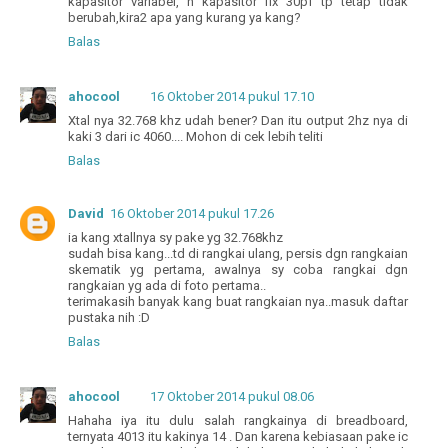
kapasitor variabel, n kapasitor fix 30pf tp tetap tidak
berubah,kira2 apa yang kurang ya kang?
Balas
ahocool
16 Oktober 2014 pukul 17.10
Xtal nya 32.768 khz udah bener? Dan itu output 2hz nya di
kaki 3 dari ic 4060.... Mohon di cek lebih teliti
Balas
David
16 Oktober 2014 pukul 17.26
ia kang xtallnya sy pake yg 32.768khz
sudah bisa kang...td di rangkai ulang, persis dgn rangkaian
skematik yg pertama, awalnya sy coba rangkai dgn
rangkaian yg ada di foto pertama..
terimakasih banyak kang buat rangkaian nya..masuk daftar
pustaka nih :D
Balas
ahocool
17 Oktober 2014 pukul 08.06
Hahaha iya itu dulu salah rangkainya di breadboard,
ternyata 4013 itu kakinya 14 . Dan karena kebiasaan pake ic