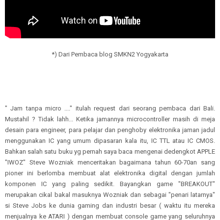
*) Dari Pembaca blog SMKN2 Yogyakarta
" Jam tanpa micro ...." itulah request dari seorang pembaca dari Bali.
Mustahil ? Tidak lahh... Ketika jamannya microcontroller masih di meja
desain para engineer, para pelajar dan penghoby elektronika jaman jadul
menggunakan IC yang umum dipasaran kala itu, IC TTL atau IC CMOS.
Bahkan salah satu buku yg pernah saya baca mengenai dedengkot APPLE
"IWOZ" Steve Wozniak menceritakan bagaimana tahun 60-70an sang
pioner ini berlomba membuat alat elektronika digital dengan jumlah
komponen IC yang paling sedikit. Bayangkan game "BREAKOUT"
merupakan cikal bakal masuknya Wozniak dan sebagai "penari latarnya"
si Steve Jobs ke dunia gaming dan industri besar ( waktu itu mereka
menjualnya ke ATARI ) dengan membuat console game yang seluruhnya