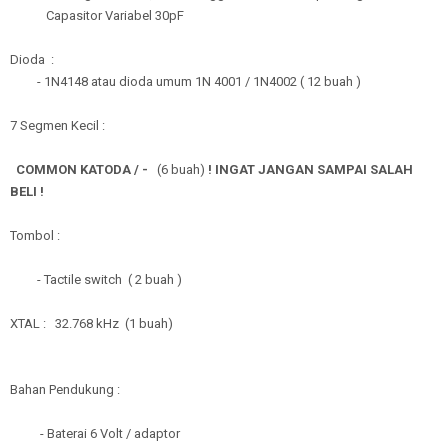
Capasitor Variabel 30pF
Dioda :
- 1N4148 atau dioda umum 1N 4001 / 1N4002 ( 12 buah )
7 Segmen Kecil :
COMMON KATODA / -
(6 buah)
! INGAT JANGAN SAMPAI SALAH
BELI !
Tombol :
- Tactile switch ( 2 buah )
XTAL : 32.768 kHz (1 buah)
Bahan Pendukung :
- Baterai 6 Volt / adaptor