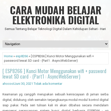
CARA MUDAH BELAJAR
ELEKTRONIKA DIGITAL
Semua Tentang Belajar Teknologi Digital Dalam Kehidupan Sehari - Hari
Home
»
esp8266
» [ ESP8266 ] Kunci Motor Menggunakan wifi +
password lewat SD card - (Part1 : AsyncWebServer)
[ ESP8266 ] Kunci Motor Menggunakan wifi + password
lewat SD card - (Part1 : AsyncWebServer)
ahocool
Juni 30, 2021
Tidak ada komentar
Keamanan yg canggih merupakan sebuah keniscayaan di jaman serba
digital, didukung oleh semakin terjangkaunya modul-modul kontrol digital
siap pakai. Pada seri tulisan kali ini akan dibahas secara mendalam
mengenai perancangan sistem kunci digital berbasis ESP8266 - yg