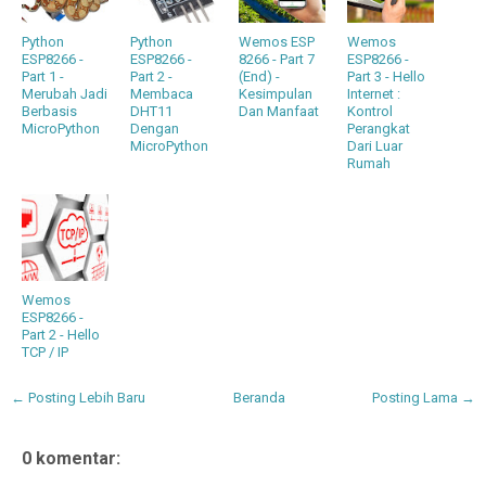
Python
Python
Wemos ESP
Wemos
ESP8266 -
ESP8266 -
8266 - Part 7
ESP8266 -
Part 1 -
Part 2 -
(End) -
Part 3 - Hello
Merubah Jadi
Membaca
Kesimpulan
Internet :
Berbasis
DHT11
Dan Manfaat
Kontrol
MicroPython
Dengan
Perangkat
MicroPython
Dari Luar
Rumah
Wemos
ESP8266 -
Part 2 - Hello
TCP / IP
← Posting Lebih Baru
Beranda
Posting Lama →
0 komentar: