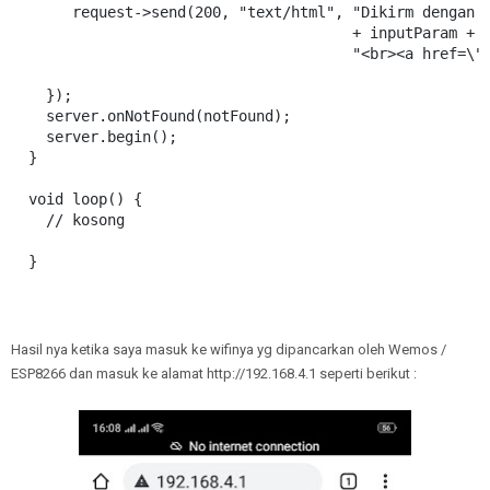
     request->send(200, "text/html", "Dikirm dengan P
                                     + inputParam + "
                                     "<br><a href=\"/
  });

  server.onNotFound(notFound);

  server.begin();

}

void loop() {

  // kosong

}
Hasil nya ketika saya masuk ke wifinya yg dipancarkan oleh Wemos /
ESP8266 dan masuk ke alamat http://192.168.4.1 seperti berikut :