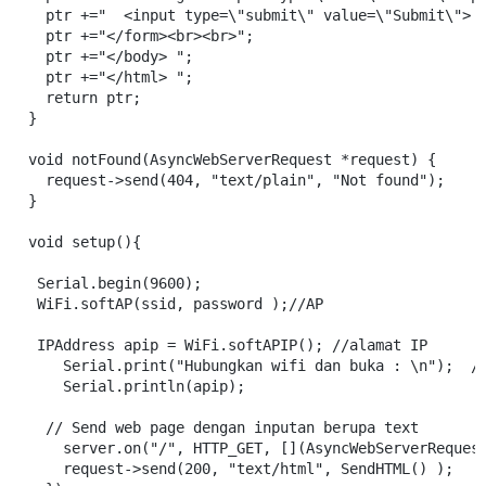
  ptr +="  <input type=\"submit\" value=\"Submit\"> "
  ptr +="</form><br><br>";

  ptr +="</body> ";

  ptr +="</html> ";

  return ptr;

}

void notFound(AsyncWebServerRequest *request) {

  request->send(404, "text/plain", "Not found");

}

void setup(){

 Serial.begin(9600);

 WiFi.softAP(ssid, password );//AP

 IPAddress apip = WiFi.softAPIP(); //alamat IP

    Serial.print("Hubungkan wifi dan buka : \n");  //
    Serial.println(apip);

  // Send web page dengan inputan berupa text 

    server.on("/", HTTP_GET, [](AsyncWebServerRequest
    request->send(200, "text/html", SendHTML() ); 
