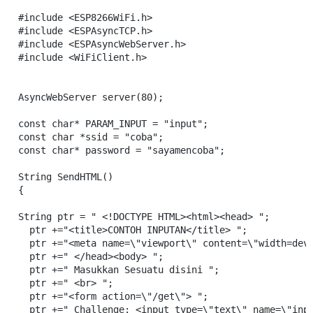
#include <ESP8266WiFi.h>

#include <ESPAsyncTCP.h>

#include <ESPAsyncWebServer.h>

#include <WiFiClient.h> 

AsyncWebServer server(80);

const char* PARAM_INPUT = "input";

const char *ssid = "coba";

const char* password = "sayamencoba";

String SendHTML()

{

String ptr = " <!DOCTYPE HTML><html><head> ";

  ptr +="<title>CONTOH INPUTAN</title> ";

  ptr +="<meta name=\"viewport\" content=\"width=devi
  ptr +=" </head><body> ";

  ptr +=" Masukkan Sesuatu disini ";

  ptr +=" <br> ";

  ptr +="<form action=\"/get\"> ";

  ptr +=" Challenge: <input type=\"text\" name=\"inpu