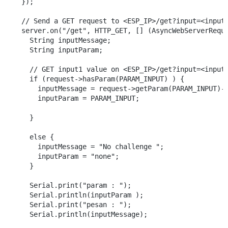
  });

  // Send a GET request to <ESP_IP>/get?input=<inputM
  server.on("/get", HTTP_GET, [] (AsyncWebServerReque
    String inputMessage;

    String inputParam;

    // GET input1 value on <ESP_IP>/get?input=<inputM
    if (request->hasParam(PARAM_INPUT) ) {

      inputMessage = request->getParam(PARAM_INPUT)->
      inputParam = PARAM_INPUT;

    }

    else {

      inputMessage = "No challenge ";

      inputParam = "none";

    }

    Serial.print("param : ");

    Serial.println(inputParam );

    Serial.print("pesan : ");

    Serial.println(inputMessage); 
