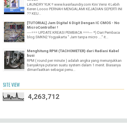
LAUNDRY YUK !! www.kasirlaundry.com Kini Versi 4 Lebih
Keren Loooo PERNAH MENGALAMI KEJADIAN SEPERTI INI
?? KEU...
[TUTORIAL] Jam Digital 6 Digit Dengan IC CMOS - No
MicroController !
----=== UPDATE KREASI PEMBACA ===--- *) Dari Pembaca
blog SMKN2 Yogyakarta " Jam tanpa micro ...." it...
Menghitung RPM (TACHOMETER) dari Radiasi Kabel
busi
RPM ( round per minute ) adalah angka yang menunjukkan
banyaknya putaran suatu system dalam 1 menit. Biasanya
dimanfaatkan sebagai penu...
SITE VIEW
4,263,712