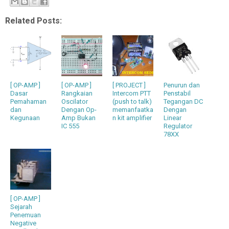
Related Posts:
[ OP-AMP ]
[ OP-AMP ]
[ PROJECT ]
Penurun dan
Dasar
Rangkaian
Intercom PTT
Penstabil
Pemahaman
Oscilator
(push to talk)
Tegangan DC
dan
Dengan Op-
memanfaatka
Dengan
Kegunaan
Amp Bukan
n kit amplifier
Linear
IC 555
Regulator
78XX
[ OP-AMP ]
Sejarah
Penemuan
Negative