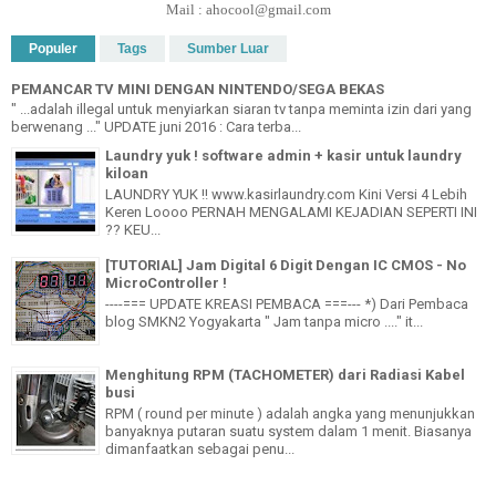
Mail : ahocool@gmail.com
Populer
Tags
Sumber Luar
PEMANCAR TV MINI DENGAN NINTENDO/SEGA BEKAS
" ...adalah illegal untuk menyiarkan siaran tv tanpa meminta izin dari yang
berwenang ..." UPDATE juni 2016 : Cara terba...
Laundry yuk ! software admin + kasir untuk laundry
kiloan
LAUNDRY YUK !! www.kasirlaundry.com Kini Versi 4 Lebih
Keren Loooo PERNAH MENGALAMI KEJADIAN SEPERTI INI
?? KEU...
[TUTORIAL] Jam Digital 6 Digit Dengan IC CMOS - No
MicroController !
----=== UPDATE KREASI PEMBACA ===--- *) Dari Pembaca
blog SMKN2 Yogyakarta " Jam tanpa micro ...." it...
Menghitung RPM (TACHOMETER) dari Radiasi Kabel
busi
RPM ( round per minute ) adalah angka yang menunjukkan
banyaknya putaran suatu system dalam 1 menit. Biasanya
dimanfaatkan sebagai penu...