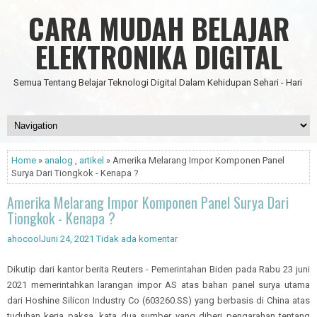
CARA MUDAH BELAJAR
ELEKTRONIKA DIGITAL
Semua Tentang Belajar Teknologi Digital Dalam Kehidupan Sehari - Hari
Home
»
analog
,
artikel
» Amerika Melarang Impor Komponen Panel
Surya Dari Tiongkok - Kenapa ?
Amerika Melarang Impor Komponen Panel Surya Dari
Tiongkok - Kenapa ?
ahocool
Juni 24, 2021
Tidak ada komentar
Dikutip dari kantor berita Reuters - Pemerintahan Biden pada Rabu 23 juni
2021 memerintahkan larangan impor AS atas bahan panel surya utama
dari Hoshine Silicon Industry Co (603260.SS) yang berbasis di China atas
tuduhan kerja paksa, kata dua sumber yang diberi pengarahan tentang