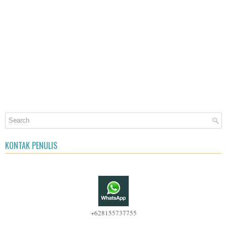
KONTAK PENULIS
+628155737755