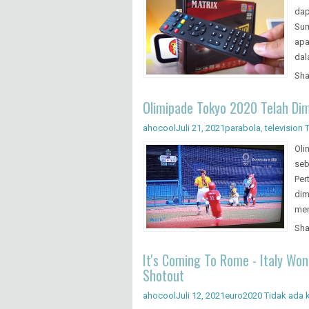
dap
Sum
apa
dal
Sha
Olimipade Tokyo 2020 Telah Di
ahocool
Juli 21, 2021
parabola
,
television
Oli
seb
Per
dim
men
Sha
It's Coming To Rome - Italy Won
Shotout
ahocool
Juli 12, 2021
euro2020
Tidak ada 