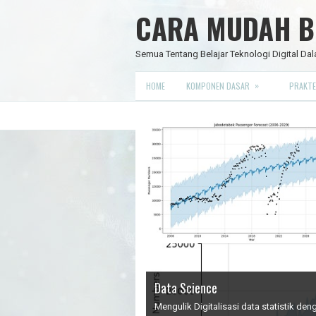
CARA MUDAH BE
Semua Tentang Belajar Teknologi Digital Dal
»
HOME
KOMPONEN DASAR
PRAKTE
Data Science
IC Timer 555 yang Multifungsi
JAM DIGITAL 6 DIGIT TANPA MIC
Node Red - Kontrol Industri 4.0
Mengulik Digitalisasi data statistik d