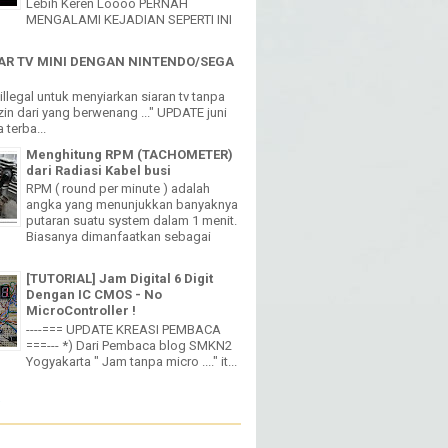
Lebih Keren Loooo PERNAH
MENGALAMI KEJADIAN SEPERTI INI
R TV MINI DENGAN NINTENDO/SEGA
h illegal untuk menyiarkan siaran tv tanpa
in dari yang berwenang ..." UPDATE juni
 terba...
Menghitung RPM (TACHOMETER)
dari Radiasi Kabel busi
RPM ( round per minute ) adalah
angka yang menunjukkan banyaknya
putaran suatu system dalam 1 menit.
Biasanya dimanfaatkan sebagai
[TUTORIAL] Jam Digital 6 Digit
Dengan IC CMOS - No
MicroController !
----=== UPDATE KREASI PEMBACA
===--- *) Dari Pembaca blog SMKN2
Yogyakarta " Jam tanpa micro ...." it...
W