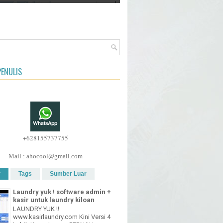
ENULIS
+628155737755
Mail : ahocool@gmail.com
r
Tags
Sumber Luar
Laundry yuk ! software admin +
kasir untuk laundry kiloan
LAUNDRY YUK !!
www.kasirlaundry.com Kini Versi 4