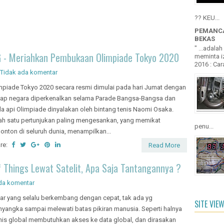
?? KEU...
PEMANCA
BEKAS
" ...adala
G - Meriahkan Pembukaan Olimpiade Tokyo 2020
meminta iz
2016 : Cara
Tidak ada komentar
mpiade Tokyo 2020 secara resmi dimulai pada hari Jumat dengan
iap negara diperkenalkan selama Parade Bangsa-Bangsa dan
la api Olimpiade dinyalakan oleh bintang tenis Naomi Osaka.
ah satu pertunjukan paling mengesankan, yang memikat
penu...
onton di seluruh dunia, menampilkan...
re:
Read More
f Things Lewat Satelit, Apa Saja Tantangannya ?
da komentar
ar yang selalu berkembang dengan cepat, tak ada yg
SITE VIE
yangka sampai melewati batas pikiran manusia. Seperti halnya
nis global membutuhkan akses ke data global, dan dirasakan