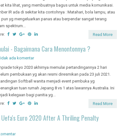
at kita lihat, yang membuatnya bagus untuk media komunikasi.
ber IR ada di sekitar kita contohnya : Matahari, bola lampu, atau
 pun yg mengeluarkan panas atau berpendar sangat terang
am spektrum...
re:
Read More
mulai - Bagaimana Cara Menontonnya ?
Tidak ada komentar
mpiade tokyo 2020 akhirnya memulai pertandingannya 2 hari
elum pembukaan yg akan resmi diresmikan pada 23 juli 2021.
tandingan Softball wanita menjadi event pembuka yg
enangkan tuan rumah Jepang 8 vs 1 atas lawannya Australia. Ini
jadi kelegaan bagi panitia yg...
re:
Read More
 Uefa's Euro 2020 After A Thriling Penalty
komentar