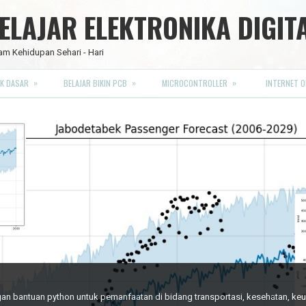
LAJAR ELEKTRONIKA DIGIT
am Kehidupan Sehari - Hari
»
»
»
K DASAR
BELAJAR BIKIN PCB
MICROCONTROLLER
INTERNET O
RO FULL CMOS
engan bantuan python untuk pemanfaatan di bidang transportasi, kesehatan, k