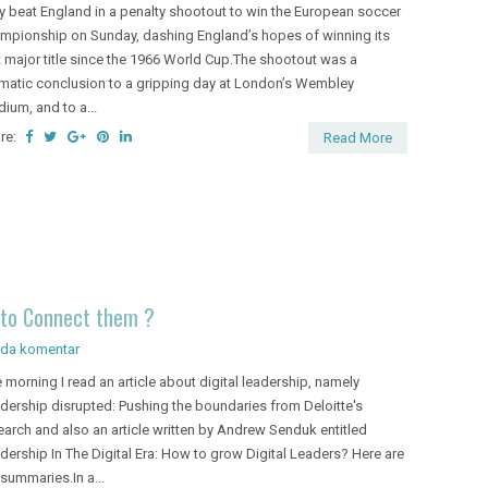
ly beat England in a penalty shootout to win the European soccer
mpionship on Sunday, dashing England’s hopes of winning its
st major title since the 1966 World Cup.The shootout was a
matic conclusion to a gripping day at London’s Wembley
dium, and to a...
re:
Read More
w to Connect them ?
ada komentar
 morning I read an article about digital leadership, namely
dership disrupted: Pushing the boundaries from Deloitte's
earch and also an article written by Andrew Senduk entitled
dership In The Digital Era: How to grow Digital Leaders? Here are
 summaries.In a...