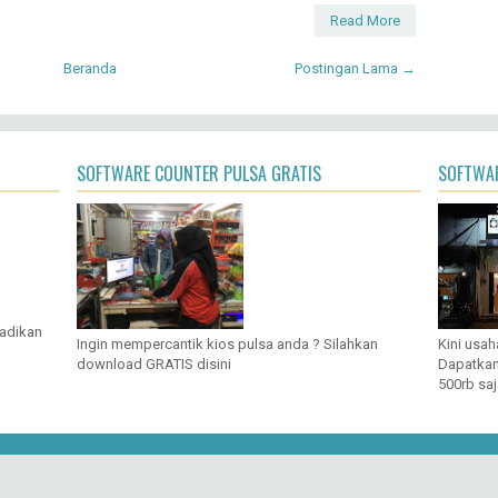
Read More
Beranda
Postingan Lama →
SOFTWARE COUNTER PULSA GRATIS
SOFTWAR
jadikan
Ingin mempercantik kios pulsa anda ? Silahkan
Kini usah
download GRATIS disini
Dapatkan
500rb saj
right ©
2026
CARA MUDAH BELAJAR ELEKTRONIKA DIGITAL
| Powered by
Bl