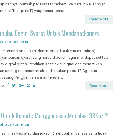
iap harinya, banyak perusahaan terkemuka beralih ke jaringan
ernet of Things (IoT) yang benar-benar...
Read More
imulai, Begini Syarat Untuk Mendapatkannya
ak ada komentar
enterian Komunikasi dan Informatika (Kemenkominfo)
yampaikan syarat yang harus dipenuhi agar mendapat set top
 tv digital gratis. Peralihan ke televisi digital dan mematikan
ran analog di daerah ini akan dilakukan pada 17 Agustus
datang.Penghentian siaran televisi...
re:
Read More
h Untuk Remote Menggunakan Modulasi 38Khz ?
dak ada komentar
iasi Infra Red atau disingkat IR merupakan cahaya yang tidak