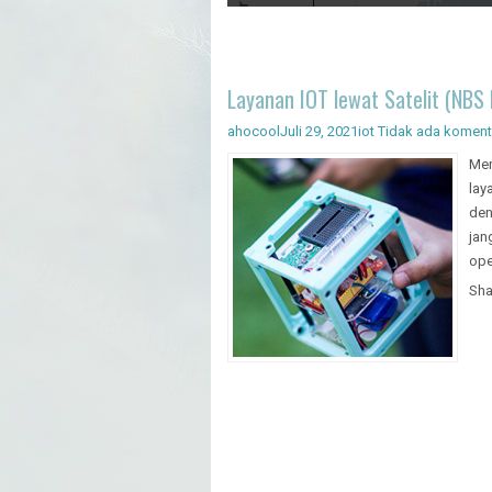
Artificial Intelligence - Pengenal
Layanan IOT lewat Satelit (NBS
ahocool
Juli 29, 2021
iot
Tidak ada koment
Mem
lay
den
jan
ope
Sha