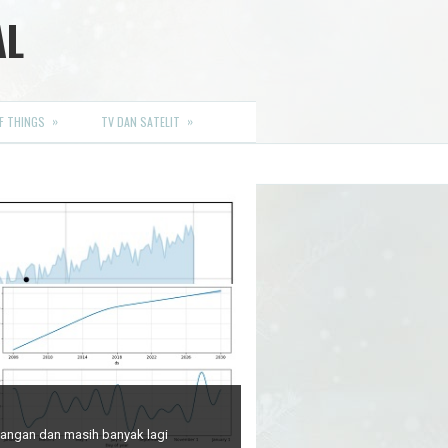
AL
»
»
F THINGS
TV DAN SATELIT
euangan dan masih banyak lagi