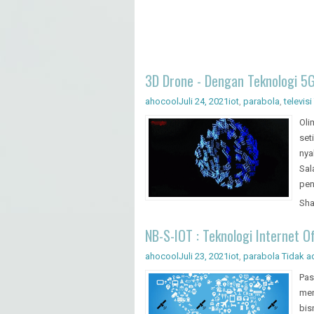
3D Drone - Dengan Teknologi 5
ahocool
Juli 24, 2021
iot
,
parabola
,
televisi
Oli
set
nya
Sal
pen
Sha
NB-S-IOT : Teknologi Internet O
ahocool
Juli 23, 2021
iot
,
parabola
Tidak a
Pas
men
bis