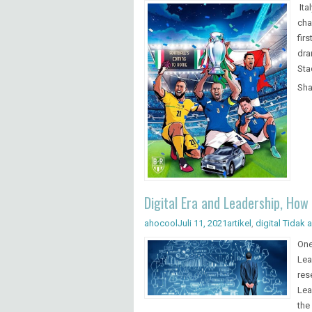
Ita
cha
fir
dra
Sta
Sha
Digital Era and Leadership, Ho
ahocool
Juli 11, 2021
artikel
,
digital
Tidak 
One
Lea
res
Lea
the