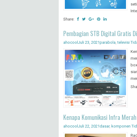
set
Int
Share:
Pembagian STB Digital Gratis D
ahocool
Juli 23, 2021
parabola
,
televisi
Tid
Kem
men
box
sia
men
Sha
Kenapa Komunikasi Infra Mera
ahocool
Juli 22, 2021
dasar
,
komponen
Ti
Rad