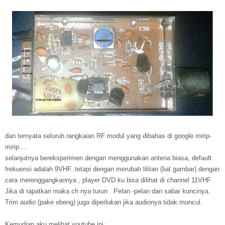
dan ternyata seluruh rangkaian RF modul yang dibahas di google mirip-
mirip....
selanjutnya bereksperimen dengan menggunakan antena biasa, default
frekuensi adalah 9VHF..tetapi dengan merubah lilitan (liat gambar) dengan
cara merenggangkannya , player DVD ku bisa dilihat di channel 11VHF .
Jika di rapatkan maka ch nya turun . Pelan -pelan dan sabar kuncinya.
Trim audio (pake obeng) juga diperlukan jika audionya tidak muncul.
Kemudian aku melihat youtube ini :