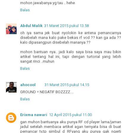
mohon jawabanya yg tau .. hehe
Balas
Abdul Malik
31 Maret 2015 pukul 13.58
oh iya sama jek buat nyolokin ke antena pemancarnya
disebelah mana kalo pake bekas rf vcd ?? kan ga ada ??
kalo dipasangpun disebelah mananya ??
mohon bantuan nya.. jadi kalo saya bisa saya mau bikin
artikel tentang hal ini, tapi dengan turtorial yang lebih
sangat rinci ..muhun
Balas
ahocool
31 Maret 2015 pukul 14.15
GROUND = NEGATIF BOZZZZ....
Balas
Erixma nawari
12 April 2015 pukul 11.00
gan muhon bantuanya aku punya RF cd player lama/jaman
jadul setelah membaca artikel agan ternyata bisa di buat
pemancar tv,tp simbul d RFyang aku punya gak ngerti