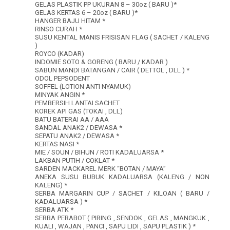
GELAS PLASTIK PP UKURAN 8 – 30oz ( BARU )*
GELAS KERTAS 6 – 20oz ( BARU )*
HANGER BAJU HITAM *
RINSO CURAH *
SUSU KENTAL MANIS FRISISAN FLAG ( SACHET / KALENG
)
ROYCO (KADAR)
INDOMIE SOTO & GORENG ( BARU / KADAR )
SABUN MANDI BATANGAN / CAIR ( DETTOL , DLL ) *
ODOL PEPSODENT
SOFFEL (LOTION ANTI NYAMUK)
MINYAK ANGIN *
PEMBERSIH LANTAI SACHET
KOREK API GAS (TOKAI , DLL)
BATU BATERAI AA / AAA
SANDAL ANAK2 / DEWASA *
SEPATU ANAK2 / DEWASA *
KERTAS NASI *
MIE / SOUN / BIHUN / ROTI KADALUARSA *
LAKBAN PUTIH / COKLAT *
SARDEN MACKAREL MERK “BOTAN / MAYA”
ANEKA SUSU BUBUK KADALUARSA (KALENG / NON
KALENG) *
SERBA MARGARIN CUP / SACHET / KILOAN ( BARU /
KADALUARSA ) *
SERBA ATK *
SERBA PERABOT ( PIRING , SENDOK , GELAS , MANGKUK ,
KUALI , WAJAN , PANCI , SAPU LIDI , SAPU PLASTIK ) *