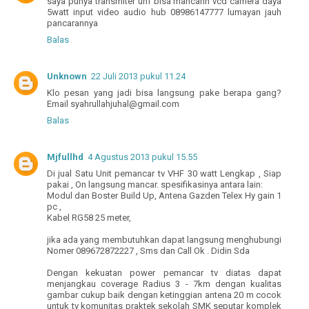
saya punya transmiter uhf bisa mancarin vcd camera daya
5watt input video audio hub 08986147777 lumayan jauh
pancarannya
Balas
Unknown
22 Juli 2013 pukul 11.24
Klo pesan yang jadi bisa langsung pake berapa gang?
Email syahrullahjuhal@gmail.com
Balas
Mjfullhd
4 Agustus 2013 pukul 15.55
Di jual Satu Unit pemancar tv VHF 30 watt Lengkap , Siap
pakai , On langsung mancar. spesifikasinya antara lain:
Modul dan Boster Build Up, Antena Gazden Telex Hy gain 1
pc ,
Kabel RG58 25 meter,
jika ada yang membutuhkan dapat langsung menghubungi
Nomer 089672872227 , Sms dan Call Ok . Didin Sda
Dengan kekuatan power pemancar tv diatas dapat
menjangkau coverage Radius 3 - 7km dengan kualitas
gambar cukup baik dengan ketinggian antena 20 m cocok
untuk tv komunitas praktek sekolah SMK seputar komplek