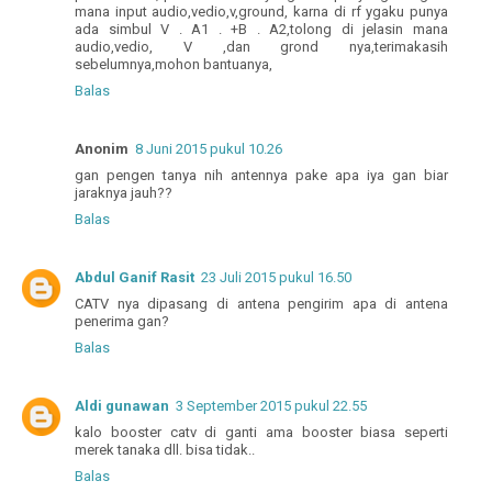
mana input audio,vedio,v,ground, karna di rf ygaku punya
ada simbul V . A1 . +B . A2,tolong di jelasin mana
audio,vedio, V ,dan grond nya,terimakasih
sebelumnya,mohon bantuanya,
Balas
Anonim
8 Juni 2015 pukul 10.26
gan pengen tanya nih antennya pake apa iya gan biar
jaraknya jauh??
Balas
Abdul Ganif Rasit
23 Juli 2015 pukul 16.50
CATV nya dipasang di antena pengirim apa di antena
penerima gan?
Balas
Aldi gunawan
3 September 2015 pukul 22.55
kalo booster catv di ganti ama booster biasa seperti
merek tanaka dll. bisa tidak..
Balas