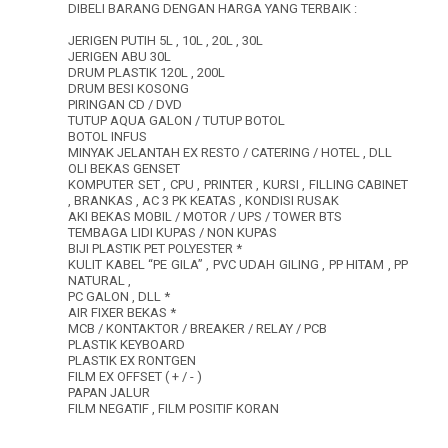
DIBELI BARANG DENGAN HARGA YANG TERBAIK :
JERIGEN PUTIH 5L , 10L , 20L , 30L
JERIGEN ABU 30L
DRUM PLASTIK 120L , 200L
DRUM BESI KOSONG
PIRINGAN CD / DVD
TUTUP AQUA GALON / TUTUP BOTOL
BOTOL INFUS
MINYAK JELANTAH EX RESTO / CATERING / HOTEL , DLL
OLI BEKAS GENSET
KOMPUTER SET , CPU , PRINTER , KURSI , FILLING CABINET
, BRANKAS , AC 3 PK KEATAS , KONDISI RUSAK
AKI BEKAS MOBIL / MOTOR / UPS / TOWER BTS
TEMBAGA LIDI KUPAS / NON KUPAS
BIJI PLASTIK PET POLYESTER *
KULIT KABEL “PE GILA” , PVC UDAH GILING , PP HITAM , PP
NATURAL ,
PC GALON , DLL *
AIR FIXER BEKAS *
MCB / KONTAKTOR / BREAKER / RELAY / PCB
PLASTIK KEYBOARD
PLASTIK EX RONTGEN
FILM EX OFFSET ( + / - )
PAPAN JALUR
FILM NEGATIF , FILM POSITIF KORAN