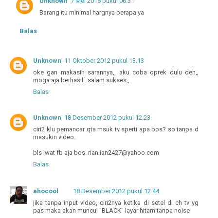
Unknown
7 Mei 2016 pukul 06.31
Barang itu minimal hargnya berapa ya
Balas
Unknown
11 Oktober 2012 pukul 13.13
oke gan makasih sarannya,, aku coba oprek dulu deh,,
moga aja berhasil.. salam sukses,,
Balas
Unknown
18 Desember 2012 pukul 12.23
ciri2 klu pemancar qta msuk tv sperti apa bos? so tanpa d
masukin video.
bls lwat fb aja bos. rian.ian2427@yahoo.com
Balas
ahocool
18 Desember 2012 pukul 12.44
jika tanpa input video, ciri2nya ketika di setel di ch tv yg
pas maka akan muncul "BLACK" layar hitam tanpa noise