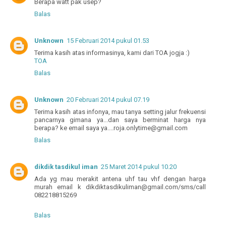
Berapa watt pak usep?
Balas
Unknown
15 Februari 2014 pukul 01.53
Terima kasih atas informasinya, kami dari TOA jogja :)
TOA
Balas
Unknown
20 Februari 2014 pukul 07.19
Terima kasih atas infonya, mau tanya setting jalur frekuensi
pancarnya gimana ya...dan saya berminat harga nya
berapa? ke email saya ya....roja.onlytime@gmail.com
Balas
dikdik tasdikul iman
25 Maret 2014 pukul 10.20
Ada yg mau merakit antena uhf tau vhf dengan harga
murah email k dikdiktasdikuliman@gmail.com/sms/call
082218815269
Balas