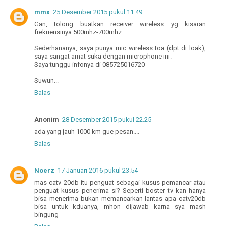
mmx
25 Desember 2015 pukul 11.49
Gan, tolong buatkan receiver wireless yg kisaran
frekuensinya 500mhz-700mhz.
Sederhananya, saya punya mic wireless toa (dpt di loak),
saya sangat amat suka dengan microphone ini.
Saya tunggu infonya di 085725016720
Suwun...
Balas
Anonim
28 Desember 2015 pukul 22.25
ada yang jauh 1000 km gue pesan....
Balas
Noerz
17 Januari 2016 pukul 23.54
mas catv 20db itu penguat sebagai kusus pemancar atau
penguat kusus penerima si? Seperti boster tv kan hanya
bisa menerima bukan memancarkan lantas apa catv20db
bisa untuk kduanya, mhon dijawab karna sya mash
bingung