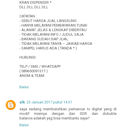
KRAN DISPENSER *
DLL DLL DLL DLL
CATATAN :
- SEBUT HARGA JUAL LANGSUNG
- HANYA MELAYANI PEMBAYARAN TUNAI
- ALAMAT JELAS & LENGKAP DIBERITAU
- TIDAK MELAYANI INFO / JUDUL SAJA
- BARANG SUDAH SIAP JUAL
- TIDAK MELAYANI TANYA – JAWAB HARGA
- SAMPEL HARUS ADA ( TANDA * )
HUBUNGI:
TELP / SMS / WHATSAPP
( 089650091317 )
ANOM & TEAM
Balas
alk
23 Januari 2017 pukul 14.31
saya sedang membutuhkan pemancar tv digital yang di
modif miernya dengan dan SDR dan dobuble
balance.adakah yag bisa membantu saya?
Balas