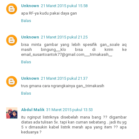
Unknown
21 Maret 2015 pukul 15.58
apa RF-ya kudu pakai daya gan
Balas
Unknown
21 Maret 2015 pukul 21.25
bisa minta gambar yang lebih spesifik gan,,,soale aq
masih bingung,,,,,klo bisa di kirim ke
email,,susantoantok77@gmail.com,,,,,,trimakasih,,,,
Balas
Unknown
21 Maret 2015 pukul 21.37
trus gmana cara ngrangkainya gan,,,trimakasih
Balas
Abdul Malik
31 Maret 2015 pukul 13.53
itu nginput listriknya disebelah mana bang ?? digambar
diatas ada tulisan 5v.. tapi kan cuman sebatang .. jadi itu yg
5 v dimasukin kabel listrik merah apa yang item ?? apa
keduanya ?