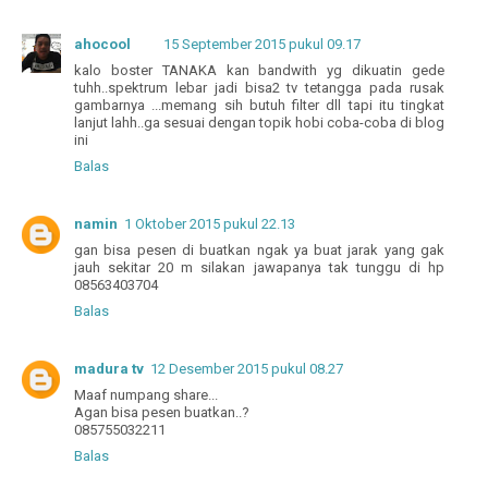
ahocool
15 September 2015 pukul 09.17
kalo boster TANAKA kan bandwith yg dikuatin gede
tuhh..spektrum lebar jadi bisa2 tv tetangga pada rusak
gambarnya ...memang sih butuh filter dll tapi itu tingkat
lanjut lahh..ga sesuai dengan topik hobi coba-coba di blog
ini
Balas
namin
1 Oktober 2015 pukul 22.13
gan bisa pesen di buatkan ngak ya buat jarak yang gak
jauh sekitar 20 m silakan jawapanya tak tunggu di hp
08563403704
Balas
madura tv
12 Desember 2015 pukul 08.27
Maaf numpang share...
Agan bisa pesen buatkan..?
085755032211
Balas