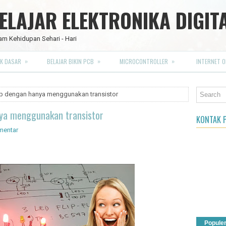
LAJAR ELEKTRONIKA DIGIT
am Kehidupan Sehari - Hari
»
»
»
K DASAR
BELAJAR BIKIN PCB
MICROCONTROLLER
INTERNET O
lop dengan hanya menggunakan transistor
anya menggunakan transistor
KONTAK P
mentar
Popule