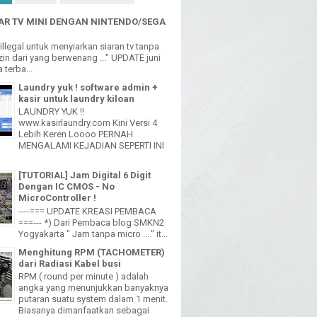
R TV MINI DENGAN NINTENDO/SEGA
h illegal untuk menyiarkan siaran tv tanpa
in dari yang berwenang ..." UPDATE juni
 terba...
Laundry yuk ! software admin +
kasir untuk laundry kiloan
LAUNDRY YUK !!
www.kasirlaundry.com Kini Versi 4
Lebih Keren Loooo PERNAH
MENGALAMI KEJADIAN SEPERTI INI
[TUTORIAL] Jam Digital 6 Digit
Dengan IC CMOS - No
MicroController !
----=== UPDATE KREASI PEMBACA
===--- *) Dari Pembaca blog SMKN2
Yogyakarta " Jam tanpa micro ...." it...
Menghitung RPM (TACHOMETER)
dari Radiasi Kabel busi
RPM ( round per minute ) adalah
angka yang menunjukkan banyaknya
putaran suatu system dalam 1 menit.
Biasanya dimanfaatkan sebagai