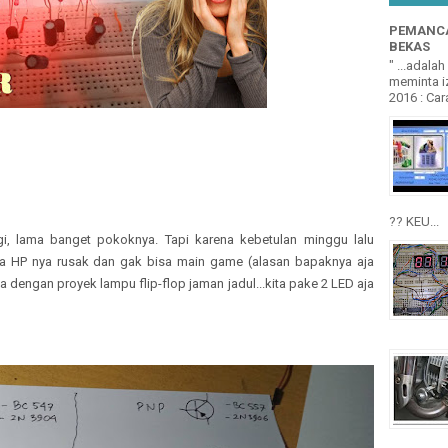
PEMANCA
BEKAS
" ...adala
meminta iz
2016 : Cara
?? KEU...
 lama banget pokoknya. Tapi karena kebetulan minggu lalu
a HP nya rusak dan gak bisa main game (alasan bapaknya aja
aja dengan proyek lampu flip-flop jaman jadul...kita pake 2 LED aja