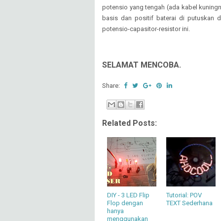
potensio yang tengah (ada kabel kuningny
basis dan positif baterai di putuskan d
potensio-capasitor-resistor ini.
SELAMAT MENCOBA.
Share:
Related Posts:
DIY - 3 LED Flip
Tutorial: POV
Flop dengan
TEXT Sederhana
hanya
menggunakan