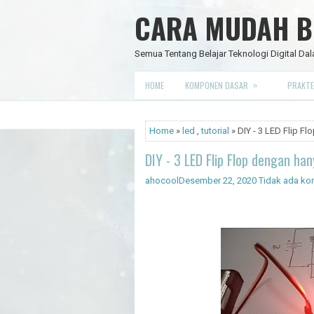
CARA MUDAH BE
Semua Tentang Belajar Teknologi Digital Dal
»
HOME
KOMPONEN DASAR
PRAKTE
Home
»
led
,
tutorial
» DIY - 3 LED Flip F
DIY - 3 LED Flip Flop dengan h
ahocool
Desember 22, 2020
Tidak ada ko