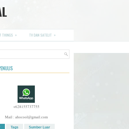
AL
»
»
F THINGS
TV DAN SATELIT
ENULIS
+628155737755
Mail : ahocool@gmail.com
r
Tags
Sumber Luar