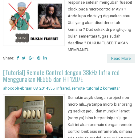
response setelah mengubah fusebit
clock pada microcontroler AVR ?
Anda lupa clock yg digunakan atau
Xtal yang akan disolder entah
kemana ? Duit cekak di penghujung
bulan sementara tugas sudah
deadline ? DUKUN FUSEBIT AKAN
MEMBANTU...
Share:
Read More
[Tutorial] Remote Control dengan 38kHz Infra red
Menggunakan NE555 dan HT12D/E
ahocool
Februari 08, 2014
555
,
infrared
,
remote
,
tutorial
2 komentar
Semakin asyik dengan project non
micro nih...ya tanpa micro biar orang
yg sedikit jadul dan mungkin lemot
(sorry ya) bisa berpartisipasi juga.
Kali ini akan bermain dengan remote
control berbasis inframerah, dimana