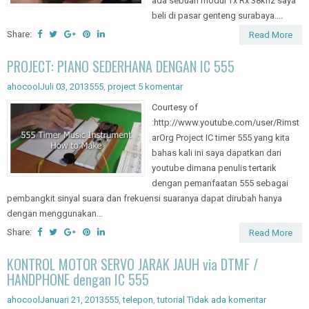
ada sebuah modul Tx Rx 38khz saya
beli di pasar genteng surabaya....
Share:
Read More
PROJECT: PIANO SEDERHANA DENGAN IC 555
ahocool
Juli 03, 2013
555
,
project
5 komentar
Courtesy of
:http://www.youtube.com/user/Rimst
arOrg Project IC timer 555 yang kita
bahas kali ini saya dapatkan dari
youtube dimana penulis tertarik
dengan pemanfaatan 555 sebagai
pembangkit sinyal suara dan frekuensi suaranya dapat dirubah hanya
dengan menggunakan...
Share:
Read More
KONTROL MOTOR SERVO JARAK JAUH via DTMF /
HANDPHONE dengan IC 555
ahocool
Januari 21, 2013
555
,
telepon
,
tutorial
Tidak ada komentar