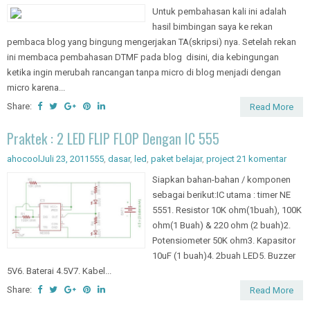
Untuk pembahasan kali ini adalah
hasil bimbingan saya ke rekan
pembaca blog yang bingung mengerjakan TA(skripsi) nya. Setelah rekan
ini membaca pembahasan DTMF pada blog disini, dia kebingungan
ketika ingin merubah rancangan tanpa micro di blog menjadi dengan
micro karena...
Share:
Read More
Praktek : 2 LED FLIP FLOP Dengan IC 555
ahocool
Juli 23, 2011
555
,
dasar
,
led
,
paket belajar
,
project
21 komentar
Siapkan bahan-bahan / komponen
sebagai berikut:IC utama : timer NE
5551. Resistor 10K ohm(1buah), 100K
ohm(1 Buah) & 220 ohm (2 buah)2.
Potensiometer 50K ohm3. Kapasitor
10uF (1 buah)4. 2buah LED5. Buzzer
5V6. Baterai 4.5V7. Kabel...
Share:
Read More