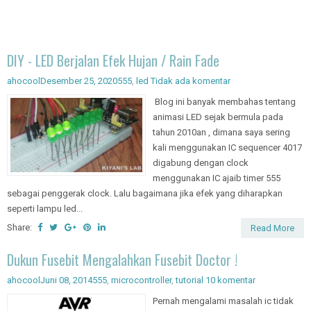
DIY - LED Berjalan Efek Hujan / Rain Fade
ahocool
Desember 25, 2020
555
,
led
Tidak ada komentar
Blog ini banyak membahas tentang
animasi LED sejak bermula pada
tahun 2010an , dimana saya sering
kali menggunakan IC sequencer 4017
digabung dengan clock
menggunakan IC ajaib timer 555
sebagai penggerak clock. Lalu bagaimana jika efek yang diharapkan
seperti lampu led...
Share:
Read More
Dukun Fusebit Mengalahkan Fusebit Doctor !
ahocool
Juni 08, 2014
555
,
microcontroller
,
tutorial
10 komentar
Pernah mengalami masalah ic tidak