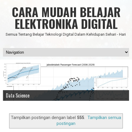
CARA MUDAH BELAJAR
ELEKTRONIKA DIGITAL
Semua Tentang Belajar Teknologi Digital Dalam Kehidupan Sehari - Hari
Data Science
IC Timer 555 yang Multifungsi
JAM DIGITAL 6 DIGIT TANPA MICRO FULL CMOS
Node Red - Kontrol Industri 4.0
Artificial Intelligence - Pengenalan Object
Tampilkan postingan dengan label
555
.
Tampilkan semua
postingan