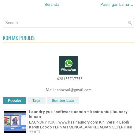
Beranda
Postingan Lama →
KONTAK PENULIS
+628155737755
Mail : ahocool@gmail.com
Populer
Tags
Sumber Luar
Laundry yuk ! software admin + kasir untuk laundry
kiloan
LAUNDRY YUK !! www.kasirlaundry.com Kini Versi 4 Lebih
Keren Loooo PERNAH MENGALAMI KEJADIAN SEPERTI INI
?? KEU...