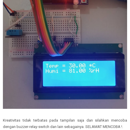
Kreativitas tidak terbatas pada tampilan saja dan silahkan mencoba
dengan buzzer-relay-switch dan lain sebagainya. SELAMAT MENCOBA !.