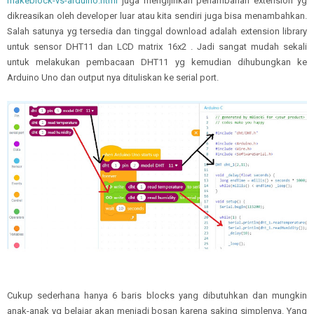
makeblock-vs-arduino.html
juga mengijinkan penambahan extension yg
dikreasikan oleh developer luar atau kita sendiri juga bisa menambahkan.
Salah satunya yg tersedia dan tinggal download adalah extension library
untuk sensor DHT11 dan LCD matrix 16x2 . Jadi sangat mudah sekali
untuk melakukan pembacaan DHT11 yg kemudian dihubungkan ke
Arduino Uno dan output nya dituliskan ke serial port.
Cukup sederhana hanya 6 baris blocks yang dibutuhkan dan mungkin
anak-anak yg belajar akan menjadi bosan karena saking simplenya. Yang