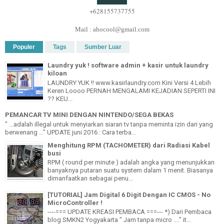
+628155737755
Mail : ahocool@gmail.com
Populer
Tags
Sumber Luar
Laundry yuk ! software admin + kasir untuk laundry
kiloan
LAUNDRY YUK !! www.kasirlaundry.com Kini Versi 4 Lebih
Keren Loooo PERNAH MENGALAMI KEJADIAN SEPERTI INI
?? KEU...
PEMANCAR TV MINI DENGAN NINTENDO/SEGA BEKAS
" ...adalah illegal untuk menyiarkan siaran tv tanpa meminta izin dari yang
berwenang ..." UPDATE juni 2016 : Cara terba...
Menghitung RPM (TACHOMETER) dari Radiasi Kabel
busi
RPM ( round per minute ) adalah angka yang menunjukkan
banyaknya putaran suatu system dalam 1 menit. Biasanya
dimanfaatkan sebagai penu...
[TUTORIAL] Jam Digital 6 Digit Dengan IC CMOS - No
MicroController !
----=== UPDATE KREASI PEMBACA ===--- *) Dari Pembaca
blog SMKN2 Yogyakarta " Jam tanpa micro ...." it...