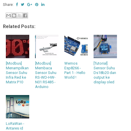
Share:
Related Posts:
[Modbus]
[Modbus]
Wemos
[Tutorial]
Menampilkan
Membaca
Esp8266 -
Sensor Suhu
Sensor Suhu
Sensor Suhu
Part 1 - Hello
Ds18b20 dan
Infra Red ke
RS-WD-HW-
World !
output ke
Matrix P10
N01 RS485 -
display oled
Arduino
LoRaWan -
Antares id