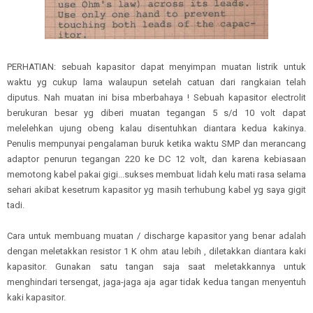
PERHATIAN: sebuah kapasitor dapat menyimpan muatan listrik untuk
waktu yg cukup lama walaupun setelah catuan dari rangkaian telah
diputus. Nah muatan ini bisa mberbahaya ! Sebuah kapasitor electrolit
berukuran besar yg diberi muatan tegangan 5 s/d 10 volt dapat
melelehkan ujung obeng kalau disentuhkan diantara kedua kakinya.
Penulis mempunyai pengalaman buruk ketika waktu SMP dan merancang
adaptor penurun tegangan 220 ke DC 12 volt, dan karena kebiasaan
memotong kabel pakai gigi...sukses membuat lidah kelu mati rasa selama
sehari akibat kesetrum kapasitor yg masih terhubung kabel yg saya gigit
tadi.
Cara untuk membuang muatan / discharge kapasitor yang benar adalah
dengan meletakkan resistor 1 K ohm atau lebih , diletakkan diantara kaki
kapasitor. Gunakan satu tangan saja saat meletakkannya untuk
menghindari tersengat, jaga-jaga aja agar tidak kedua tangan menyentuh
kaki kapasitor.