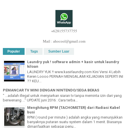
+628155737755
Mail : ahocool@gmail.com
Populer
Tags
Sumber Luar
Laundry yuk ! software admin + kasir untuk laundry
kiloan
LAUNDRY YUK !! www.kasirlaundry.com Kini Versi 4 Lebih
Keren Loooo PERNAH MENGALAMI KEJADIAN SEPERTI INI
?? KEU...
PEMANCAR TV MINI DENGAN NINTENDO/SEGA BEKAS
" ...adalah illegal untuk menyiarkan siaran tv tanpa meminta izin dari yang
berwenang ..." UPDATE juni 2016 : Cara terba...
Menghitung RPM (TACHOMETER) dari Radiasi Kabel
busi
RPM ( round per minute ) adalah angka yang menunjukkan
banyaknya putaran suatu system dalam 1 menit. Biasanya
dimanfaatkan sebagai penu...