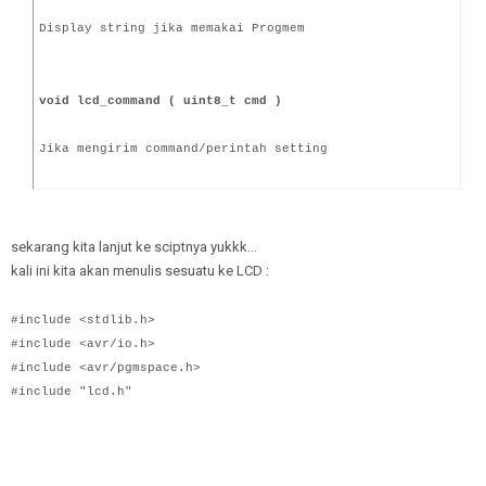
Display string jika memakai Progmem
void lcd_command ( uint8_t cmd )
Jika mengirim command/perintah setting
sekarang kita lanjut ke sciptnya yukkk...
kali ini kita akan menulis sesuatu ke LCD :
#include <stdlib.h>
#include <avr/io.h>
#include <avr/pgmspace.h>
#include "lcd.h"