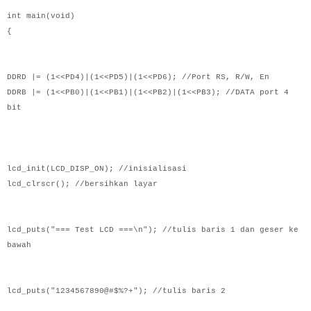
int main(void)
{
DDRD |= (1<<PD4)|(1<<PD5)|(1<<PD6); //Port RS, R/W, En
DDRB |= (1<<PB0)|(1<<PB1)|(1<<PB2)|(1<<PB3); //DATA port 4
bit
lcd_init(LCD_DISP_ON); //inisialisasi
lcd_clrscr(); //bersihkan layar
lcd_puts("=== Test LCD ===\n"); //tulis baris 1 dan geser ke
bawah
lcd_puts("1234567890@#$%?+"); //tulis baris 2