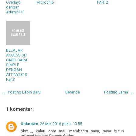
Overlay)
Microchip
PART2
dengan
Attiny2313
BELAJAR
ACCESS SD
CARD CARA
SIMPLE
DENGAN
ATTINY2313 -
Part3
← Posting Lebih Baru
Beranda
Posting Lama →
1 komentar:
Unknown
26 Mei 2016 pukul 10.55
ohm,.,,, kalau ohm mau membantu saya, saya butuh
refrensi tentang Bahasa C ohm..