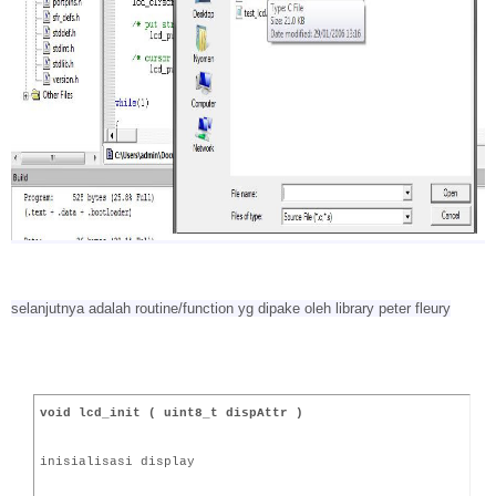
selanjutnya adalah routine/function yg dipake oleh library peter fleury
void lcd_init ( uint8_t dispAttr )
inisialisasi display