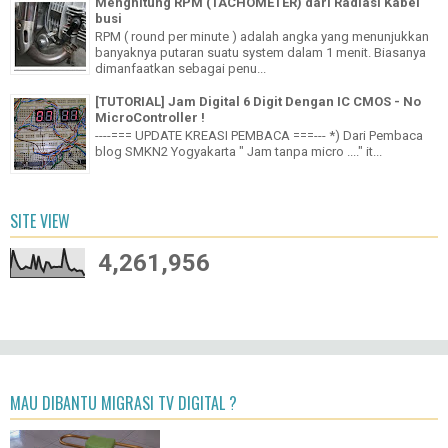
Menghitung RPM (TACHOMETER) dari Radiasi Kabel
busi
RPM ( round per minute ) adalah angka yang menunjukkan
banyaknya putaran suatu system dalam 1 menit. Biasanya
dimanfaatkan sebagai penu...
[TUTORIAL] Jam Digital 6 Digit Dengan IC CMOS - No
MicroController !
----=== UPDATE KREASI PEMBACA ===--- *) Dari Pembaca
blog SMKN2 Yogyakarta " Jam tanpa micro ...." it...
SITE VIEW
4,261,956
MAU DIBANTU MIGRASI TV DIGITAL ?