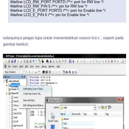
#define LCD_RW_PORT PORTD /**< port for RW line */
#define LCD_RW_PIN 5 /**< pin for RW line */
#define LCD_E_PORT PORTD /**< port for Enable line */
#define LCD_E_PIN 6 /**< pin for Enable line */
selanjutnya jangan lupa untuk menambahkan source lcd.c , seperti pada
gambar berikut: