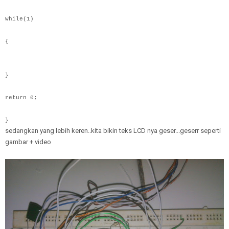
while(1)
{
}
return 0;
}
sedangkan yang lebih keren..kita bikin teks LCD nya geser...geserr seperti
gambar + video