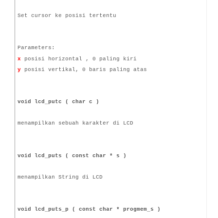
Set cursor ke posisi tertentu
Parameters:
x
posisi horizontal , 0 paling kiri
y
posisi vertikal, 0 baris paling atas
void lcd_putc ( char c )
menampilkan sebuah karakter di LCD
void lcd_puts ( const char * s )
menampilkan String di LCD
void lcd_puts_p ( const char * progmem_s )