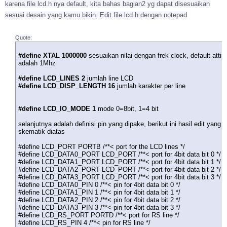
karena file lcd.h nya default, kita bahas bagian2 yg dapat disesuaikan
sesuai desain yang kamu bikin. Edit file lcd.h dengan notepad
Quote:
#define XTAL 1000000
sesuaikan nilai dengan frek clock, default atti
adalah 1Mhz
#define LCD_LINES 2
jumlah line LCD
#define LCD_DISP_LENGTH 16
jumlah karakter per line
#define LCD_IO_MODE 1
mode 0=8bit, 1=4 bit
selanjutnya adalah definisi pin yang dipake, berikut ini hasil edit yang 
skematik diatas
#define LCD_PORT PORTB /**< port for the LCD lines */
#define LCD_DATA0_PORT LCD_PORT /**< port for 4bit data bit 0 */
#define LCD_DATA1_PORT LCD_PORT /**< port for 4bit data bit 1 */
#define LCD_DATA2_PORT LCD_PORT /**< port for 4bit data bit 2 */
#define LCD_DATA3_PORT LCD_PORT /**< port for 4bit data bit 3 */
#define LCD_DATA0_PIN 0 /**< pin for 4bit data bit 0 */
#define LCD_DATA1_PIN 1 /**< pin for 4bit data bit 1 */
#define LCD_DATA2_PIN 2 /**< pin for 4bit data bit 2 */
#define LCD_DATA3_PIN 3 /**< pin for 4bit data bit 3 */
#define LCD_RS_PORT PORTD /**< port for RS line */
#define LCD_RS_PIN 4 /**< pin for RS line */