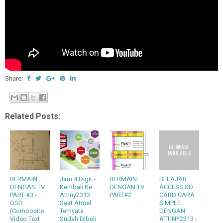
Share:
Related Posts:
BERMAIN
Jam 4 Digit -
BERMAIN
BELAJAR
DENGAN TV
Kembali Ke
DENGAN TV
ACCESS SD
PART #3 -
Attiny2313
PART#2
CARD CARA
OSD
Saat Atmel
SIMPLE
(Composite
Ternyata
DENGAN
Video Text
Sudah Dibeli
ATTINY2313 -