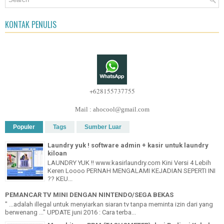
KONTAK PENULIS
+628155737755
Mail : ahocool@gmail.com
Populer
Tags
Sumber Luar
Laundry yuk ! software admin + kasir untuk laundry
kiloan
LAUNDRY YUK !! www.kasirlaundry.com Kini Versi 4 Lebih
Keren Loooo PERNAH MENGALAMI KEJADIAN SEPERTI INI
?? KEU...
PEMANCAR TV MINI DENGAN NINTENDO/SEGA BEKAS
" ...adalah illegal untuk menyiarkan siaran tv tanpa meminta izin dari yang
berwenang ..." UPDATE juni 2016 : Cara terba...