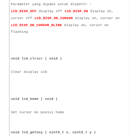
Parameter yang dipake untuk dispAttr :
LCD_DISP_OFF
display off
LCD_DISP_ON
display on,
cursor off
LCD_DISP_ON_CURSOR
display on, cursor on
LCD_DISP_ON_CURSOR_BLINK
display on, cursor on
flashing
void lcd_clrscr ( void )
Clear display LCD
void lcd_home ( void )
Set cursor ke posisi home
void lcd_gotoxy ( uint8_t x, uint8_t y )