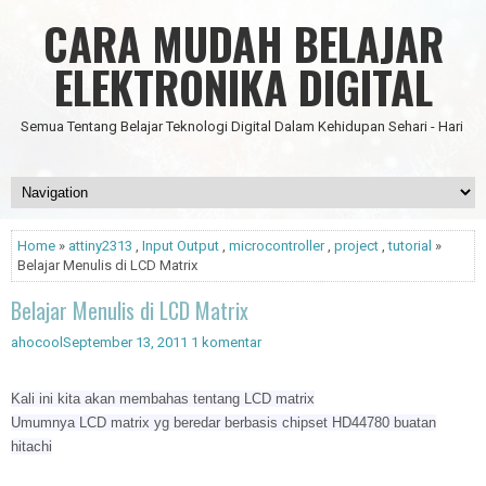
CARA MUDAH BELAJAR
ELEKTRONIKA DIGITAL
Semua Tentang Belajar Teknologi Digital Dalam Kehidupan Sehari - Hari
Home
»
attiny2313
,
Input Output
,
microcontroller
,
project
,
tutorial
»
Belajar Menulis di LCD Matrix
Belajar Menulis di LCD Matrix
ahocool
September 13, 2011
1 komentar
Kali ini kita akan membahas tentang LCD matrix
Umumnya LCD matrix yg beredar berbasis chipset HD44780 buatan
hitachi