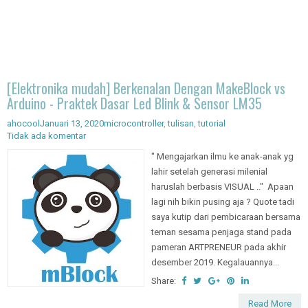
[Elektronika mudah] Berkenalan Dengan MakeBlock vs
Arduino - Praktek Dasar Led Blink & Sensor LM35
ahocool
Januari 13, 2020
microcontroller
,
tulisan
,
tutorial
Tidak ada komentar
" Mengajarkan ilmu ke anak-anak yg
lahir setelah generasi milenial
haruslah berbasis VISUAL .." Apaan
lagi nih bikin pusing aja ? Quote tadi
saya kutip dari pembicaraan bersama
teman sesama penjaga stand pada
pameran ARTPRENEUR pada akhir
desember 2019. Kegalauannya...
Share: