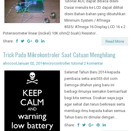
Tutorial ADC dapat dibaca disini
Dasar menulis ke LCD dapat dilihat
disini Bahan-bahan yang dibutuhkan :
Minimum System / ATmega
8535/ ATmega 16 Display LCD 16 x 2
Potensiometer linear (nickel) 10K ohm(2 buah) Resistor...
Share:
Read More
Trick Pada Mikrokontroler Saat Catuan Menghilang
ahocool
Januari 02, 2014
microcontroller
,
tutorial
2 komentar
Selamat Tahun Baru 2014 kepada
pembaca setia aisi555 dot com.
Semoga ditahun yang baru ini
berbagi ilmunya semakin bermanfaat
bagi kita semua. Doakan saya juga
agar sehat dan terus berkreasi serta
membagi ilmu kepada kalian semua.
Tahun baru ini dimulai dengan...
Share: