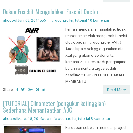
Read More
Dukun Fusebit Mengalahkan Fusebit Doctor !
ahocool
Juni 08, 2014
555
,
microcontroller
,
tutorial
10 komentar
Pernah mengalami masalah ic tidak
response setelah mengubah fusebit
clock pada microcontroler AVR ?
Anda lupa clock yg digunakan atau
Xtal yang akan disolder entah
kemana ? Duit cekak di penghujung
bulan sementara tugas sudah
deadline ? DUKUN FUSEBIT AKAN
MEMBANTU...
Share:
Read More
[TUTORIAL] Clinometer (pengukur ketinggian)
Sederhana Memanfaatkan ADC
ahocool
Maret 18, 2014
adc
,
microcontroller
,
tutorial
3 komentar
Persiapan sebelum memulai project :