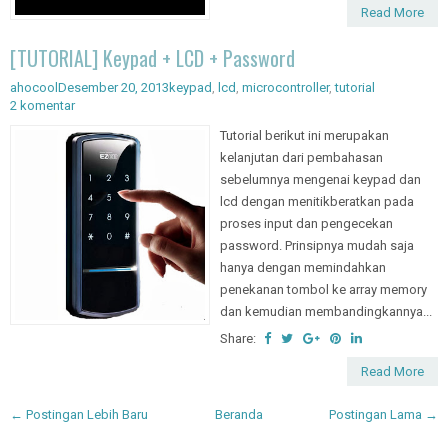
Read More
[TUTORIAL] Keypad + LCD + Password
ahocool
Desember 20, 2013
keypad
,
lcd
,
microcontroller
,
tutorial
2 komentar
Tutorial berikut ini merupakan
kelanjutan dari pembahasan
sebelumnya mengenai keypad dan
lcd dengan menitikberatkan pada
proses input dan pengecekan
password. Prinsipnya mudah saja
hanya dengan memindahkan
penekanan tombol ke array memory
dan kemudian membandingkannya...
Share:
Read More
← Postingan Lebih Baru
Beranda
Postingan Lama →