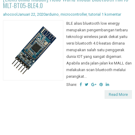
[Elektronika mudah] Hello World modul Bluetooth HM10
MLT-BT05-BLE4.0
ahocool
Januari 22, 2020
arduino
,
microcontroller
,
tutorial
1 komentar
BLE alias bluetooth low energy
merupakan pengembangan terbaru
teknologi wireless jarak dekat yaitu
versi bluetooth 4.0 keatas dimana
merupakan salah satu penggerak
dunia IOT yang sangat digemari.
Apabila anda jalan-jalan ke MALL dan
melakukan scan bluetooth melalui
perangkat...
Share:
Read More