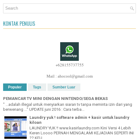
KONTAK PENULIS
+628155737755
Mail : ahocool@gmail.com
Populer
Tags
Sumber Luar
PEMANCAR TV MINI DENGAN NINTENDO/SEGA BEKAS
" ...adalah illegal untuk menyiarkan siaran tv tanpa meminta izin dari yang
berwenang ..." UPDATE juni 2016 : Cara terba...
Laundry yuk ! software admin + kasir untuk laundry
kiloan
LAUNDRY YUK !! www.kasirlaundry.com Kini Versi 4 Lebih
Keren Loooo PERNAH MENGALAMI KEJADIAN SEPERTI INI