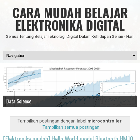
CARA MUDAH BELAJAR
ELEKTRONIKA DIGITAL
Semua Tentang Belajar Teknologi Digital Dalam Kehidupan Sehari - Hari
Data Science
IC Timer 555 yang Multifungsi
JAM DIGITAL 6 DIGIT TANPA MICRO FULL CMOS
Node Red - Kontrol Industri 4.0
Artificial Intelligence - Pengenalan Object
Tampilkan postingan dengan label
microcontroller
.
Tampilkan semua postingan