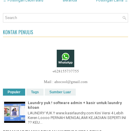
← Postingan Lebih Baru
Beranda
Postingan Lama →
KONTAK PENULIS
+628155737755
Mail : ahocool@gmail.com
Populer
Tags
Sumber Luar
Laundry yuk ! software admin + kasir untuk laundry
kiloan
LAUNDRY YUK !! www.kasirlaundry.com Kini Versi 4 Lebih
Keren Loooo PERNAH MENGALAMI KEJADIAN SEPERTI INI
?? KEU...