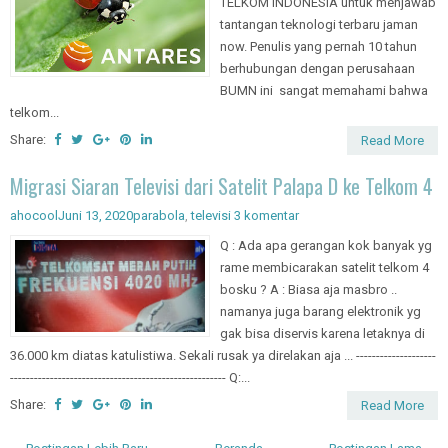
TELKOM INDONESIA untuk menjawab
tantangan teknologi terbaru jaman
now. Penulis yang pernah 10 tahun
berhubungan dengan perusahaan
BUMN ini sangat memahami bahwa
telkom...
Share:
Read More
Migrasi Siaran Televisi dari Satelit Palapa D ke Telkom 4
ahocool
Juni 13, 2020
parabola
,
televisi
3 komentar
Q : Ada apa gerangan kok banyak yg
rame membicarakan satelit telkom 4
bosku ? A : Biasa aja masbro ..
namanya juga barang elektronik yg
gak bisa diservis karena letaknya di
36.000 km diatas katulistiwa. Sekali rusak ya direlakan aja ... --------------------
------------------------------------------------------ Q:...
Share:
Read More