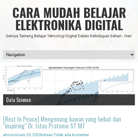
CARA MUDAH BELAJAR
ELEKTRONIKA DIGITAL
Semua Tentang Belajar Teknologi Digital Dalam Kehidupan Sehari - Hari
Data Science
IC Timer 555 yang Multifungsi
JAM DIGITAL 6 DIGIT TANPA MICRO FULL CMOS
Node Red - Kontrol Industri 4.0
Artificial Intelligence - Pengenalan Object
[Rest In Peace] Mengenang kawan yang hebat dan
"inspiring" Dr. Istas Pratomo ST MT
ahocool
Juni 29, 2020
tulisan
Tidak ada komentar