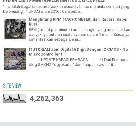
PEMANCAR TV MINI DENGAN NINTENDO/SEGA BEKAS
" ...adalah illegal untuk menyiarkan siaran tv tanpa meminta izin dari yang
berwenang ..." UPDATE juni 2016 : Cara terba...
Menghitung RPM (TACHOMETER) dari Radiasi Kabel
busi
RPM ( round per minute ) adalah angka yang menunjukkan
banyaknya putaran suatu system dalam 1 menit. Biasanya
dimanfaatkan sebagai penu...
[TUTORIAL] Jam Digital 6 Digit Dengan IC CMOS - No
MicroController !
----=== UPDATE KREASI PEMBACA ===--- *) Dari Pembaca
blog SMKN2 Yogyakarta " Jam tanpa micro ...." it...
SITE VIEW
4,262,363