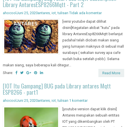
Library AntaresESP8266Mqtt - Part 2
ahocool
Juni 25, 2020
antares
,
iot
,
tulisan
Tidak ada komentar
[versi youtube dapat dilihat
disini]Kegatalan akibat "kutu" pada
library AntaresEsp8266Mqtt berlanjut
padahal telah diobati makan siang
yang lumayan maknyus di sebual mall
surabaya ( sekalian survey apa cafe
sudah buka setelah psbb). Selama
makan siang, saya beberapa kali ditegur...
Share:
Read More
[IOT Itu Gampang] BUG pada Library antares Mqtt
ESP8266 - part1
ahocool
Juni 25, 2020
antares
,
iot
,
tulisan
1 komentar
[youtube version dapat klik disini]
Antares merupakan sebuah entitas
IOT yang dikembangkan oleh PT