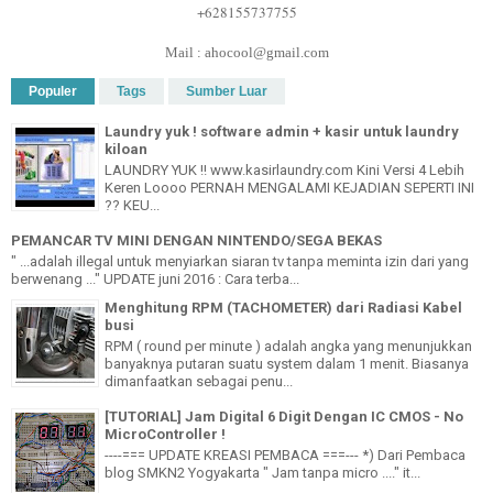
+628155737755
Mail : ahocool@gmail.com
Populer
Tags
Sumber Luar
Laundry yuk ! software admin + kasir untuk laundry
kiloan
LAUNDRY YUK !! www.kasirlaundry.com Kini Versi 4 Lebih
Keren Loooo PERNAH MENGALAMI KEJADIAN SEPERTI INI
?? KEU...
PEMANCAR TV MINI DENGAN NINTENDO/SEGA BEKAS
" ...adalah illegal untuk menyiarkan siaran tv tanpa meminta izin dari yang
berwenang ..." UPDATE juni 2016 : Cara terba...
Menghitung RPM (TACHOMETER) dari Radiasi Kabel
busi
RPM ( round per minute ) adalah angka yang menunjukkan
banyaknya putaran suatu system dalam 1 menit. Biasanya
dimanfaatkan sebagai penu...
[TUTORIAL] Jam Digital 6 Digit Dengan IC CMOS - No
MicroController !
----=== UPDATE KREASI PEMBACA ===--- *) Dari Pembaca
blog SMKN2 Yogyakarta " Jam tanpa micro ...." it...