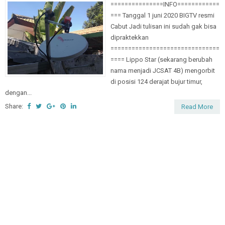
===============INFO============
=== Tanggal 1 juni 2020 BIGTV resmi
Cabut Jadi tulisan ini sudah gak bisa
dipraktekkan
===============================
==== Lippo Star (sekarang berubah
nama menjadi JCSAT 4B) mengorbit
di posisi 124 derajat bujur timur,
dengan...
Share:
Read More