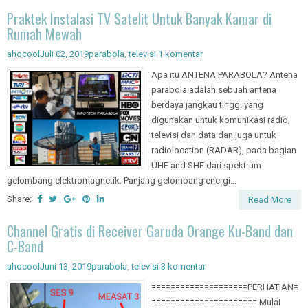
Praktek Instalasi TV Satelit Untuk Banyak Kamar di
Rumah Mewah
ahocool
Juli 02, 2019
parabola
,
televisi
1 komentar
Apa itu ANTENA PARABOLA? Antena
parabola adalah sebuah antena
berdaya jangkau tinggi yang
digunakan untuk komunikasi radio,
televisi dan data dan juga untuk
radiolocation (RADAR), pada bagian
UHF and SHF dari spektrum
gelombang elektromagnetik. Panjang gelombang energi...
Share:
Read More
Channel Gratis di Receiver Garuda Orange Ku-Band dan
C-Band
ahocool
Juni 13, 2019
parabola
,
televisi
3 komentar
====================PERHATIAN=