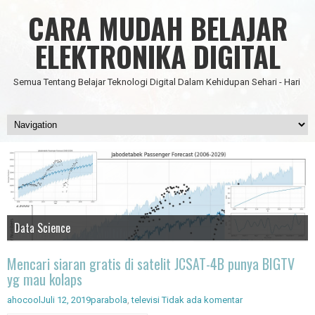
CARA MUDAH BELAJAR
ELEKTRONIKA DIGITAL
Semua Tentang Belajar Teknologi Digital Dalam Kehidupan Sehari - Hari
Data Science
IC Timer 555 yang Multifungsi
JAM DIGITAL 6 DIGIT TANPA MICRO FULL CMOS
Node Red - Kontrol Industri 4.0
Artificial Intelligence - Pengenalan Object
Mencari siaran gratis di satelit JCSAT-4B punya BIGTV
yg mau kolaps
ahocool
Juli 12, 2019
parabola
,
televisi
Tidak ada komentar