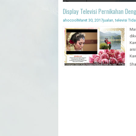
Artificial Intelligence - Pengenal
Display Televisi Pernikahan Den
ahocool
Maret 30, 2017
jualan
,
televisi
Tida
Mas
dik
Kaw
ais
Kaw
Sha