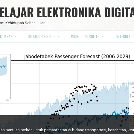
LAJAR ELEKTRONIKA DIGIT
am Kehidupan Sehari - Hari
»
»
»
K DASAR
BELAJAR BIKIN PCB
MICROCONTROLLER
INTERNET O
RO FULL CMOS
engan bantuan python untuk pemanfaatan di bidang transportasi, kesehatan, k