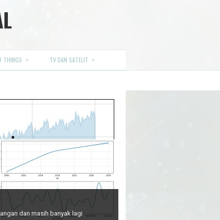
AL
»
»
F THINGS
TV DAN SATELIT
euangan dan masih banyak lagi