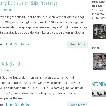
?? KEU...
uang Duit ? Jalani Saja Prosesnya
PEMANCA
BEKAS
komentar
" ...adala
meminta iz
etron legendaris Si Doel Anak Sekolahan kembali diputar pagi
2016 : Cara
i di RCTI, walau mungkin ini re-run ke 10 kalinya dalam ingatan
a akan tetapi tetap saja saya menontonnya. Mungkin karena ingin
talgia atau juga balas dendam karena saat sinetron ini diputar,
...
re:
Read More
penu...
WIN 8 / 10
1 komentar
t Gadmei bubar dan menjual unit bisnis tv tunernya, ini
tepatan dengan munculnya windows 8, sehingga software
SITE VIE
eka tidak compatible / CRASH / HANG saat digunakan untuk
dows 8 (dan windows versi selanjutnya). Jadi sepertinya