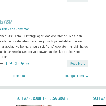
eloper software...
re:
Read More
ada GSM
n
Tidak ada komentar
anan USSD atau "Bintang Pagar" dari operator seluler sudah
jadi menu sehari-hari para pengguna layanan telekomunikasi
ular, apalagi yg berjualan pulsa via "chip" operator mungkin harus
al diluar kepala. Seperti yg ditawarkan oleh kios pulsa versi
CHIP...
re:
Read More
Beranda
Postingan Lama →