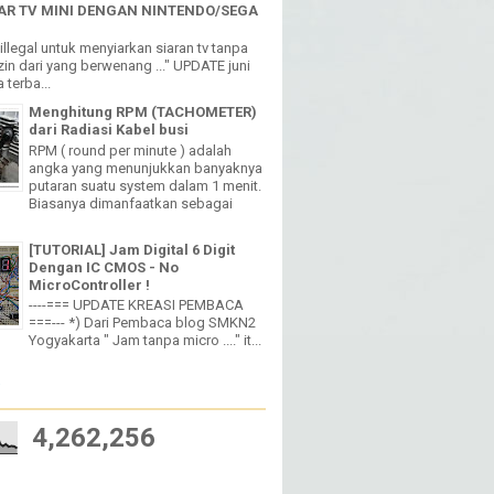
Lebih Keren Loooo PERNAH
MENGALAMI KEJADIAN SEPERTI INI
R TV MINI DENGAN NINTENDO/SEGA
h illegal untuk menyiarkan siaran tv tanpa
in dari yang berwenang ..." UPDATE juni
 terba...
Menghitung RPM (TACHOMETER)
dari Radiasi Kabel busi
RPM ( round per minute ) adalah
angka yang menunjukkan banyaknya
putaran suatu system dalam 1 menit.
Biasanya dimanfaatkan sebagai
[TUTORIAL] Jam Digital 6 Digit
Dengan IC CMOS - No
MicroController !
----=== UPDATE KREASI PEMBACA
===--- *) Dari Pembaca blog SMKN2
Yogyakarta " Jam tanpa micro ...." it...
W