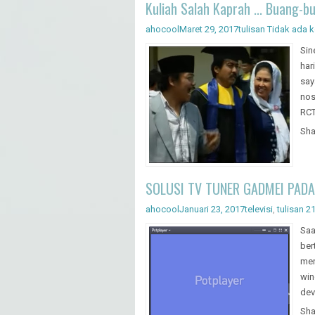
Kuliah Salah Kaprah ... Buang-b
ahocool
Maret 29, 2017
tulisan
Tidak ada 
Sin
har
say
nos
RCTI
Sha
SOLUSI TV TUNER GADMEI PADA 
ahocool
Januari 23, 2017
televisi
,
tulisan
2
Saa
ber
mer
win