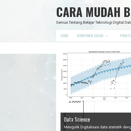
CARA MUDAH BE
Semua Tentang Belajar Teknologi Digital Dal
»
HOME
KOMPONEN DASAR
PRAKTE
Data Science
IC Timer 555 yang Multifungsi
JAM DIGITAL 6 DIGIT TANPA MIC
Node Red - Kontrol Industri 4.0
Mengulik Digitalisasi data statistik d