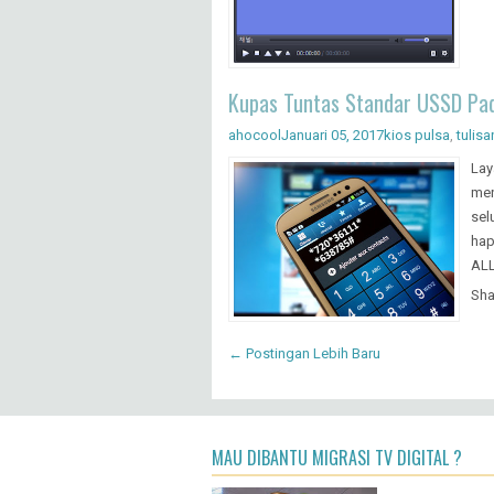
dev
Sha
Kupas Tuntas Standar USSD P
ahocool
Januari 05, 2017
kios pulsa
,
tulisa
Lay
men
sel
hap
ALL
Sha
← Postingan Lebih Baru