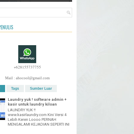
ENULIS
+628155737755
Mail : ahocool@gmail.com
r
Tags
Sumber Luar
Laundry yuk ! software admin +
kasir untuk laundry kiloan
LAUNDRY YUK !!
www.kasirlaundry.com Kini Versi 4