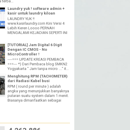
 terba...
Laundry yuk ! software admin +
kasir untuk laundry kiloan
LAUNDRY YUK !!
www.kasirlaundry.com Kini Versi 4
Lebih Keren Loooo PERNAH
MENGALAMI KEJADIAN SEPERTI INI
[TUTORIAL] Jam Digital 6 Digit
Dengan IC CMOS - No
MicroController !
----=== UPDATE KREASI PEMBACA
===--- *) Dari Pembaca blog SMKN2
Yogyakarta " Jam tanpa micro ...." it...
Menghitung RPM (TACHOMETER)
dari Radiasi Kabel busi
RPM ( round per minute ) adalah
angka yang menunjukkan banyaknya
putaran suatu system dalam 1 menit.
Biasanya dimanfaatkan sebagai
W