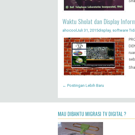
Sha
Waktu Sholat dan Display Inform
ahocool
Juli 31, 2015
display
,
software
Tid
PR
DEN
rua
seb
Sha
← Postingan Lebih Baru
MAU DIBANTU MIGRASI TV DIGITAL ?