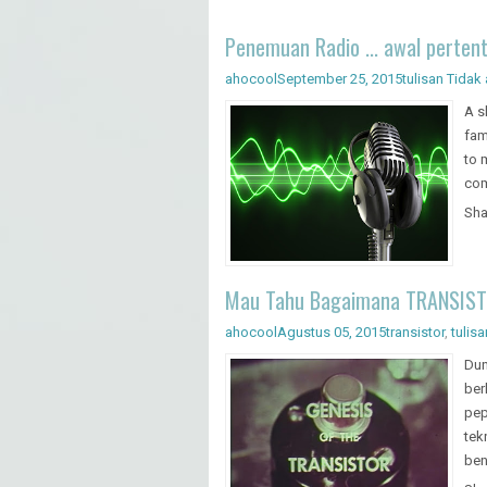
Penemuan Radio ... awal perten
ahocool
September 25, 2015
tulisan
Tidak
A s
fam
to 
com
Sha
Mau Tahu Bagaimana TRANSIST
ahocool
Agustus 05, 2015
transistor
,
tulisa
Dun
ber
pep
tek
ben