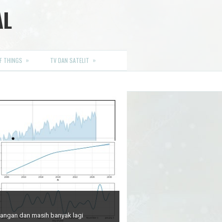
AL
»
»
F THINGS
TV DAN SATELIT
euangan dan masih banyak lagi