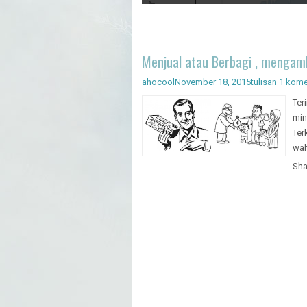
Artificial Intelligence - Pengenal
Menjual atau Berbagi , mengam
ahocool
November 18, 2015
tulisan
1 kome
Ter
min
Ter
wah
Sha