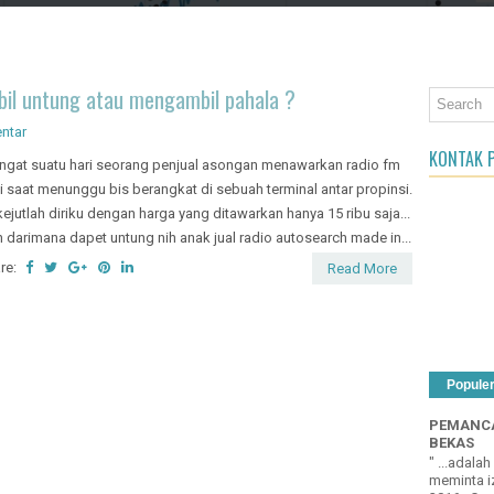
an Object
bil untung atau mengambil pahala ?
ntar
KONTAK P
ingat suatu hari seorang penjual asongan menawarkan radio fm
i saat menunggu bis berangkat di sebuah terminal antar propinsi.
kejutlah diriku dengan harga yang ditawarkan hanya 15 ribu saja...
 darimana dapet untung nih anak jual radio autosearch made in...
re:
Read More
Popule
PEMANCA
BEKAS
" ...adala
meminta iz