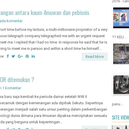
2016 : Cara
tangan antara kaum ilmuwan dan pebisnis
 ada komentar
hort time before my lecture, a multi-millionaire proprietor of a very
ous telegraph company telegraphed me with an urgent request
?? KEU...
meet me. I replied that I had no time. In response he said that he is
ing to meet me in person and within a short time he himself...
re:
Read More
OR ditemukan ?
n
1 komentar
ia baru saja kembali ke periode damai setelah WW II
kecamuk dengan kemenangan ada dipihak Sekutu. Sepertinya
penu...
erangan menjadi salah satu unsur penting dalam perkembangan
nologi dunia dimana para ilmuwan dipaksa menciptakan sesuatu
SITE VIE
da yang berguna untuk kepentingan...