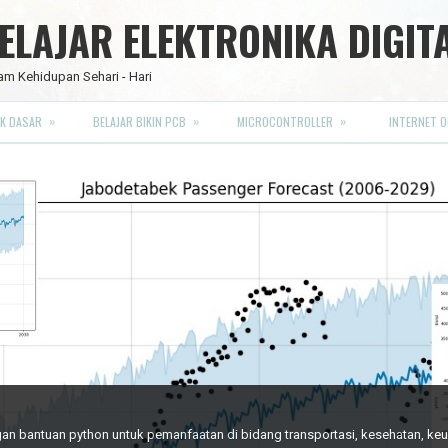
LAJAR ELEKTRONIKA DIGIT
am Kehidupan Sehari - Hari
»
»
»
K DASAR
BELAJAR BIKIN PCB
MICROCONTROLLER
INTERNET O
RO FULL CMOS
engan bantuan python untuk pemanfaatan di bidang transportasi, kesehatan, k