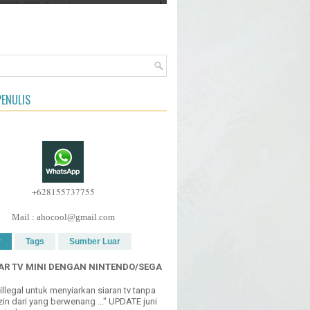
ENULIS
+628155737755
Mail : ahocool@gmail.com
r
Tags
Sumber Luar
R TV MINI DENGAN NINTENDO/SEGA
h illegal untuk menyiarkan siaran tv tanpa
in dari yang berwenang ..." UPDATE juni