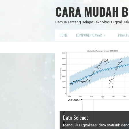
CARA MUDAH BE
Semua Tentang Belajar Teknologi Digital Dal
»
HOME
KOMPONEN DASAR
PRAKTE
Data Science
IC Timer 555 yang Multifungsi
JAM DIGITAL 6 DIGIT TANPA MIC
Node Red - Kontrol Industri 4.0
Mengulik Digitalisasi data statistik d