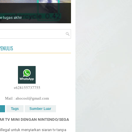
e tugas akhir
ENULIS
+628155737755
Mail : ahocool@gmail.com
r
Tags
Sumber Luar
R TV MINI DENGAN NINTENDO/SEGA
h illegal untuk menyiarkan siaran tv tanpa