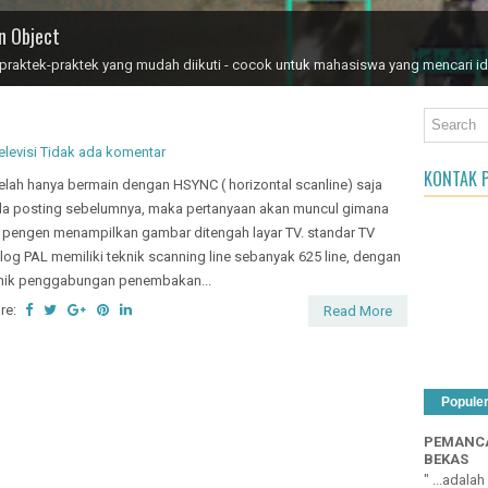
an Object
aktek-praktek yang mudah diikuti - cocok untuk mahasiswa yang mencari id
elevisi
Tidak ada komentar
KONTAK P
elah hanya bermain dengan HSYNC ( horizontal scanline) saja
a posting sebelumnya, maka pertanyaan akan muncul gimana
a pengen menampilkan gambar ditengah layar TV. standar TV
log PAL memiliki teknik scanning line sebanyak 625 line, dengan
nik penggabungan penembakan...
re:
Read More
Popule
PEMANCA
BEKAS
" ...adala