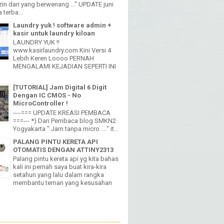
in dari yang berwenang ..." UPDATE juni
 terba...
Laundry yuk ! software admin +
kasir untuk laundry kiloan
LAUNDRY YUK !!
www.kasirlaundry.com Kini Versi 4
Lebih Keren Loooo PERNAH
MENGALAMI KEJADIAN SEPERTI INI
[TUTORIAL] Jam Digital 6 Digit
Dengan IC CMOS - No
MicroController !
----=== UPDATE KREASI PEMBACA
===--- *) Dari Pembaca blog SMKN2
Yogyakarta " Jam tanpa micro ...." it...
PALANG PINTU KERETA API
OTOMATIS DENGAN ATTINY2313
Palang pintu kereta api yg kita bahas
kali ini pernah saya buat kira-kira
setahun yang lalu dalam rangka
membantu teman yang kesusahan
W