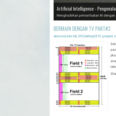
Artificial Intelligence - Pengenal
Menghadirkan pemanfaatan AI dengan pr
BERMAIN DENGAN TV PART#2
ahocool
Juni 04, 2012
attiny2313
,
project
,
t
Set
pad
jik
ana
tek
Sha