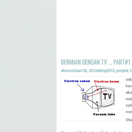
BERMAIN DENGAN TV ... PART#1
ahocool
Juni 02, 2012
attiny2313
,
project
,
t
seb
kar
aku
mar
nah
mes
Sha