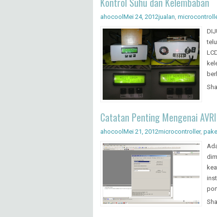
Kontrol Suhu dan Kelembaban
ahocool
Mei 24, 2012
jualan
,
microcontroll
DIJ
tel
LCD
kel
ber
Sha
Catatan Penting Mengenai AVR
ahocool
Mei 21, 2012
microcontroller
,
pake
Ada
dim
kea
ins
por
Sha