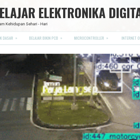
LAJAR ELEKTRONIKA DIGIT
am Kehidupan Sehari - Hari
»
»
»
K DASAR
BELAJAR BIKIN PCB
MICROCONTROLLER
INTERNET O
RO FULL CMOS