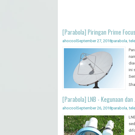
[Parabola] Piringan Prime Focus 
ahocool
September 27, 2018
parabola
,
tele
Par
nam
dia
ini
Seri
Sha
[Parabola] LNB - Kegunaan dan J
ahocool
September 26, 2018
parabola
,
tele
LNB
sed
dif