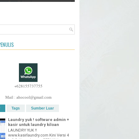
ENULIS
+628155737755
Mail : ahocool@gmail.com
r
Tags
Sumber Luar
Laundry yuk ! software admin +
kasir untuk laundry kiloan
LAUNDRY YUK !!
www.kasirlaundry.com Kini Versi 4