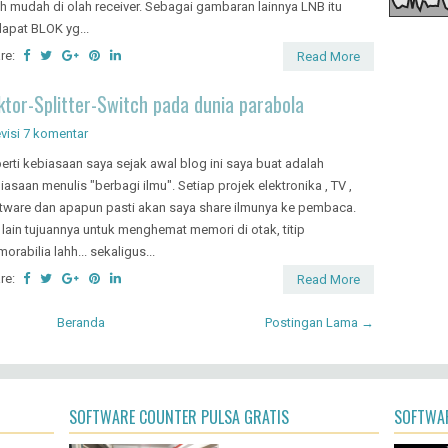
ih mudah di olah receiver. Sebagai gambaran lainnya LNB itu
dapat BLOK yg...
re:
Read More
ktor-Splitter-Switch pada dunia parabola
visi
7 komentar
erti kebiasaan saya sejak awal blog ini saya buat adalah
iasaan menulis "berbagi ilmu". Setiap projek elektronika , TV ,
tware dan apapun pasti akan saya share ilmunya ke pembaca.
 lain tujuannya untuk menghemat memori di otak, titip
orabilia lahh... sekaligus...
re:
Read More
Beranda
Postingan Lama →
SOFTWARE COUNTER PULSA GRATIS
SOFTWAR