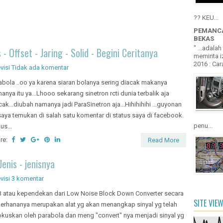
?? KEU...
PEMANCA
BEKAS
" ...adala
- Offset - Jaring - Solid - Begini Ceritanya
meminta iz
2016 : Cara
visi
Tidak ada komentar
abola ..oo ya karena siaran bolanya sering diacak makanya
anya itu ya...Lhooo sekarang sinetron rcti dunia terbalik aja
cak...diubah namanya jadi ParaSinetron aja...Hihihihihi ...guyonan
 saya temukan di salah satu komentar di status saya di facebook.
penu...
us...
re:
Read More
enis - jenisnya
visi
3 komentar
 atau kependekan dari Low Noise Block Down Converter secara
SITE VIE
erhananya merupakan alat yg akan menangkap sinyal yg telah
okuskan oleh parabola dan meng "convert" nya menjadi sinyal yg