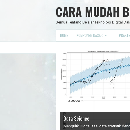
CARA MUDAH BE
Semua Tentang Belajar Teknologi Digital Dal
»
HOME
KOMPONEN DASAR
PRAKTE
Data Science
IC Timer 555 yang Multifungsi
JAM DIGITAL 6 DIGIT TANPA MIC
Node Red - Kontrol Industri 4.0
Mengulik Digitalisasi data statistik d