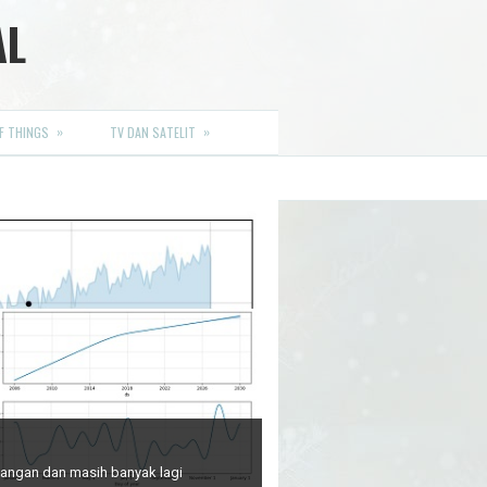
AL
»
»
F THINGS
TV DAN SATELIT
euangan dan masih banyak lagi