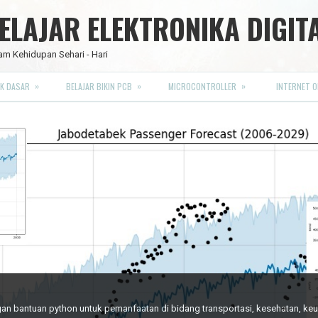
LAJAR ELEKTRONIKA DIGIT
am Kehidupan Sehari - Hari
»
»
»
K DASAR
BELAJAR BIKIN PCB
MICROCONTROLLER
INTERNET O
RO FULL CMOS
engan bantuan python untuk pemanfaatan di bidang transportasi, kesehatan, k