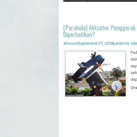
Artificial Intelligence - Pengenal
[Parabola] Aktuator Penggerak - 
Diperhatikan?
ahocool
September 27, 2018
parabola
,
tele
Pad
dar
say
seh
dap
Sha