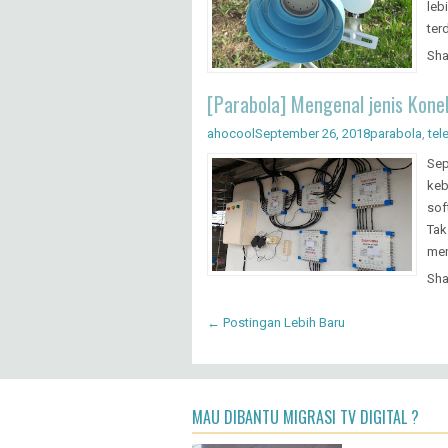
leb
ter
Sha
[Parabola] Mengenal jenis Kone
ahocool
September 26, 2018
parabola
,
tele
Sep
keb
sof
Tak
mem
Sha
← Postingan Lebih Baru
MAU DIBANTU MIGRASI TV DIGITAL ?