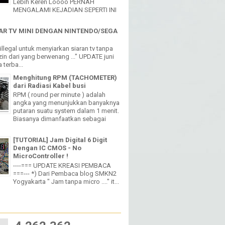
Lebih Keren Loooo PERNAH
MENGALAMI KEJADIAN SEPERTI INI
R TV MINI DENGAN NINTENDO/SEGA
h illegal untuk menyiarkan siaran tv tanpa
in dari yang berwenang ..." UPDATE juni
 terba...
Menghitung RPM (TACHOMETER)
dari Radiasi Kabel busi
RPM ( round per minute ) adalah
angka yang menunjukkan banyaknya
putaran suatu system dalam 1 menit.
Biasanya dimanfaatkan sebagai
[TUTORIAL] Jam Digital 6 Digit
Dengan IC CMOS - No
MicroController !
----=== UPDATE KREASI PEMBACA
===--- *) Dari Pembaca blog SMKN2
Yogyakarta " Jam tanpa micro ...." it...
W