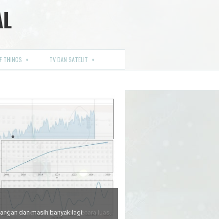
AL
»
»
F THINGS
TV DAN SATELIT
euangan dan masih banyak lagi