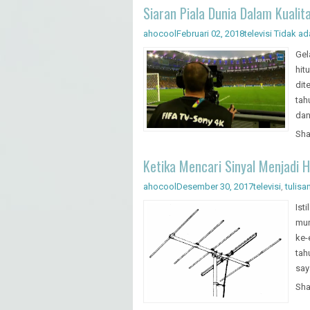
Siaran Piala Dunia Dalam Kualit
ahocool
Februari 02, 2018
televisi
Tidak ad
Gel
hit
dit
tah
dan
Sha
Ketika Mencari Sinyal Menjadi 
ahocool
Desember 30, 2017
televisi
,
tulisa
Ist
mun
ke-
tah
saya