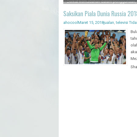
Artificial Intelligence - Pengenal
Saksikan Piala Dunia Russia 201
ahocool
Maret 15, 2018
jualan
,
televisi
Tida
Bul
tah
ola
aka
Mez
Sha