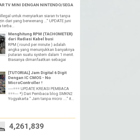
Lebih Keren Loooo PERNAH
MENGALAMI KEJADIAN SEPERTI INI
R TV MINI DENGAN NINTENDO/SEGA
h illegal untuk menyiarkan siaran tv tanpa
in dari yang berwenang ..." UPDATE juni
 terba...
Menghitung RPM (TACHOMETER)
dari Radiasi Kabel busi
RPM ( round per minute ) adalah
angka yang menunjukkan banyaknya
putaran suatu system dalam 1 menit.
Biasanya dimanfaatkan sebagai
[TUTORIAL] Jam Digital 6 Digit
Dengan IC CMOS - No
MicroController !
----=== UPDATE KREASI PEMBACA
===--- *) Dari Pembaca blog SMKN2
Yogyakarta " Jam tanpa micro ...." it...
W