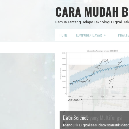
CARA MUDAH BE
Semua Tentang Belajar Teknologi Digital Dal
»
HOME
KOMPONEN DASAR
PRAKTE
Data Science
IC Timer 555 yang Multifungsi
JAM DIGITAL 6 DIGIT TANPA MIC
Node Red - Kontrol Industri 4.0
Mengulik Digitalisasi data statistik d