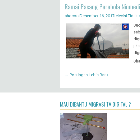
Sha
Ramai Pasang Parabola Ninmedia
ahocool
Desember 16, 2017
televisi
Tidak 
Sud
seb
dig
jel
digi
Sha
← Postingan Lebih Baru
MAU DIBANTU MIGRASI TV DIGITAL ?