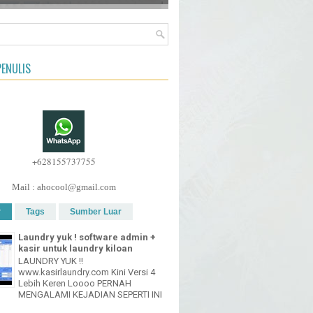
ENULIS
+628155737755
Mail : ahocool@gmail.com
r
Tags
Sumber Luar
Laundry yuk ! software admin +
kasir untuk laundry kiloan
LAUNDRY YUK !!
www.kasirlaundry.com Kini Versi 4