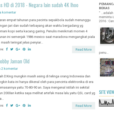
?? KEU...
as HD di 2018 - Negara lain sudah 4K lhoo
PEMANCA
BEKAS
a komentar
" ...adala
meminta iz
aran empat tahunan para pecinta sepakbola sudah menunggu
2016 : Cara
ungan jari dan sudah terbayang akan waktu bergadang yg
emani kopi serta kacang garing. Penulis menikmati momen 4
unan ini semenjak 1986 mexico saat maradona mengangkat piala
 masih teringat jelas penyiar...
re:
Read More
penu...
Hobby Jaman Old
n
2 komentar
ilah DXing mungkin masih asing di telinga orang Indonesia dan
gkin kata ini hanya dikenal oleh para pencinta elektronika di era
emasannya yaitu 70-80-90 an. Saya mengenal istilah ini sekital
SITE VIE
un 2000an ketika saya melihat artefak masa lalu yaitu QSL card yg
...