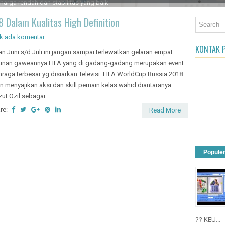
an Object
8 Dalam Kualitas High Definition
k ada komentar
KONTAK P
an Juni s/d Juli ini jangan sampai terlewatkan gelaran empat
unan gaweannya FIFA yang di gadang-gadang merupakan event
hraga terbesar yg disiarkan Televisi. FIFA WorldCup Russia 2018
n menyajikan aksi dan skill pemain kelas wahid diantaranya
ut Ozil sebagai...
re:
Read More
Popule