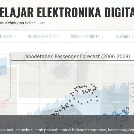
LAJAR ELEKTRONIKA DIGIT
am Kehidupan Sehari - Hari
»
»
»
K DASAR
BELAJAR BIKIN PCB
MICROCONTROLLER
INTERNET O
RO FULL CMOS
engan bantuan python untuk pemanfaatan di bidang transportasi, kesehatan, k