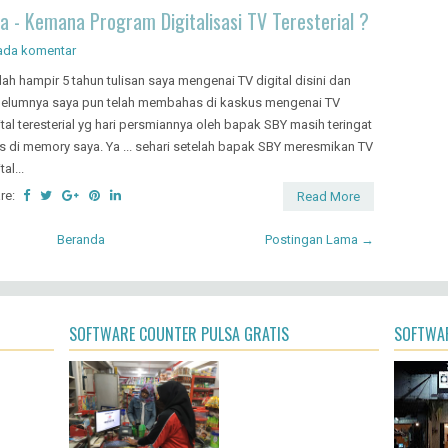
re:
Read More
 - Kemana Program Digitalisasi TV Teresterial ?
ada komentar
ah hampir 5 tahun tulisan saya mengenai TV digital disini dan
elumnya saya pun telah membahas di kaskus mengenai TV
ital teresterial yg hari persmiannya oleh bapak SBY masih teringat
as di memory saya. Ya ... sehari setelah bapak SBY meresmikan TV
tal...
re:
Read More
Beranda
Postingan Lama →
SOFTWARE COUNTER PULSA GRATIS
SOFTWAR