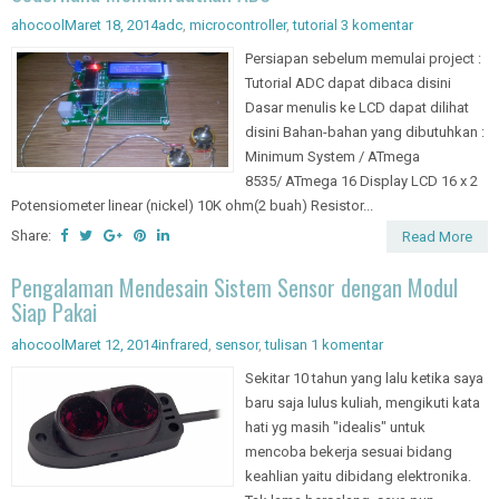
Sederhana Memanfaatkan ADC
ahocool
Maret 18, 2014
adc
,
microcontroller
,
tutorial
3 komentar
Persiapan sebelum memulai project :
Tutorial ADC dapat dibaca disini
Dasar menulis ke LCD dapat dilihat
disini Bahan-bahan yang dibutuhkan :
Minimum System / ATmega
8535/ ATmega 16 Display LCD 16 x 2
Potensiometer linear (nickel) 10K ohm(2 buah) Resistor...
Share:
Read More
Pengalaman Mendesain Sistem Sensor dengan Modul
Siap Pakai
ahocool
Maret 12, 2014
infrared
,
sensor
,
tulisan
1 komentar
Sekitar 10 tahun yang lalu ketika saya
baru saja lulus kuliah, mengikuti kata
hati yg masih "idealis" untuk
mencoba bekerja sesuai bidang