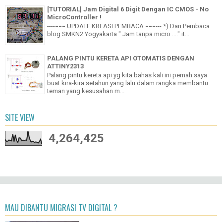
?? KEU...
[TUTORIAL] Jam Digital 6 Digit Dengan IC CMOS - No
MicroController !
----=== UPDATE KREASI PEMBACA ===--- *) Dari Pembaca
blog SMKN2 Yogyakarta " Jam tanpa micro ...." it...
PALANG PINTU KERETA API OTOMATIS DENGAN
ATTINY2313
Palang pintu kereta api yg kita bahas kali ini pernah saya
buat kira-kira setahun yang lalu dalam rangka membantu
teman yang kesusahan m...
SITE VIEW
4,264,425
MAU DIBANTU MIGRASI TV DIGITAL ?