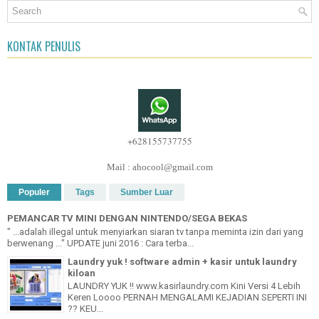
KONTAK PENULIS
+628155737755
Mail : ahocool@gmail.com
Populer
Tags
Sumber Luar
PEMANCAR TV MINI DENGAN NINTENDO/SEGA BEKAS
" ...adalah illegal untuk menyiarkan siaran tv tanpa meminta izin dari yang
berwenang ..." UPDATE juni 2016 : Cara terba...
Laundry yuk ! software admin + kasir untuk laundry
kiloan
LAUNDRY YUK !! www.kasirlaundry.com Kini Versi 4 Lebih
Keren Loooo PERNAH MENGALAMI KEJADIAN SEPERTI INI