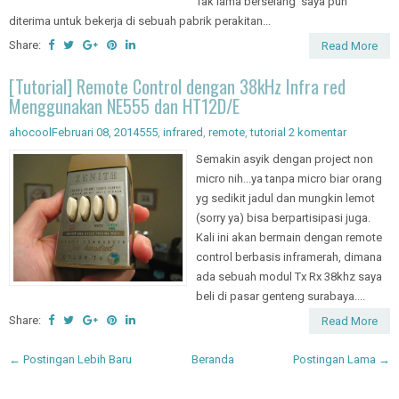
keahlian yaitu dibidang elektronika.
Tak lama berselang saya pun
diterima untuk bekerja di sebuah pabrik perakitan...
Share:
Read More
[Tutorial] Remote Control dengan 38kHz Infra red
Menggunakan NE555 dan HT12D/E
ahocool
Februari 08, 2014
555
,
infrared
,
remote
,
tutorial
2 komentar
Semakin asyik dengan project non
micro nih...ya tanpa micro biar orang
yg sedikit jadul dan mungkin lemot
(sorry ya) bisa berpartisipasi juga.
Kali ini akan bermain dengan remote
control berbasis inframerah, dimana
ada sebuah modul Tx Rx 38khz saya
beli di pasar genteng surabaya....
Share:
Read More
← Postingan Lebih Baru
Beranda
Postingan Lama →