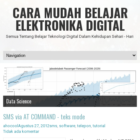
CARA MUDAH BELAJAR
ELEKTRONIKA DIGITAL
Semua Tentang Belajar Teknologi Digital Dalam Kehidupan Sehari - Hari
Data Science
IC Timer 555 yang Multifungsi
JAM DIGITAL 6 DIGIT TANPA MICRO FULL CMOS
Node Red - Kontrol Industri 4.0
Artificial Intelligence - Pengenalan Object
SMS via AT COMMAND - teks mode
ahocool
Agustus 27, 2012
sms
,
software
,
telepon
,
tutorial
Tidak ada komentar