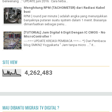
" ...adalah illegal untuk menyiarkan siaran tv tanpa meminta izin dari yang
berwenang ..." UPDATE juni 2016 : Cara terba...
Menghitung RPM (TACHOMETER) dari Radiasi Kabel
busi
RPM ( round per minute ) adalah angka yang menunjukkan
banyaknya putaran suatu system dalam 1 menit. Biasanya
dimanfaatkan sebagai penu...
[TUTORIAL] Jam Digital 6 Digit Dengan IC CMOS - No
MicroController !
----=== UPDATE KREASI PEMBACA ===--- *) Dari Pembaca
blog SMKN2 Yogyakarta " Jam tanpa micro ...." it...
SITE VIEW
4,262,483
MAU DIBANTU MIGRASI TV DIGITAL ?