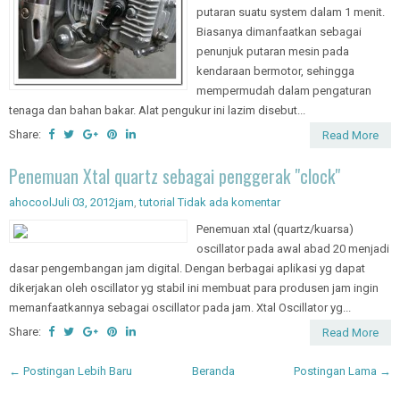
angka yang menunjukkan banyaknya
putaran suatu system dalam 1 menit.
Biasanya dimanfaatkan sebagai
penunjuk putaran mesin pada
kendaraan bermotor, sehingga
mempermudah dalam pengaturan
tenaga dan bahan bakar. Alat pengukur ini lazim disebut...
Share:
Read More
Penemuan Xtal quartz sebagai penggerak "clock"
ahocool
Juli 03, 2012
jam
,
tutorial
Tidak ada komentar
Penemuan xtal (quartz/kuarsa)
oscillator pada awal abad 20 menjadi
dasar pengembangan jam digital. Dengan berbagai aplikasi yg dapat
dikerjakan oleh oscillator yg stabil ini membuat para produsen jam ingin
memanfaatkannya sebagai oscillator pada jam. Xtal Oscillator yg...
Share:
Read More
← Postingan Lebih Baru
Beranda
Postingan Lama →