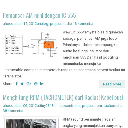
Pemancar AM mini dengan IC 555
ahocool
Juli 14, 2012
analog
,
project
,
radio
13 komentar
wew...ic 555 ternyata bisa digunakan
sebagai pemancar AM juga looo
Prinsipnya adalah menumpangkan
audio ke fungsi osilator dari
rangkaian 555 Dari hasil googling
menuntunku menuju ke
instructable.com dan memperoleh rangkaian sederhana seperti berikut ini
: Transistor...
Share:
Read More
Menghitung RPM (TACHOMETER) dari Radiasi Kabel busi
ahocool
Juli 06, 2012
attiny2313
,
microcontroller
,
project
,
rpm
,
tachometer
38 komentar
RPM ( round per minute ) adalah