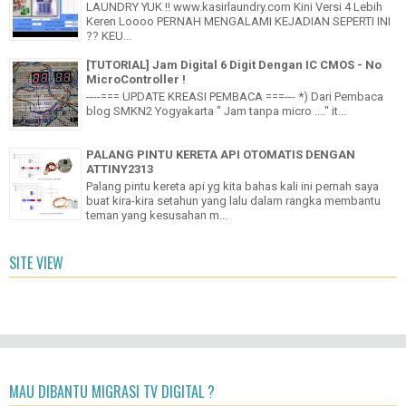
LAUNDRY YUK !! www.kasirlaundry.com Kini Versi 4 Lebih
Keren Loooo PERNAH MENGALAMI KEJADIAN SEPERTI INI
?? KEU...
[TUTORIAL] Jam Digital 6 Digit Dengan IC CMOS - No
MicroController !
----=== UPDATE KREASI PEMBACA ===--- *) Dari Pembaca
blog SMKN2 Yogyakarta " Jam tanpa micro ...." it...
PALANG PINTU KERETA API OTOMATIS DENGAN
ATTINY2313
Palang pintu kereta api yg kita bahas kali ini pernah saya
buat kira-kira setahun yang lalu dalam rangka membantu
teman yang kesusahan m...
SITE VIEW
MAU DIBANTU MIGRASI TV DIGITAL ?