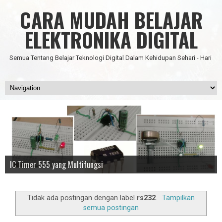
CARA MUDAH BELAJAR
ELEKTRONIKA DIGITAL
Semua Tentang Belajar Teknologi Digital Dalam Kehidupan Sehari - Hari
Data Science
IC Timer 555 yang Multifungsi
JAM DIGITAL 6 DIGIT TANPA MICRO FULL CMOS
Node Red - Kontrol Industri 4.0
Artificial Intelligence - Pengenalan Object
Tidak ada postingan dengan label
rs232
.
Tampilkan
semua postingan