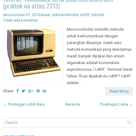
Tutorial : Komunikasi serial pada microcontroller
(praktek via attiny 2313)
ahocool
Juni 01, 2013
dasar
,
mikrokontroller
,
rs232
,
tutorial
Tidak ada komentar
Microcontroller memiliki metode
untuk berkomunikasi dengan
perangkat diluarnya. Salah satu
metode komunikasi yang standarnya
masih banyak dipakai dan umum
digunakan adalah komunikasi
asynchronous / UART. Terminal Serial
Tahun 70-an Apakah itu UART? UART
adalah...
Share:
Read More
← Postingan Lebih Baru
Beranda
Postingan Lama →