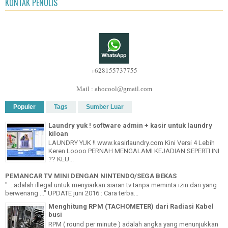
KONTAK PENULIS
+628155737755
Mail : ahocool@gmail.com
Populer
Tags
Sumber Luar
Laundry yuk ! software admin + kasir untuk laundry
kiloan
LAUNDRY YUK !! www.kasirlaundry.com Kini Versi 4 Lebih
Keren Loooo PERNAH MENGALAMI KEJADIAN SEPERTI INI
?? KEU...
PEMANCAR TV MINI DENGAN NINTENDO/SEGA BEKAS
" ...adalah illegal untuk menyiarkan siaran tv tanpa meminta izin dari yang
berwenang ..." UPDATE juni 2016 : Cara terba...
Menghitung RPM (TACHOMETER) dari Radiasi Kabel
busi