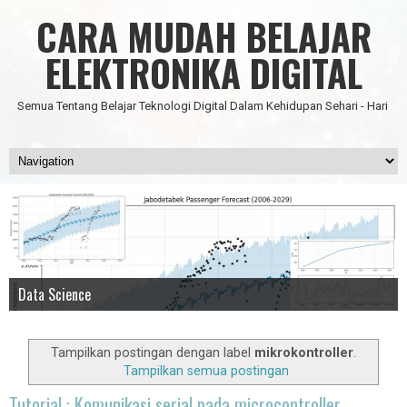
CARA MUDAH BELAJAR
ELEKTRONIKA DIGITAL
Semua Tentang Belajar Teknologi Digital Dalam Kehidupan Sehari - Hari
Data Science
IC Timer 555 yang Multifungsi
JAM DIGITAL 6 DIGIT TANPA MICRO FULL CMOS
Node Red - Kontrol Industri 4.0
Artificial Intelligence - Pengenalan Object
Tampilkan postingan dengan label
mikrokontroller
.
Tampilkan semua postingan