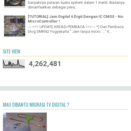
RPM ( round per minute ) adalah angka yang menunjukkan
banyaknya putaran suatu system dalam 1 menit. Biasanya
dimanfaatkan sebagai penu...
[TUTORIAL] Jam Digital 6 Digit Dengan IC CMOS - No
MicroController !
----=== UPDATE KREASI PEMBACA ===--- *) Dari Pembaca
blog SMKN2 Yogyakarta " Jam tanpa micro ...." it...
SITE VIEW
4,262,481
MAU DIBANTU MIGRASI TV DIGITAL ?