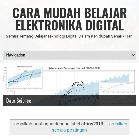
CARA MUDAH BELAJAR
ELEKTRONIKA DIGITAL
Semua Tentang Belajar Teknologi Digital Dalam Kehidupan Sehari - Hari
Data Science
IC Timer 555 yang Multifungsi
JAM DIGITAL 6 DIGIT TANPA MICRO FULL CMOS
Node Red - Kontrol Industri 4.0
Artificial Intelligence - Pengenalan Object
Tampilkan postingan dengan label
attiny2313
.
Tampilkan
semua postingan