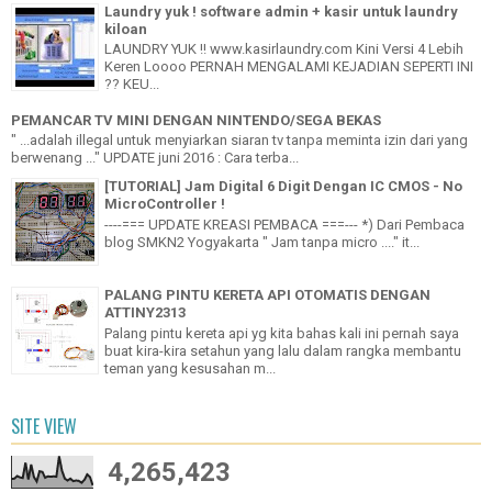
Laundry yuk ! software admin + kasir untuk laundry
kiloan
LAUNDRY YUK !! www.kasirlaundry.com Kini Versi 4 Lebih
Keren Loooo PERNAH MENGALAMI KEJADIAN SEPERTI INI
?? KEU...
PEMANCAR TV MINI DENGAN NINTENDO/SEGA BEKAS
" ...adalah illegal untuk menyiarkan siaran tv tanpa meminta izin dari yang
berwenang ..." UPDATE juni 2016 : Cara terba...
[TUTORIAL] Jam Digital 6 Digit Dengan IC CMOS - No
MicroController !
----=== UPDATE KREASI PEMBACA ===--- *) Dari Pembaca
blog SMKN2 Yogyakarta " Jam tanpa micro ...." it...
PALANG PINTU KERETA API OTOMATIS DENGAN
ATTINY2313
Palang pintu kereta api yg kita bahas kali ini pernah saya
buat kira-kira setahun yang lalu dalam rangka membantu
teman yang kesusahan m...
SITE VIEW
4,265,423