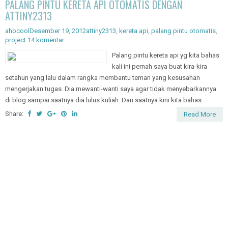
PALANG PINTU KERETA API OTOMATIS DENGAN
ATTINY2313
ahocool
Desember 19, 2012
attiny2313
,
kereta api
,
palang pintu otomatis
,
project
14 komentar
Palang pintu kereta api yg kita bahas
kali ini pernah saya buat kira-kira
setahun yang lalu dalam rangka membantu teman yang kesusahan
mengerjakan tugas. Dia mewanti-wanti saya agar tidak menyebarkannya
di blog sampai saatnya dia lulus kuliah. Dan saatnya kini kita bahas...
Share:
Read More