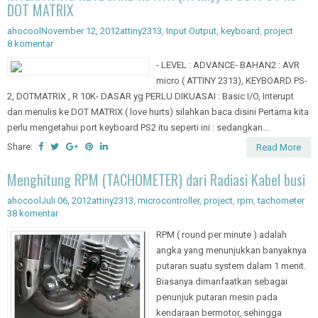
DOT MATRIX
ahocool
November 12, 2012
attiny2313
,
Input Output
,
keyboard
,
project
8 komentar
- LEVEL : ADVANCE- BAHAN2 : AVR
micro ( ATTINY 2313), KEYBOARD PS-
2, DOTMATRIX , R 10K- DASAR yg PERLU DIKUASAI : Basic I/O, Interupt
dan menulis ke DOT MATRIX ( love hurts) silahkan baca disini Pertama kita
perlu mengetahui port keyboard PS2 itu seperti ini : sedangkan...
Share:
Read More
Menghitung RPM (TACHOMETER) dari Radiasi Kabel busi
ahocool
Juli 06, 2012
attiny2313
,
microcontroller
,
project
,
rpm
,
tachometer
38 komentar
RPM ( round per minute ) adalah
angka yang menunjukkan banyaknya
putaran suatu system dalam 1 menit.
Biasanya dimanfaatkan sebagai
penunjuk putaran mesin pada
kendaraan bermotor, sehingga