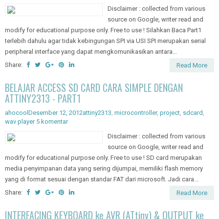
Disclaimer : collected from various
source on Google, writer read and
modify for educational purpose only. Free to use ! Silahkan Baca Part1
terlebih dahulu agar tidak kebingungan SPI via USI SPI merupakan serial
peripheral interface yang dapat mengkomunikasikan antara...
Share:
Read More
BELAJAR ACCESS SD CARD CARA SIMPLE DENGAN
ATTINY2313 - PART1
ahocool
Desember 12, 2012
attiny2313
,
microcontroller
,
project
,
sdcard
,
wav player
5 komentar
Disclaimer : collected from various
source on Google, writer read and
modify for educational purpose only. Free to use ! SD card merupakan
media penyimpanan data yang sering dijumpai, memiliki flash memory
yang di format sesuai dengan standar FAT dari microsoft. Jadi cara...
Share:
Read More
INTERFACING KEYBOARD ke AVR (ATtiny) & OUTPUT ke