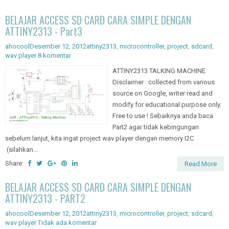
BELAJAR ACCESS SD CARD CARA SIMPLE DENGAN
ATTINY2313 - Part3
ahocool
Desember 12, 2012
attiny2313
,
microcontroller
,
project
,
sdcard
,
wav player
8 komentar
ATTINY2313 TALKING MACHINE
Disclaimer : collected from various
source on Google, writer read and
modify for educational purpose only.
Free to use ! Sebaiknya anda baca
Part2 agar tidak kebingungan
sebelum lanjut, kita ingat project wav player dengan memory I2C
(silahkan...
Share:
Read More
BELAJAR ACCESS SD CARD CARA SIMPLE DENGAN
ATTINY2313 - PART2
ahocool
Desember 12, 2012
attiny2313
,
microcontroller
,
project
,
sdcard
,
wav player
Tidak ada komentar