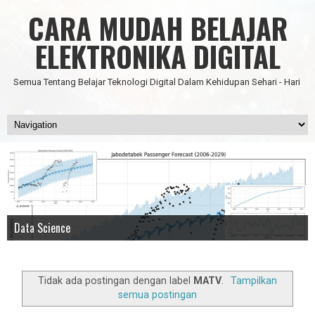
CARA MUDAH BELAJAR
ELEKTRONIKA DIGITAL
Semua Tentang Belajar Teknologi Digital Dalam Kehidupan Sehari - Hari
Data Science
IC Timer 555 yang Multifungsi
JAM DIGITAL 6 DIGIT TANPA MICRO FULL CMOS
Node Red - Kontrol Industri 4.0
Artificial Intelligence - Pengenalan Object
Tidak ada postingan dengan label
MATV
.
Tampilkan
semua postingan