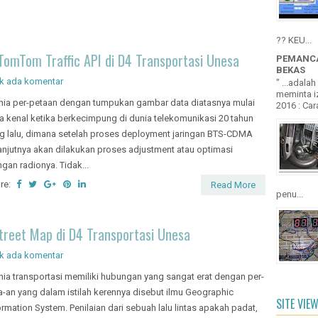
?? KEU...
TomTom Traffic API di D4 Transportasi Unesa
PEMANCA
BEKAS
k ada komentar
" ...adala
meminta iz
ia per-petaan dengan tumpukan gambar data diatasnya mulai
2016 : Cara
a kenal ketika berkecimpung di dunia telekomunikasi 20 tahun
g lalu, dimana setelah proses deployment jaringan BTS-CDMA
anjutnya akan dilakukan proses adjustment atau optimasi
ingan radionya. Tidak...
re:
Read More
penu...
treet Map di D4 Transportasi Unesa
k ada komentar
ia transportasi memiliki hubungan yang sangat erat dengan per-
a-an yang dalam istilah kerennya disebut ilmu Geographic
SITE VIE
ormation System. Penilaian dari sebuah lalu lintas apakah padat,