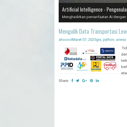
Artificial Intelligence - Pengenal
Menghadirkan pemanfaatan AI dengan pr
Mengulik Data Transportasi Lew
ahocool
Maret 07, 2025
gis
,
python
,
unesa
Tid
den
ter
ber
ata
Share: