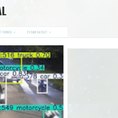
AL
»
»
F THINGS
TV DAN SATELIT