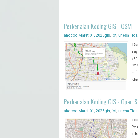
Perkenalan Koding GIS - OSM - 
ahocool
Maret 01, 2025
gis
,
iot
,
unesa
Tida
Dun
say
yan
sel
jar
Sha
Perkenalan Koding GIS - Open S
ahocool
Maret 01, 2025
gis
,
iot
,
unesa
Tida
Dun
Pet
Inf