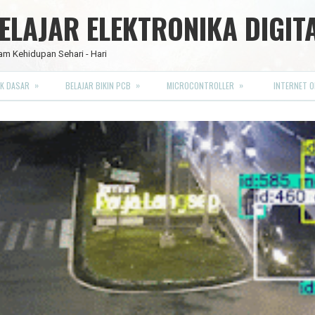
LAJAR ELEKTRONIKA DIGIT
am Kehidupan Sehari - Hari
»
»
»
K DASAR
BELAJAR BIKIN PCB
MICROCONTROLLER
INTERNET O
RO FULL CMOS