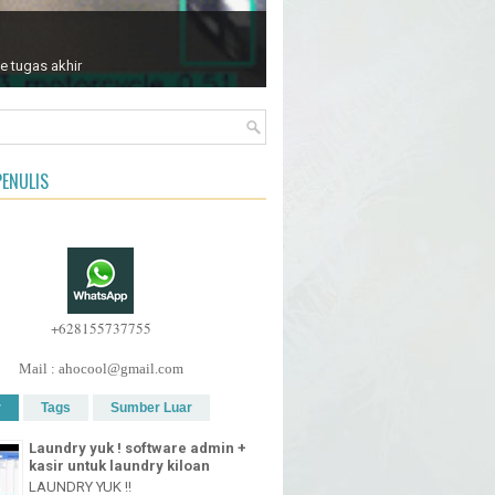
e tugas akhir
ENULIS
+628155737755
Mail : ahocool@gmail.com
r
Tags
Sumber Luar
Laundry yuk ! software admin +
kasir untuk laundry kiloan
LAUNDRY YUK !!