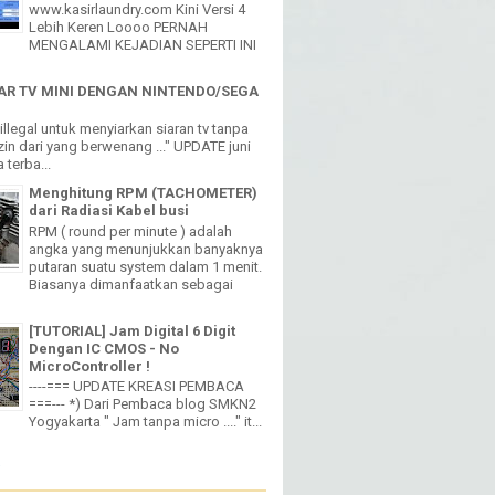
www.kasirlaundry.com Kini Versi 4
Lebih Keren Loooo PERNAH
MENGALAMI KEJADIAN SEPERTI INI
R TV MINI DENGAN NINTENDO/SEGA
h illegal untuk menyiarkan siaran tv tanpa
in dari yang berwenang ..." UPDATE juni
 terba...
Menghitung RPM (TACHOMETER)
dari Radiasi Kabel busi
RPM ( round per minute ) adalah
angka yang menunjukkan banyaknya
putaran suatu system dalam 1 menit.
Biasanya dimanfaatkan sebagai
[TUTORIAL] Jam Digital 6 Digit
Dengan IC CMOS - No
MicroController !
----=== UPDATE KREASI PEMBACA
===--- *) Dari Pembaca blog SMKN2
Yogyakarta " Jam tanpa micro ...." it...
W