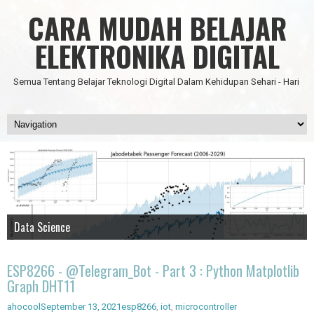
CARA MUDAH BELAJAR
ELEKTRONIKA DIGITAL
Semua Tentang Belajar Teknologi Digital Dalam Kehidupan Sehari - Hari
Data Science
IC Timer 555 yang Multifungsi
JAM DIGITAL 6 DIGIT TANPA MICRO FULL CMOS
Node Red - Kontrol Industri 4.0
Artificial Intelligence - Pengenalan Object
ESP8266 - @Telegram_Bot - Part 3 : Python Matplotlib
Graph DHT11
ahocool
September 13, 2021
esp8266
,
iot
,
microcontroller