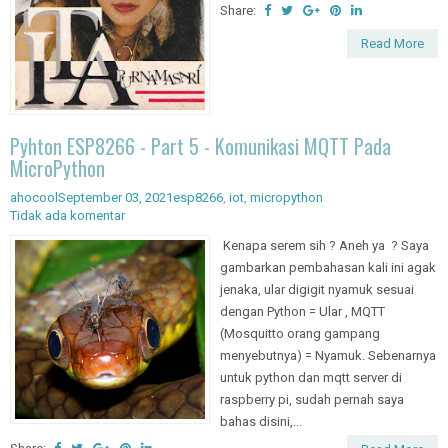
Share:
Read More
Pyhton ESP8266 - Part 5 - Komunikasi MQTT Pada
MicroPython
ahocool
September 03, 2021
esp8266
,
iot
,
micropython
Tidak ada komentar
Kenapa serem sih ? Aneh ya ? Saya
gambarkan pembahasan kali ini agak
jenaka, ular digigit nyamuk sesuai
dengan Python = Ular , MQTT
(Mosquitto orang gampang
menyebutnya) = Nyamuk. Sebenarnya
untuk python dan mqtt server di
raspberry pi, sudah pernah saya
bahas disini,...