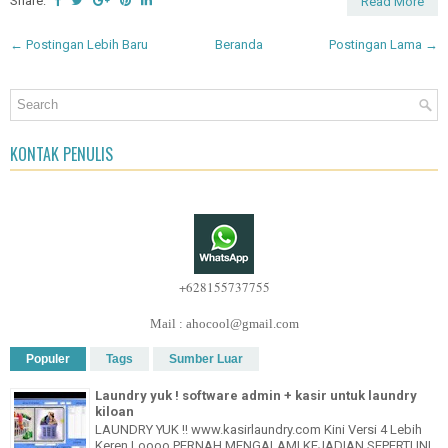
Share:
Read More
← Postingan Lebih Baru
Beranda
Postingan Lama →
KONTAK PENULIS
+628155737755
Mail : ahocool@gmail.com
Populer
Tags
Sumber Luar
Laundry yuk ! software admin + kasir untuk laundry
kiloan
LAUNDRY YUK !! www.kasirlaundry.com Kini Versi 4 Lebih
Keren Loooo PERNAH MENGALAMI KEJADIAN SEPERTI INI