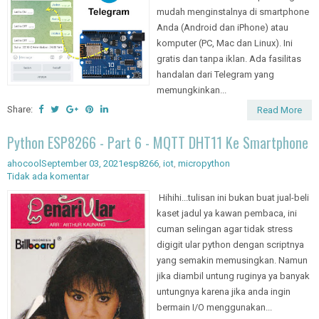
mudah menginstalnya di smartphone
Anda (Android dan iPhone) atau
komputer (PC, Mac dan Linux). Ini
gratis dan tanpa iklan. Ada fasilitas
handalan dari Telegram yang
memungkinkan...
Share:
Read More
Python ESP8266 - Part 6 - MQTT DHT11 Ke Smartphone
ahocool
September 03, 2021
esp8266
,
iot
,
micropython
Tidak ada komentar
Hihihi...tulisan ini bukan buat jual-beli
kaset jadul ya kawan pembaca, ini
cuman selingan agar tidak stress
digigit ular python dengan scriptnya
yang semakin memusingkan. Namun
jika diambil untung ruginya ya banyak
untungnya karena jika anda ingin
bermain I/O menggunakan...