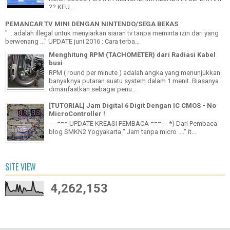
?? KEU...
PEMANCAR TV MINI DENGAN NINTENDO/SEGA BEKAS
" ...adalah illegal untuk menyiarkan siaran tv tanpa meminta izin dari yang
berwenang ..." UPDATE juni 2016 : Cara terba...
Menghitung RPM (TACHOMETER) dari Radiasi Kabel
busi
RPM ( round per minute ) adalah angka yang menunjukkan
banyaknya putaran suatu system dalam 1 menit. Biasanya
dimanfaatkan sebagai penu...
[TUTORIAL] Jam Digital 6 Digit Dengan IC CMOS - No
MicroController !
----=== UPDATE KREASI PEMBACA ===--- *) Dari Pembaca
blog SMKN2 Yogyakarta " Jam tanpa micro ...." it...
SITE VIEW
4,262,153