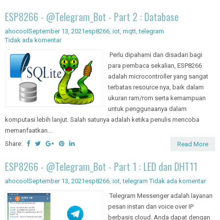
ESP8266 - @Telegram_Bot - Part 2 : Database
ahocool
September 13, 2021
esp8266
,
iot
,
mqtt
,
telegram
Tidak ada komentar
Perlu dipahami dan disadari bagi
para pembaca sekalian, ESP8266
adalah microcontroller yang sangat
terbatas resource nya, baik dalam
ukuran ram/rom serta kemampuan
untuk penggunaanya dalam
komputasi lebih lanjut. Salah satunya adalah ketika penulis mencoba
memanfaatkan...
Share:
Read More
ESP8266 - @Telegram_Bot - Part 1 : LED dan DHT11
ahocool
September 13, 2021
esp8266
,
iot
,
telegram
Tidak ada komentar
Telegram Messenger adalah layanan
pesan instan dan voice over IP
berbasis cloud. Anda dapat dengan