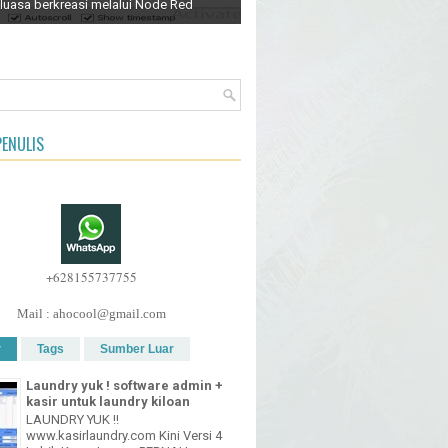
luasa berkreasi melalui Node Red
ENULIS
+628155737755
Mail : ahocool@gmail.com
r
Tags
Sumber Luar
Laundry yuk ! software admin +
kasir untuk laundry kiloan
LAUNDRY YUK !!
www.kasirlaundry.com Kini Versi 4