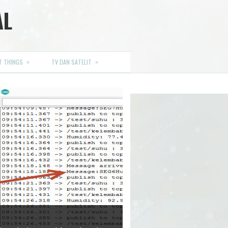
AL
»
»
F THINGS
TV DAN SATELIT