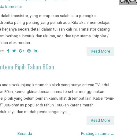
ada komentar
 adalah transistor, yang merupakan salah satu perangkat
ktronika paling penting yang pernah ada. Kita akan mempelajari
a kerjanya secara detail dalam tulisan kali ini. Transistor datang
am berbagai bentuk dan ukuran, ada dua tipe utama : bipolar /
 dan efek medan...
re:
Read More
ntena Pipih Tahun 80an
a anda berkunjung ke rumah kakek yang punya antena TV jadul
un 80an, kemungkinan besar antena tersebut menggunakan
el pipih yang belum pernah kamu lihat di tempat lain. Kabel "twin-
d" 300-ohm ini populer di tahun 1980-an karena murah
duksinya dan mudah pemasangannya....
Read More
Beranda
Postingan Lama →