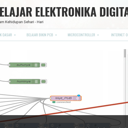
LAJAR ELEKTRONIKA DIGIT
am Kehidupan Sehari - Hari
»
»
»
K DASAR
BELAJAR BIKIN PCB
MICROCONTROLLER
INTERNET O
RO FULL CMOS