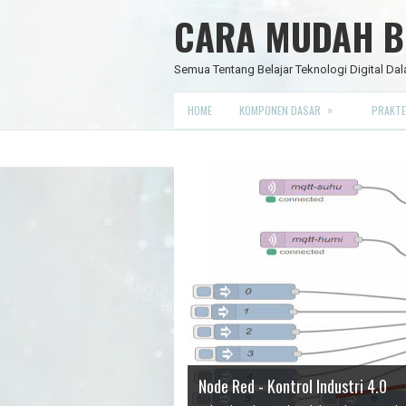
CARA MUDAH BE
Semua Tentang Belajar Teknologi Digital Dal
»
HOME
KOMPONEN DASAR
PRAKTE
Data Science
IC Timer 555 yang Multifungsi
JAM DIGITAL 6 DIGIT TANPA MIC
Node Red - Kontrol Industri 4.0