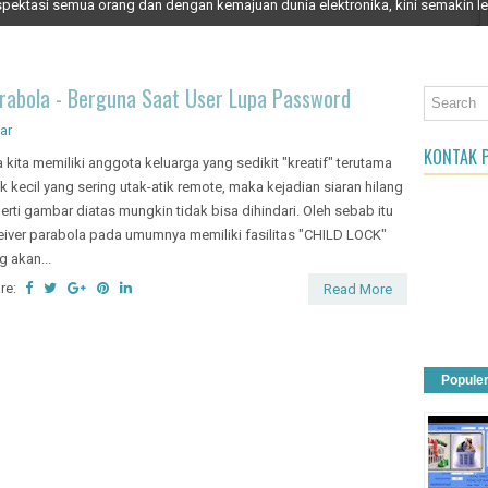
pektasi semua orang dan dengan kemajuan dunia elektronika, kini semakin le
an Object
arabola - Berguna Saat User Lupa Password
ar
KONTAK P
a kita memiliki anggota keluarga yang sedikit "kreatif" terutama
k kecil yang sering utak-atik remote, maka kejadian siaran hilang
erti gambar diatas mungkin tidak bisa dihindari. Oleh sebab itu
eiver parabola pada umumnya memiliki fasilitas "CHILD LOCK"
g akan...
re:
Read More
Popule