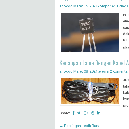
ahocool
Maret 15, 2021
komponen
Tidak 
Ini
ele
car
dal
BJT
Sha
Kenangan Lama Dengan Kabel A
ahocool
Maret 08, 2021
televisi
2 komentar
Jik
tah
kab
lea
pro
Share:
← Postingan Lebih Baru