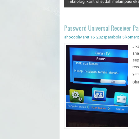
Teknologi kontrol sudah melampaui eks
Artificial Intelligence - Pengenal
Password Universal Receiver P
ahocool
Maret 16, 2021
parabola
5 koment
Jik
ana
sep
rec
yan
Sha