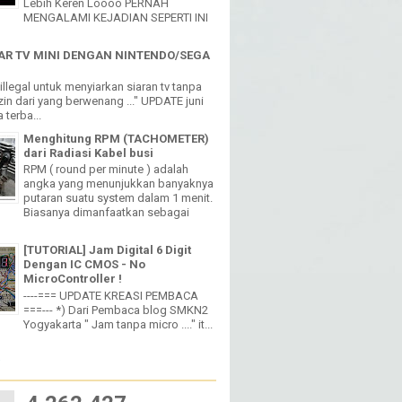
Lebih Keren Loooo PERNAH
MENGALAMI KEJADIAN SEPERTI INI
R TV MINI DENGAN NINTENDO/SEGA
h illegal untuk menyiarkan siaran tv tanpa
in dari yang berwenang ..." UPDATE juni
 terba...
Menghitung RPM (TACHOMETER)
dari Radiasi Kabel busi
RPM ( round per minute ) adalah
angka yang menunjukkan banyaknya
putaran suatu system dalam 1 menit.
Biasanya dimanfaatkan sebagai
[TUTORIAL] Jam Digital 6 Digit
Dengan IC CMOS - No
MicroController !
----=== UPDATE KREASI PEMBACA
===--- *) Dari Pembaca blog SMKN2
Yogyakarta " Jam tanpa micro ...." it...
W