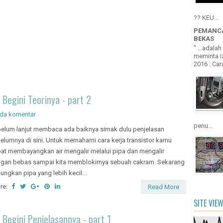
?? KEU...
PEMANCA
BEKAS
" ...adala
meminta iz
2016 : Cara
Begini Teorinya - part 2
ada komentar
penu...
elum lanjut membaca ada baiknya simak dulu penjelasan
elumnya di sini. Untuk memahami cara kerja transistor kamu
at membayangkan air mengalir melalui pipa dan mengalir
gan bebas sampai kita memblokirnya sebuah cakram. Sekarang
ungkan pipa yang lebih kecil...
re:
Read More
SITE VIE
Begini Penjelasannya - part 1