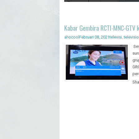
Artificial Intelligence - Pengenal
Kabar Gembira RCTI-MNC-GTV kem
ahocool
Februari 08, 2021
televisi
,
televisi
Ses
sur
gru
GRO
per
Sha