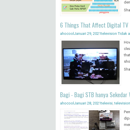
den
Sha
6 Things That Affect Digital TV
ahocool
Januari 29, 2021
television
Tidak 
How
cle
tha
sho
Sha
Bagi - Bagi STB hanya Sekedar
ahocool
Januari 28, 2021
televisi
,
televisio
Pem
dip
men