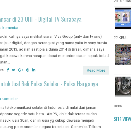
2016 : Cara
car di 23 UHF - Digital TV Surabaya
a komentar
akhir kalinya saya melihat siaran Viva Group (antv dan tv one)
?? KEU...
at jalur digital, dengan perangkat yang sama yaitu tv sony bravia
uaran 2013, adalah saat piala dunia 2014 di Brasil, dimana saya
gat kecewa karena harapan dapat menonton siaran sepak bola 4
unan...
re:
Read More
tuk Jual Beli Pulsa Seluler - Pulsa Harganya
a komentar
penu...
ia telekomunikasi seluler di Indonesia dimulai dari jaman
dphone segede batu bata - AMPS, kini tidak terasa sudah
SITE VIE
asuki usia 30an, dan ini usia yg cukup dewasa menjadi
dukung perekonomian negara tercinta ini. Semenjak Telkom