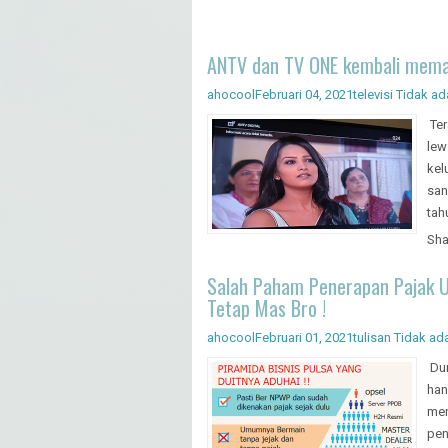
ANTV dan TV ONE kembali meman
ahocool
Februari 04, 2021
televisi
Tidak ad
Ter
lew
kel
san
tah
Sha
Salah Paham Penerapan Pajak Un
Tetap Mas Bro !
ahocool
Februari 01, 2021
tulisan
Tidak ad
Dun
han
mem
pen