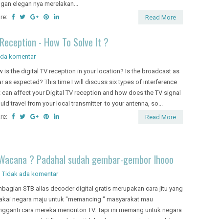
gan elegan nya merelakan...
re:
Read More
 Reception - How To Solve It ?
ada komentar
 is the digital TV reception in your location? Is the broadcast as
ar as expected? This time I will discuss six types of interference
t can affect your Digital TV reception and how does the TV signal
uld travel from your local transmitter to your antenna, so...
re:
Read More
 Wacana ? Padahal sudah gembar-gembor lhooo
n
Tidak ada komentar
bagian STB alias decoder digital gratis merupakan cara jitu yang
akai negara maju untuk "memancing " masyarakat mau
gganti cara mereka menonton TV. Tapi ini memang untuk negara