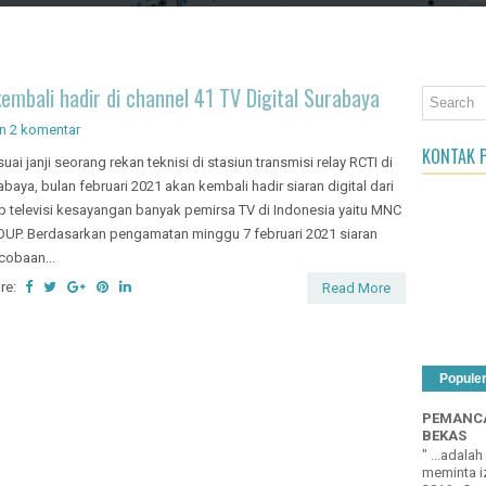
an Object
bali hadir di channel 41 TV Digital Surabaya
on
2 komentar
KONTAK P
uai janji seorang rekan teknisi di stasiun transmisi relay RCTI di
abaya, bulan februari 2021 akan kembali hadir siaran digital dari
p televisi kesayangan banyak pemirsa TV di Indonesia yaitu MNC
UP. Berdasarkan pengamatan minggu 7 februari 2021 siaran
cobaan...
re:
Read More
Popule
PEMANCA
BEKAS
" ...adala
meminta iz