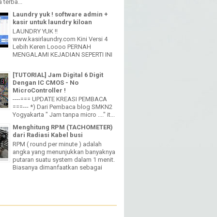
 terba...
Laundry yuk ! software admin +
kasir untuk laundry kiloan
LAUNDRY YUK !!
www.kasirlaundry.com Kini Versi 4
Lebih Keren Loooo PERNAH
MENGALAMI KEJADIAN SEPERTI INI
[TUTORIAL] Jam Digital 6 Digit
Dengan IC CMOS - No
MicroController !
----=== UPDATE KREASI PEMBACA
===--- *) Dari Pembaca blog SMKN2
Yogyakarta " Jam tanpa micro ...." it...
Menghitung RPM (TACHOMETER)
dari Radiasi Kabel busi
RPM ( round per minute ) adalah
angka yang menunjukkan banyaknya
putaran suatu system dalam 1 menit.
Biasanya dimanfaatkan sebagai
W