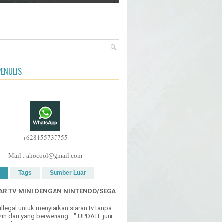
ENULIS
+628155737755
Mail : ahocool@gmail.com
r
Tags
Sumber Luar
R TV MINI DENGAN NINTENDO/SEGA
h illegal untuk menyiarkan siaran tv tanpa
in dari yang berwenang ..." UPDATE juni