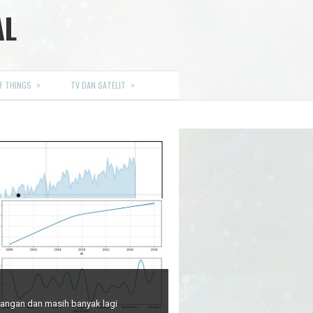
AL
»
»
F THINGS
TV DAN SATELIT
euangan dan masih banyak lagi