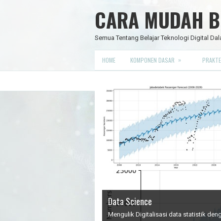
CARA MUDAH BE
Semua Tentang Belajar Teknologi Digital Dal
»
HOME
KOMPONEN DASAR
PRAKTE
Data Science
IC Timer 555 yang Multifungsi
JAM DIGITAL 6 DIGIT TANPA MIC
Node Red - Kontrol Industri 4.0
Mengulik Digitalisasi data statistik d