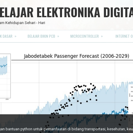
LAJAR ELEKTRONIKA DIGIT
am Kehidupan Sehari - Hari
»
»
»
K DASAR
BELAJAR BIKIN PCB
MICROCONTROLLER
INTERNET O
RO FULL CMOS
engan bantuan python untuk pemanfaatan di bidang transportasi, kesehatan, k