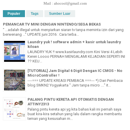
Mail : ahocool@gmail.com
Populer
Tags
Sumber Luar
PEMANCAR TV MINI DENGAN NINTENDO/SEGA BEKAS
" ...adalah illegal untuk menyiarkan siaran tv tanpa meminta izin dari yang
berwenang ..." UPDATE juni 2016 : Cara terba...
Laundry yuk ! software admin + kasir untuk laundry
kiloan
LAUNDRY YUK !! www.kasirlaundry.com Kini Versi 4 Lebih
Keren Loooo PERNAH MENGALAMI KEJADIAN SEPERTI INI
?? KEU...
[TUTORIAL] Jam Digital 6 Digit Dengan IC CMOS - No
MicroController !
----=== UPDATE KREASI PEMBACA ===--- *) Dari Pembaca
blog SMKN2 Yogyakarta " Jam tanpa micro ...." it...
PALANG PINTU KERETA API OTOMATIS DENGAN
ATTINY2313
Palang pintu kereta api yg kita bahas kali ini pernah saya
buat kira-kira setahun yang lalu dalam rangka membantu
teman yang kesusahan m...