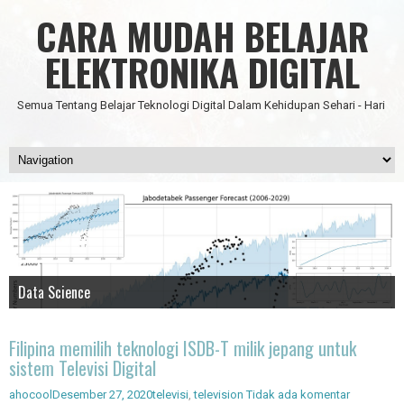
CARA MUDAH BELAJAR
ELEKTRONIKA DIGITAL
Semua Tentang Belajar Teknologi Digital Dalam Kehidupan Sehari - Hari
Data Science
IC Timer 555 yang Multifungsi
JAM DIGITAL 6 DIGIT TANPA MICRO FULL CMOS
Node Red - Kontrol Industri 4.0
Artificial Intelligence - Pengenalan Object
Filipina memilih teknologi ISDB-T milik jepang untuk
sistem Televisi Digital
ahocool
Desember 27, 2020
televisi
,
television
Tidak ada komentar