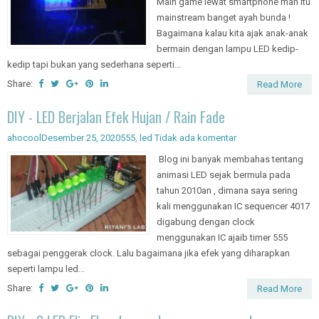
Main game lewat smartphone mah itu
mainstream banget ayah bunda !
Bagaimana kalau kita ajak anak-anak
bermain dengan lampu LED kedip-
kedip tapi bukan yang sederhana seperti...
Share:
Read More
DIY - LED Berjalan Efek Hujan / Rain Fade
ahocool
Desember 25, 2020
555
,
led
Tidak ada komentar
Blog ini banyak membahas tentang
animasi LED sejak bermula pada
tahun 2010an , dimana saya sering
kali menggunakan IC sequencer 4017
digabung dengan clock
menggunakan IC ajaib timer 555
sebagai penggerak clock. Lalu bagaimana jika efek yang diharapkan
seperti lampu led...
Share:
Read More