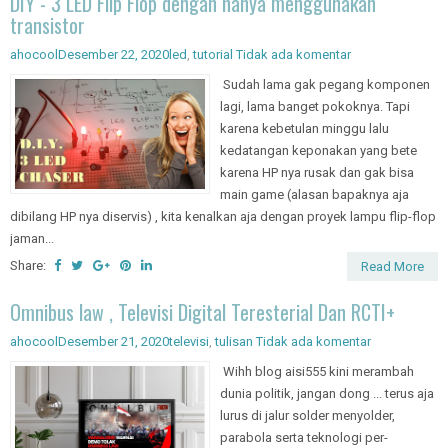
DIY - 3 LED Flip Flop dengan hanya menggunakan
transistor
ahocool
Desember 22, 2020
led
,
tutorial
Tidak ada komentar
Sudah lama gak pegang komponen
lagi, lama banget pokoknya. Tapi
karena kebetulan minggu lalu
kedatangan keponakan yang bete
karena HP nya rusak dan gak bisa
main game (alasan bapaknya aja
dibilang HP nya diservis) , kita kenalkan aja dengan proyek lampu flip-flop
jaman...
Share:
Read More
Omnibus law , Televisi Digital Teresterial Dan RCTI+
ahocool
Desember 21, 2020
televisi
,
tulisan
Tidak ada komentar
Wihh blog aisi555 kini merambah
dunia politik, jangan dong ... terus aja
lurus di jalur solder menyolder,
parabola serta teknologi per-