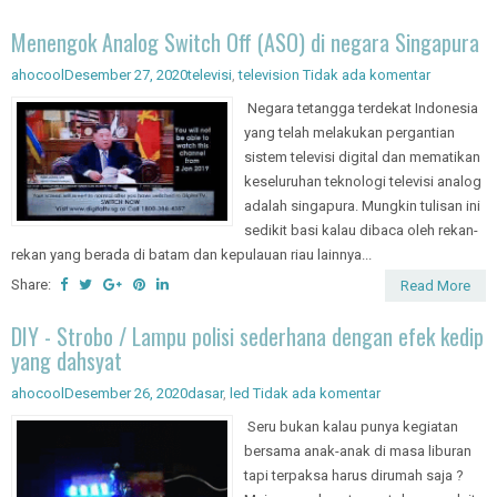
Menengok Analog Switch Off (ASO) di negara Singapura
ahocool
Desember 27, 2020
televisi
,
television
Tidak ada komentar
Negara tetangga terdekat Indonesia
yang telah melakukan pergantian
sistem televisi digital dan mematikan
keseluruhan teknologi televisi analog
adalah singapura. Mungkin tulisan ini
sedikit basi kalau dibaca oleh rekan-
rekan yang berada di batam dan kepulauan riau lainnya...
Share:
Read More
DIY - Strobo / Lampu polisi sederhana dengan efek kedip
yang dahsyat
ahocool
Desember 26, 2020
dasar
,
led
Tidak ada komentar
Seru bukan kalau punya kegiatan
bersama anak-anak di masa liburan
tapi terpaksa harus dirumah saja ?