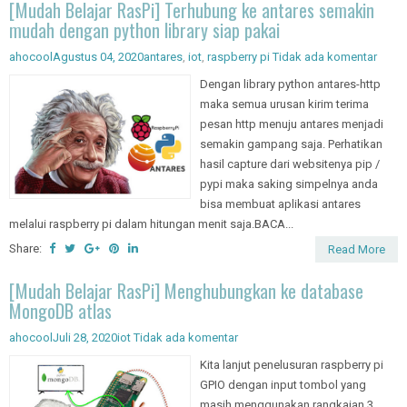
[Mudah Belajar RasPi] Terhubung ke antares semakin
mudah dengan python library siap pakai
ahocool
Agustus 04, 2020
antares
,
iot
,
raspberry pi
Tidak ada komentar
Dengan library python antares-http
maka semua urusan kirim terima
pesan http menuju antares menjadi
semakin gampang saja. Perhatikan
hasil capture dari websitenya pip /
pypi maka saking simpelnya anda
bisa membuat aplikasi antares
melalui raspberry pi dalam hitungan menit saja.BACA...
Share:
Read More
[Mudah Belajar RasPi] Menghubungkan ke database
MongoDB atlas
ahocool
Juli 28, 2020
iot
Tidak ada komentar
Kita lanjut penelusuran raspberry pi
GPIO dengan input tombol yang