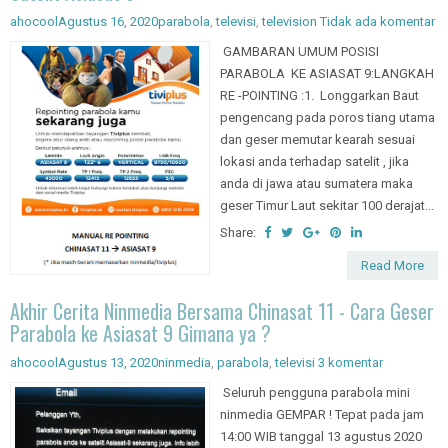
Satelit Asiasat 9
ahocool
Agustus 16, 2020
parabola
,
televisi
,
television
Tidak ada komentar
GAMBARAN UMUM POSISI
PARABOLA KE ASIASAT 9:LANGKAH
RE -POINTING :1. Longgarkan Baut
pengencang pada poros tiang utama
dan geser memutar kearah sesuai
lokasi anda terhadap satelit , jika
anda di jawa atau sumatera maka
geser Timur Laut sekitar 100 derajat...
Share:
Read More
Akhir Cerita Ninmedia Bersama Chinasat 11 - Cara Geser
Parabola ke Asiasat 9 Gimana ya ?
ahocool
Agustus 13, 2020
ninmedia
,
parabola
,
televisi
3 komentar
Seluruh pengguna parabola mini
ninmedia GEMPAR ! Tepat pada jam