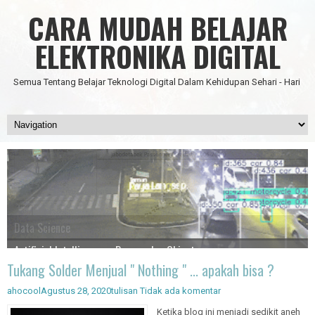
CARA MUDAH BELAJAR
ELEKTRONIKA DIGITAL
Semua Tentang Belajar Teknologi Digital Dalam Kehidupan Sehari - Hari
Data Science
IC Timer 555 yang Multifungsi
JAM DIGITAL 6 DIGIT TANPA MICRO FULL CMOS
Node Red - Kontrol Industri 4.0
Artificial Intelligence - Pengenalan Object
Tukang Solder Menjual " Nothing " ... apakah bisa ?
ahocool
Agustus 28, 2020
tulisan
Tidak ada komentar