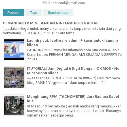
Mail : ahocool@gmail.com
Populer
Tags
Sumber Luar
PEMANCAR TV MINI DENGAN NINTENDO/SEGA BEKAS
" ...adalah illegal untuk menyiarkan siaran tv tanpa meminta izin dari yang
berwenang ..." UPDATE juni 2016 : Cara terba...
Laundry yuk ! software admin + kasir untuk laundry
kiloan
LAUNDRY YUK !! www.kasirlaundry.com Kini Versi 4 Lebih
Keren Loooo PERNAH MENGALAMI KEJADIAN SEPERTI INI
?? KEU...
[TUTORIAL] Jam Digital 6 Digit Dengan IC CMOS - No
MicroController !
----=== UPDATE KREASI PEMBACA ===--- *) Dari Pembaca
blog SMKN2 Yogyakarta " Jam tanpa micro ...." it...
Menghitung RPM (TACHOMETER) dari Radiasi Kabel
busi
RPM ( round per minute ) adalah angka yang menunjukkan
banyaknya putaran suatu system dalam 1 menit. Biasanya
dimanfaatkan sebagai penu...