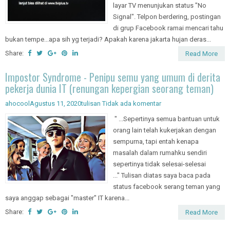
14:00 WIB tanggal 13 agustus 2020
layar TV menunjukan status "No
Signal". Telpon berdering, postingan
di grup Facebook ramai mencari tahu
bukan tempe...apa sih yg terjadi? Apakah karena jakarta hujan deras...
Share:
Read More
Impostor Syndrome - Penipu semu yang umum di derita
pekerja dunia IT (renungan kepergian seorang teman)
ahocool
Agustus 11, 2020
tulisan
Tidak ada komentar
" ...Sepertinya semua bantuan untuk
orang lain telah kukerjakan dengan
sempurna, tapi entah kenapa
masalah dalam rumahku sendiri
sepertinya tidak selesai-selesai
..." Tulisan diatas saya baca pada
status facebook serang teman yang
saya anggap sebagai "master" IT karena...
Share:
Read More