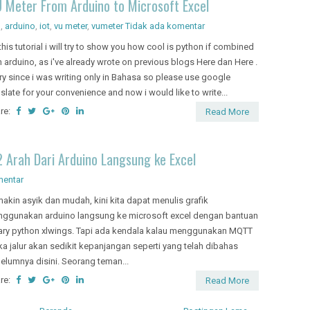
U Meter From Arduino to Microsoft Excel
g
,
arduino
,
iot
,
vu meter
,
vumeter
Tidak ada komentar
this tutorial i will try to show you how cool is python if combined
h arduino, as i've already wrote on previous blogs Here dan Here .
ry since i was writing only in Bahasa so please use google
nslate for your convenience and now i would like to write...
re:
Read More
 Arah Dari Arduino Langsung ke Excel
mentar
akin asyik dan mudah, kini kita dapat menulis grafik
ggunakan arduino langsung ke microsoft excel dengan bantuan
rary python xlwings. Tapi ada kendala kalau menggunakan MQTT
a jalur akan sedikit kepanjangan seperti yang telah dibahas
elumnya disini. Seorang teman...
re:
Read More