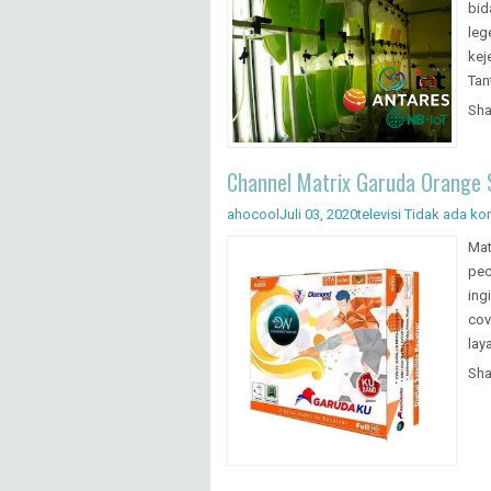
bid
leg
kej
Tan
Sha
Channel Matrix Garuda Orange 
ahocool
Juli 03, 2020
televisi
Tidak ada ko
Mat
pec
ing
cov
laya
Sha