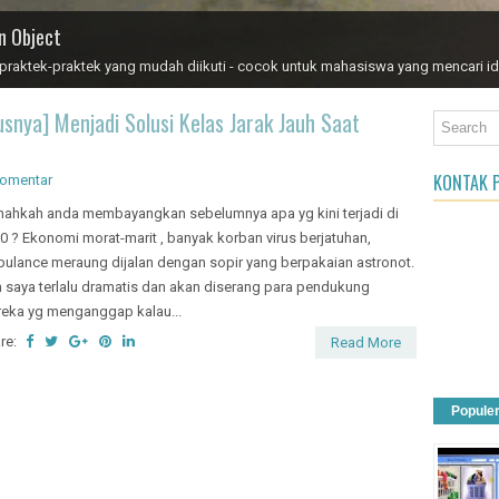
an Object
aktek-praktek yang mudah diikuti - cocok untuk mahasiswa yang mencari id
rusnya] Menjadi Solusi Kelas Jarak Jauh Saat
KONTAK P
komentar
nahkah anda membayangkan sebelumnya apa yg kini terjadi di
0 ? Ekonomi morat-marit , banyak korban virus berjatuhan,
ulance meraung dijalan dengan sopir yang berpakaian astronot.
 saya terlalu dramatis dan akan diserang para pendukung
eka yg menganggap kalau...
re:
Read More
Popule