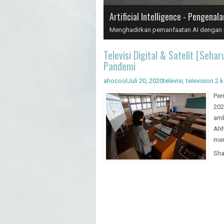
Artificial Intelligence - Pengenal
Menghadirkan pemanfaatan AI dengan pr
Televisi Digital & Satelit [Seha
Pandemi
ahocool
Juli 20, 2020
televisi
,
television
2 
Per
202
amb
Ahh
mer
Sha