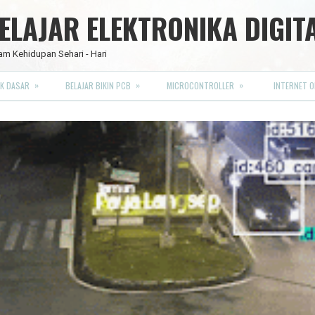
LAJAR ELEKTRONIKA DIGIT
am Kehidupan Sehari - Hari
»
»
»
K DASAR
BELAJAR BIKIN PCB
MICROCONTROLLER
INTERNET O
RO FULL CMOS