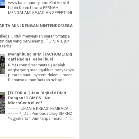
www.kasirlaundry.com Kini Versi 4
Lebih Keren Loooo PERNAH
MENGALAMI KEJADIAN SEPERTI INI
R TV MINI DENGAN NINTENDO/SEGA
h illegal untuk menyiarkan siaran tv tanpa
in dari yang berwenang ..." UPDATE juni
 terba...
Menghitung RPM (TACHOMETER)
dari Radiasi Kabel busi
RPM ( round per minute ) adalah
angka yang menunjukkan banyaknya
putaran suatu system dalam 1 menit.
Biasanya dimanfaatkan sebagai
[TUTORIAL] Jam Digital 6 Digit
Dengan IC CMOS - No
MicroController !
----=== UPDATE KREASI PEMBACA
===--- *) Dari Pembaca blog SMKN2
Yogyakarta " Jam tanpa micro ...." it...
W