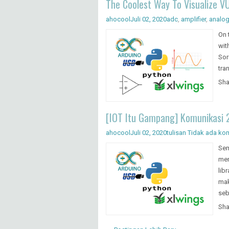
The Coolest Way To Visualize V
ahocool
Juli 02, 2020
adc
,
amplifier
,
analo
On 
wit
Sor
tra
Sha
[IOT Itu Gampang] Komunikasi 2
ahocool
Juli 02, 2020
tulisan
Tidak ada ko
Sem
men
lib
mak
seb
Sha