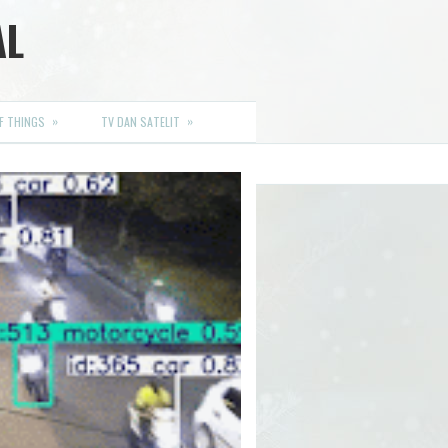
AL
»
»
F THINGS
TV DAN SATELIT