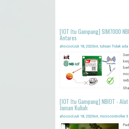
[IOT Itu Gampang] SIM7000 NB
Antares
ahocool
Juli 18, 2020
iot
,
tulisan
Tidak ada
Sen
ker
ber
mic
seb
Sha
[IOT Itu Gampang] NBIOT - Alat
Jaman Kuliah
ahocool
Juli 18, 2020
iot
,
microcontroller
3
Pad