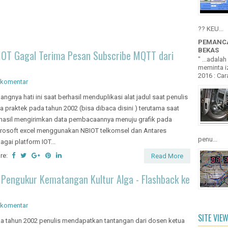
?? KEU...
PEMANCA
BEKAS
IOT Gagal Terima Pesan Subscribe MQTT dari
" ...adala
meminta iz
2016 : Cara
 komentar
angnya hati ini saat berhasil menduplikasi alat jadul saat penulis
ja praktek pada tahun 2002 (bisa dibaca disini ) terutama saat
hasil mengirimkan data pembacaannya menuju grafik pada
rosoft excel menggunakan NBIOT telkomsel dan Antares
penu...
agai platform IOT...
re:
Read More
 Pengukur Kematangan Kultur Alga - Flashback ke
 komentar
SITE VIE
a tahun 2002 penulis mendapatkan tantangan dari dosen ketua