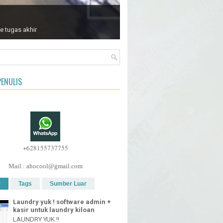
e tugas akhir
ENULIS
+628155737755
Mail : ahocool@gmail.com
r
Tags
Sumber Luar
Laundry yuk ! software admin +
kasir untuk laundry kiloan
LAUNDRY YUK !!