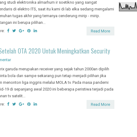
ang studi elektronika almarhum ir soetikno yang sangat
endaris di elektro ITS, saat itu kami di lab elka sedang mengalami
enuhan tugas akhir yang temanya cenderung mirip - mirip.
tangan ini berupa pilihan...
re:
Read More
Setelah OTA 2020 Untuk Meningkatkan Security
mentar
rix garuda merupakan receiver yang sejak tahun 2000an dipilih
inta bola dan sampe sekarang pun tetap menjadi pilihan jika
in menonton liga inggris melalui MOLA tv. Pada masa pandemi
id-19 di sepanjang awal 2020 ini beberapa peristiwa terjadi pada
nan tv satelit...
re:
Read More