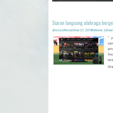
Artificial Intelligence - Pengenal
Siaran langsung olahraga berge
ahocool
November 27, 2018
televisi
,
tulisa
"..
uan
ama
fre
ters
Sha