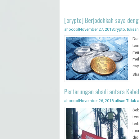
[crypto] Berjodohkah saya deng
ahocool
November 27, 2018
crypto
,
tulisan
Dun
tem
men
mel
cap
Sha
Pertarungan abadi antara Kabel
ahocool
November 26, 2018
tulisan
Tidak 
Seb
ter
ter
men
did