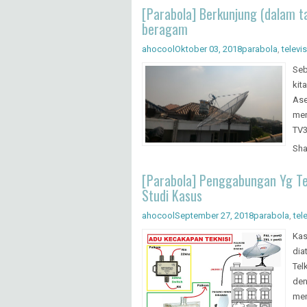
[Parabola] Berkunjung (dalam t
beragam
ahocool
Oktober 03, 2018
parabola
,
televis
Seb
kit
Ase
men
TV3
Sha
[Parabola] Penggabungan Yg Te
Studi Kasus
ahocool
September 27, 2018
parabola
,
tele
Kas
dia
Tel
den
mem