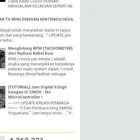
Lebih Keren Loooo PERNAH
MENGALAMI KEJADIAN SEPERTI INI
R TV MINI DENGAN NINTENDO/SEGA
h illegal untuk menyiarkan siaran tv tanpa
in dari yang berwenang ..." UPDATE juni
 terba...
Menghitung RPM (TACHOMETER)
dari Radiasi Kabel busi
RPM ( round per minute ) adalah
angka yang menunjukkan banyaknya
putaran suatu system dalam 1 menit.
Biasanya dimanfaatkan sebagai
[TUTORIAL] Jam Digital 6 Digit
Dengan IC CMOS - No
MicroController !
----=== UPDATE KREASI PEMBACA
===--- *) Dari Pembaca blog SMKN2
Yogyakarta " Jam tanpa micro ...." it...
W