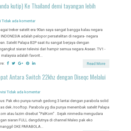
anda kutip) Ke Thailand demi tayangan lebih
i
Tidak ada komentar
agai treker satelit era 90an saya sangat bangga kalau negara
a INDONESIA adalah pelopor persatelitan di negara- negara
an. Satelit Palapa B2P saat itu sangat berjaya dengan
gangkut siaran televisi dari hampir semua negara Asean. TV1 -
 malaysia adalah favorit...
re:
Read More
pat Antara Switch 22khz dengan Diseqc Melalui
visi
Tidak ada komentar
us: Pak eko punya rumah gedong 3 lantai dengan parabola solid
tas dek /rooftop. Parabola yg dia punya menembak satelit Palapa
kom atau lazim disebut "PalKom" . Sejak ninmedia mengudara
gan siaran FULL dangdutnya di channel Maleo pak eko
anggil OKE PARABOLA...