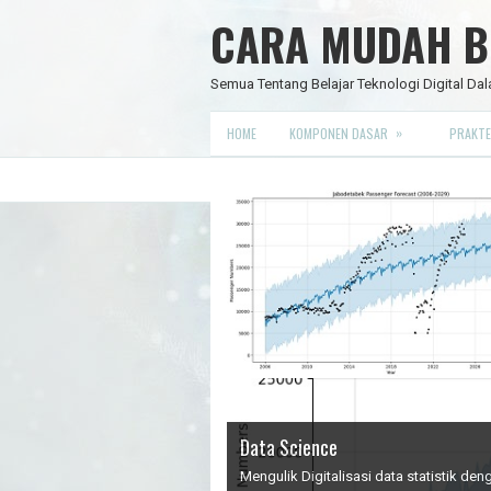
CARA MUDAH BE
Semua Tentang Belajar Teknologi Digital Dal
»
HOME
KOMPONEN DASAR
PRAKTE
Data Science
IC Timer 555 yang Multifungsi
JAM DIGITAL 6 DIGIT TANPA MIC
Node Red - Kontrol Industri 4.0
Mengulik Digitalisasi data statistik d