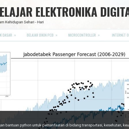
LAJAR ELEKTRONIKA DIGIT
am Kehidupan Sehari - Hari
»
»
»
K DASAR
BELAJAR BIKIN PCB
MICROCONTROLLER
INTERNET O
RO FULL CMOS
engan bantuan python untuk pemanfaatan di bidang transportasi, kesehatan, k