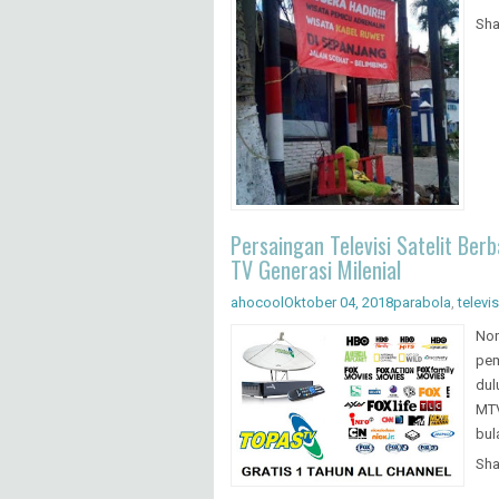
Sha
Persaingan Televisi Satelit Be
TV Generasi Milenial
ahocool
Oktober 04, 2018
parabola
,
televis
Non
pem
dul
MTV
bul
Sha