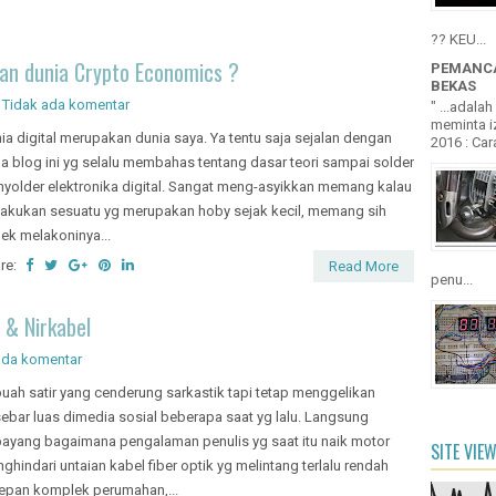
?? KEU...
an dunia Crypto Economics ?
PEMANCA
BEKAS
Tidak ada komentar
" ...adala
meminta iz
ia digital merupakan dunia saya. Ya tentu saja sejalan dengan
2016 : Cara
a blog ini yg selalu membahas tentang dasar teori sampai solder
yolder elektronika digital. Sangat meng-asyikkan memang kalau
akukan sesuatu yg merupakan hoby sejak kecil, memang sih
ek melakoninya...
re:
Read More
penu...
 & Nirkabel
ada komentar
uah satir yang cenderung sarkastik tapi tetap menggelikan
sebar luas dimedia sosial beberapa saat yg lalu. Langsung
bayang bagaimana pengalaman penulis yg saat itu naik motor
SITE VIE
ghindari untaian kabel fiber optik yg melintang terlalu rendah
epan komplek perumahan,...