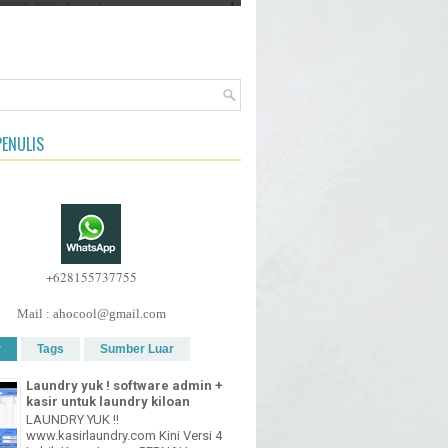
ENULIS
+628155737755
Mail : ahocool@gmail.com
r
Tags
Sumber Luar
Laundry yuk ! software admin +
kasir untuk laundry kiloan
LAUNDRY YUK !!
www.kasirlaundry.com Kini Versi 4