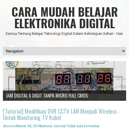
CARA MUDAH BELAJAR
ELEKTRONIKA DIGITAL
Semua Tentang Belajar Teknologi Digital Dalam Kehidupan Sehari - Hari
Data Science
IC Timer 555 yang Multifungsi
JAM DIGITAL 6 DIGIT TANPA MICRO FULL CMOS
Node Red - Kontrol Industri 4.0
Artificial Intelligence - Pengenalan Object
[Tutorial] Modifikasi DVR CCTV LAN Menjadi Wireless -
Untuk Monitoring TV Kabel
ahocool
Maret 28, 2018
televisi
,
tutorial
Tidak ada komentar