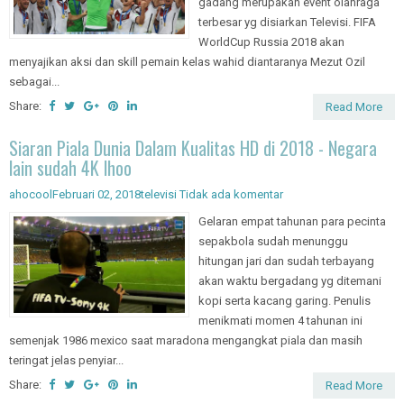
gadang merupakan event olahraga
terbesar yg disiarkan Televisi. FIFA
WorldCup Russia 2018 akan
menyajikan aksi dan skill pemain kelas wahid diantaranya Mezut Ozil
sebagai...
Share:
Read More
Siaran Piala Dunia Dalam Kualitas HD di 2018 - Negara
lain sudah 4K lhoo
ahocool
Februari 02, 2018
televisi
Tidak ada komentar
Gelaran empat tahunan para pecinta
sepakbola sudah menunggu
hitungan jari dan sudah terbayang
akan waktu bergadang yg ditemani
kopi serta kacang garing. Penulis
menikmati momen 4 tahunan ini
semenjak 1986 mexico saat maradona mengangkat piala dan masih
teringat jelas penyiar...
Share:
Read More