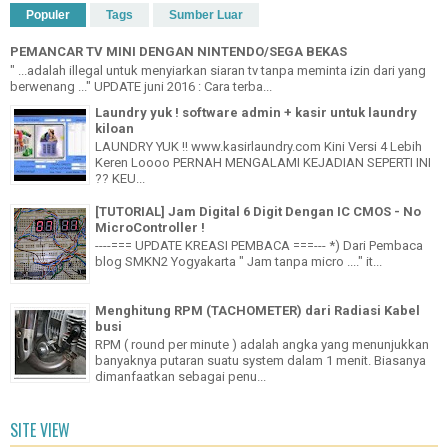
Populer
Tags
Sumber Luar
PEMANCAR TV MINI DENGAN NINTENDO/SEGA BEKAS
" ...adalah illegal untuk menyiarkan siaran tv tanpa meminta izin dari yang
berwenang ..." UPDATE juni 2016 : Cara terba...
Laundry yuk ! software admin + kasir untuk laundry
kiloan
LAUNDRY YUK !! www.kasirlaundry.com Kini Versi 4 Lebih
Keren Loooo PERNAH MENGALAMI KEJADIAN SEPERTI INI
?? KEU...
[TUTORIAL] Jam Digital 6 Digit Dengan IC CMOS - No
MicroController !
----=== UPDATE KREASI PEMBACA ===--- *) Dari Pembaca
blog SMKN2 Yogyakarta " Jam tanpa micro ...." it...
Menghitung RPM (TACHOMETER) dari Radiasi Kabel
busi
RPM ( round per minute ) adalah angka yang menunjukkan
banyaknya putaran suatu system dalam 1 menit. Biasanya
dimanfaatkan sebagai penu...
SITE VIEW