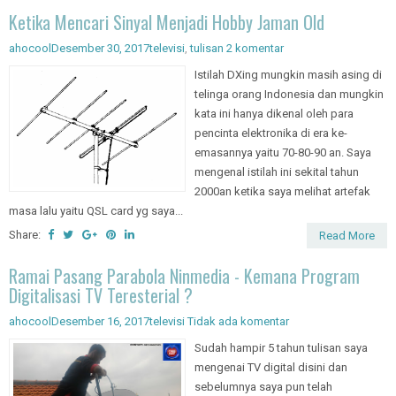
Ketika Mencari Sinyal Menjadi Hobby Jaman Old
ahocool
Desember 30, 2017
televisi
,
tulisan
2 komentar
Istilah DXing mungkin masih asing di
telinga orang Indonesia dan mungkin
kata ini hanya dikenal oleh para
pencinta elektronika di era ke-
emasannya yaitu 70-80-90 an. Saya
mengenal istilah ini sekital tahun
2000an ketika saya melihat artefak
masa lalu yaitu QSL card yg saya...
Share:
Read More
Ramai Pasang Parabola Ninmedia - Kemana Program
Digitalisasi TV Teresterial ?
ahocool
Desember 16, 2017
televisi
Tidak ada komentar
Sudah hampir 5 tahun tulisan saya
mengenai TV digital disini dan
sebelumnya saya pun telah