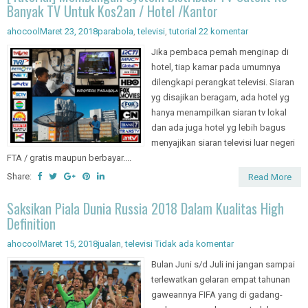
Banyak TV Untuk Kos2an / Hotel /Kantor
ahocool
Maret 23, 2018
parabola
,
televisi
,
tutorial
22 komentar
Jika pembaca pernah menginap di
hotel, tiap kamar pada umumnya
dilengkapi perangkat televisi. Siaran
yg disajikan beragam, ada hotel yg
hanya menampilkan siaran tv lokal
dan ada juga hotel yg lebih bagus
menyajikan siaran televisi luar negeri
FTA / gratis maupun berbayar....
Share:
Read More
Saksikan Piala Dunia Russia 2018 Dalam Kualitas High
Definition
ahocool
Maret 15, 2018
jualan
,
televisi
Tidak ada komentar
Bulan Juni s/d Juli ini jangan sampai
terlewatkan gelaran empat tahunan
gaweannya FIFA yang di gadang-