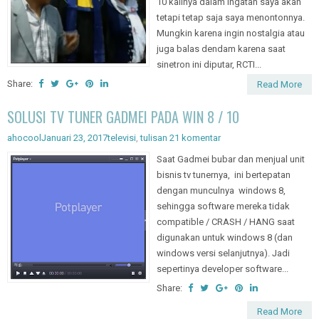
10 kalinya dalam ingatan saya akan
tetapi tetap saja saya menontonnya.
Mungkin karena ingin nostalgia atau
juga balas dendam karena saat
sinetron ini diputar, RCTI...
Share:
Read More
SOLUSI TV TUNER GADMEI PADA WIN 8 / 10
ahocool
Januari 23, 2017
televisi
,
tulisan
21 komentar
Saat Gadmei bubar dan menjual unit
bisnis tv tunernya, ini bertepatan
dengan munculnya windows 8,
sehingga software mereka tidak
compatible / CRASH / HANG saat
digunakan untuk windows 8 (dan
windows versi selanjutnya). Jadi
sepertinya developer software...
Share:
Read More