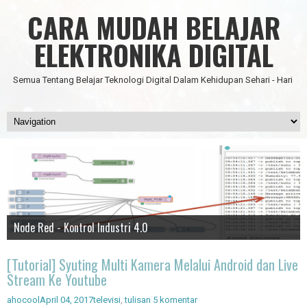
CARA MUDAH BELAJAR
ELEKTRONIKA DIGITAL
Semua Tentang Belajar Teknologi Digital Dalam Kehidupan Sehari - Hari
Data Science
IC Timer 555 yang Multifungsi
JAM DIGITAL 6 DIGIT TANPA MICRO FULL CMOS
Node Red - Kontrol Industri 4.0
Artificial Intelligence - Pengenalan Object
[Tutorial] Syuting Multi Kamera Melalui Android dan Live
Stream Ke Youtube
ahocool
April 04, 2017
televisi
,
tulisan
5 komentar