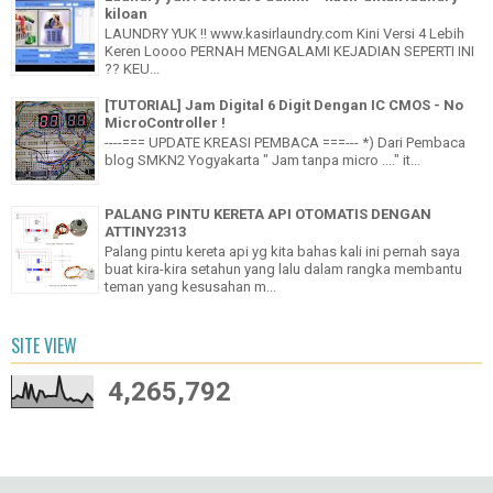
kiloan
LAUNDRY YUK !! www.kasirlaundry.com Kini Versi 4 Lebih
Keren Loooo PERNAH MENGALAMI KEJADIAN SEPERTI INI
?? KEU...
[TUTORIAL] Jam Digital 6 Digit Dengan IC CMOS - No
MicroController !
----=== UPDATE KREASI PEMBACA ===--- *) Dari Pembaca
blog SMKN2 Yogyakarta " Jam tanpa micro ...." it...
PALANG PINTU KERETA API OTOMATIS DENGAN
ATTINY2313
Palang pintu kereta api yg kita bahas kali ini pernah saya
buat kira-kira setahun yang lalu dalam rangka membantu
teman yang kesusahan m...
SITE VIEW
4,265,792