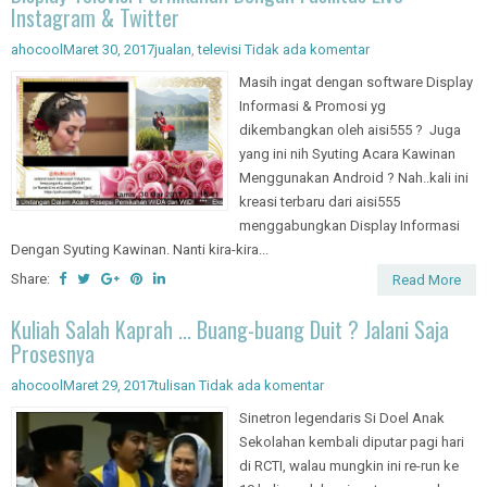
Instagram & Twitter
ahocool
Maret 30, 2017
jualan
,
televisi
Tidak ada komentar
Masih ingat dengan software Display
Informasi & Promosi yg
dikembangkan oleh aisi555 ? Juga
yang ini nih Syuting Acara Kawinan
Menggunakan Android ? Nah..kali ini
kreasi terbaru dari aisi555
menggabungkan Display Informasi
Dengan Syuting Kawinan. Nanti kira-kira...
Share:
Read More
Kuliah Salah Kaprah ... Buang-buang Duit ? Jalani Saja
Prosesnya
ahocool
Maret 29, 2017
tulisan
Tidak ada komentar
Sinetron legendaris Si Doel Anak
Sekolahan kembali diputar pagi hari
di RCTI, walau mungkin ini re-run ke