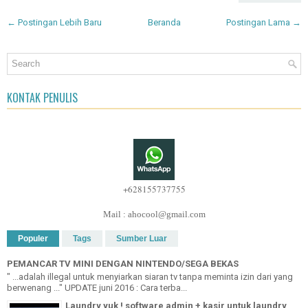
← Postingan Lebih Baru
Beranda
Postingan Lama →
KONTAK PENULIS
+628155737755
Mail : ahocool@gmail.com
Populer
Tags
Sumber Luar
PEMANCAR TV MINI DENGAN NINTENDO/SEGA BEKAS
" ...adalah illegal untuk menyiarkan siaran tv tanpa meminta izin dari yang
berwenang ..." UPDATE juni 2016 : Cara terba...
Laundry yuk ! software admin + kasir untuk laundry