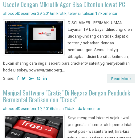
Useetv Dengan Mikrotik Agar Bisa Ditonton lewat PC
ahocool
Desember 29, 2016
mikrotik
,
televisi
,
tulisan
17 komentar
DISCLAIMER - PERMAKLUMAN :
Layanan TV berbayar dilindungi oleh
undang-undang dan tidak dapat di
tonton / sebarkan dengan
sembarangan. Semua hal yg
dibagikan disini bersifat keilmuan,
bukan sharing cara ilegal seperti para cracker tv satelit yg menyebarkan
kode Bisskey/powervu/tandberg...
Share:
Read More
Menjual Software "Gratis" Di Negara Dengan Penduduk
Bermental Gratisan dan "Crack"
ahocool
Desember 19, 2016
tulisan
Tidak ada komentar
Saya mengenal internet sejak awal
pengenalan internet oleh pemerintah
lewat pos - wasantara net, kira-kira