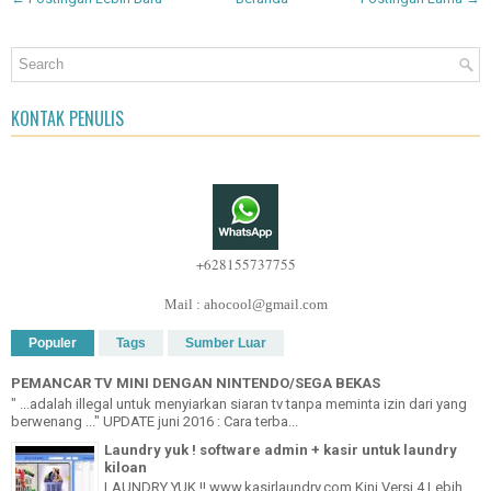
KONTAK PENULIS
+628155737755
Mail : ahocool@gmail.com
Populer
Tags
Sumber Luar
PEMANCAR TV MINI DENGAN NINTENDO/SEGA BEKAS
" ...adalah illegal untuk menyiarkan siaran tv tanpa meminta izin dari yang
berwenang ..." UPDATE juni 2016 : Cara terba...
Laundry yuk ! software admin + kasir untuk laundry
kiloan
LAUNDRY YUK !! www.kasirlaundry.com Kini Versi 4 Lebih