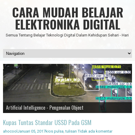
CARA MUDAH BELAJAR
ELEKTRONIKA DIGITAL
Semua Tentang Belajar Teknologi Digital Dalam Kehidupan Sehari - Hari
Data Science
IC Timer 555 yang Multifungsi
JAM DIGITAL 6 DIGIT TANPA MICRO FULL CMOS
Node Red - Kontrol Industri 4.0
Artificial Intelligence - Pengenalan Object
Kupas Tuntas Standar USSD Pada GSM
ahocool
Januari 05, 2017
kios pulsa
,
tulisan
Tidak ada komentar