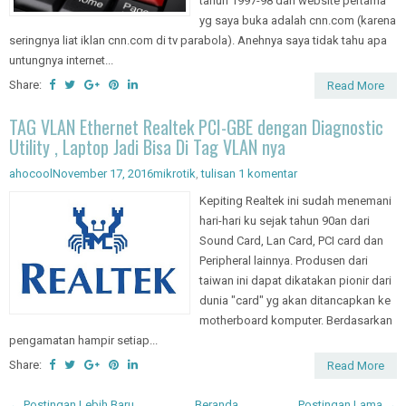
tahun 1997-98 dan website pertama
yg saya buka adalah cnn.com (karena
seringnya liat iklan cnn.com di tv parabola). Anehnya saya tidak tahu apa
untungnya internet...
Share:
Read More
TAG VLAN Ethernet Realtek PCI-GBE dengan Diagnostic
Utility , Laptop Jadi Bisa Di Tag VLAN nya
ahocool
November 17, 2016
mikrotik
,
tulisan
1 komentar
Kepiting Realtek ini sudah menemani
hari-hari ku sejak tahun 90an dari
Sound Card, Lan Card, PCI card dan
Peripheral lainnya. Produsen dari
taiwan ini dapat dikatakan pionir dari
dunia "card" yg akan ditancapkan ke
motherboard komputer. Berdasarkan
pengamatan hampir setiap...
Share:
Read More
← Postingan Lebih Baru
Beranda
Postingan Lama →