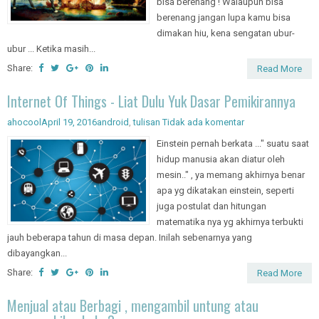
bisa berenang ! Walaupun bisa
berenang jangan lupa kamu bisa
dimakan hiu, kena sengatan ubur-
ubur ... Ketika masih...
Share:
Read More
Internet Of Things - Liat Dulu Yuk Dasar Pemikirannya
ahocool
April 19, 2016
android
,
tulisan
Tidak ada komentar
Einstein pernah berkata ..." suatu saat
hidup manusia akan diatur oleh
mesin.." , ya memang akhirnya benar
apa yg dikatakan einstein, seperti
juga postulat dan hitungan
matematika nya yg akhirnya terbukti
jauh beberapa tahun di masa depan. Inilah sebenarnya yang
dibayangkan...
Share:
Read More
Menjual atau Berbagi , mengambil untung atau