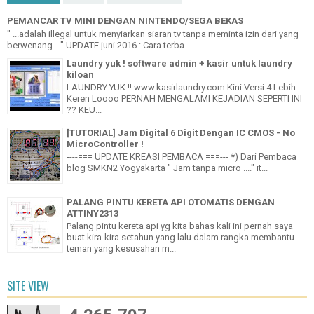
PEMANCAR TV MINI DENGAN NINTENDO/SEGA BEKAS
" ...adalah illegal untuk menyiarkan siaran tv tanpa meminta izin dari yang
berwenang ..." UPDATE juni 2016 : Cara terba...
Laundry yuk ! software admin + kasir untuk laundry
kiloan
LAUNDRY YUK !! www.kasirlaundry.com Kini Versi 4 Lebih
Keren Loooo PERNAH MENGALAMI KEJADIAN SEPERTI INI
?? KEU...
[TUTORIAL] Jam Digital 6 Digit Dengan IC CMOS - No
MicroController !
----=== UPDATE KREASI PEMBACA ===--- *) Dari Pembaca
blog SMKN2 Yogyakarta " Jam tanpa micro ...." it...
PALANG PINTU KERETA API OTOMATIS DENGAN
ATTINY2313
Palang pintu kereta api yg kita bahas kali ini pernah saya
buat kira-kira setahun yang lalu dalam rangka membantu
teman yang kesusahan m...
SITE VIEW