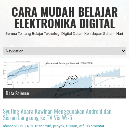
CARA MUDAH BELAJAR
ELEKTRONIKA DIGITAL
Semua Tentang Belajar Teknologi Digital Dalam Kehidupan Sehari - Hari
Data Science
IC Timer 555 yang Multifungsi
JAM DIGITAL 6 DIGIT TANPA MICRO FULL CMOS
Node Red - Kontrol Industri 4.0
Artificial Intelligence - Pengenalan Object
Syuting Acara Kawinan Menggunakan Android dan
Siaran Langsung ke TV Via Wi-fi
ahocool
Juni 14, 2016
android
,
proyek
,
tulisan
,
wifi
8 komentar