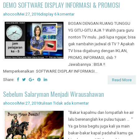
DEMO SOFTWARE DISPLAY INFORMASI & PROMOSI
ahocool
Mei 27, 2016
display
6 komentar
BOSAN DENGAN RUANG TUNGGU
YG GITU-GITU AJA ? Wahh para guru
nonton TV mulu ..jadi lupa ngajar, bisa
gak nambahin jadwal di TV ? Apakah
TV bisa digabung dengan IKLAN,
PROMO, INFORMASI, dsb ?
Jawabannya : BISA !!
Memperkenalkan SOFTWARE DISPLAY INFORMASI...
Share:
Read More
Sebelum Salaryman Menjadi Wirausahawan
ahocool
Mei 27, 2016
tulisan
Tidak ada komentar
"Bakar kapalmu dan lompatlah ke air
lalu berenanglah ke pulau tujuan ... "
Ya ga bisa begitu juga kali ya main
bakar-bakar kapal padahal kamu ga