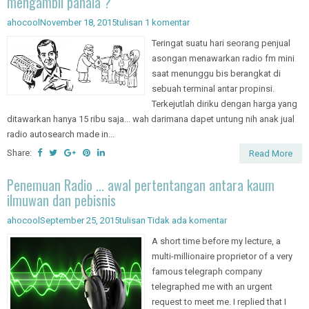
mengambil pahala ?
ahocool
November 18, 2015
tulisan
1 komentar
Teringat suatu hari seorang penjual
asongan menawarkan radio fm mini
saat menunggu bis berangkat di
sebuah terminal antar propinsi.
Terkejutlah diriku dengan harga yang
ditawarkan hanya 15 ribu saja... wah darimana dapet untung nih anak jual
radio autosearch made in...
Share:
Read More
Penemuan Radio ... awal pertentangan antara kaum
ilmuwan dan pebisnis
ahocool
September 25, 2015
tulisan
Tidak ada komentar
A short time before my lecture, a
multi-millionaire proprietor of a very
famous telegraph company
telegraphed me with an urgent
request to meet me. I replied that I