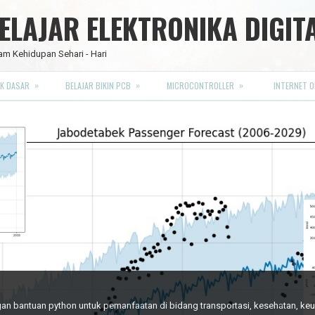
LAJAR ELEKTRONIKA DIGIT
am Kehidupan Sehari - Hari
»
»
»
K DASAR
BELAJAR BIKIN PCB
MICROCONTROLLER
INTERNET O
RO FULL CMOS
engan bantuan python untuk pemanfaatan di bidang transportasi, kesehatan, k