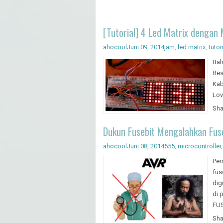
[Tutorial] 4 Led Matrix denga
ahocool
Juni 09, 2014
jam
,
led matrix
,
tutor
Bah
Res
Kab
Lov
Sha
Dukun Fusebit Mengalahkan Fuse
ahocool
Juni 08, 2014
555
,
microcontroller
Per
fus
dig
di 
FU
Sha