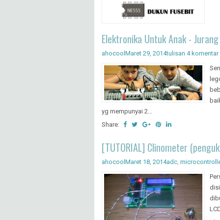
Elektronika Untuk Anak - Juran
ahocool
Maret 29, 2014
tulisan
4 komentar
Sen
leg
beb
bai
yg mempunyai 2...
Share:
[TUTORIAL] Clinometer (pengu
ahocool
Maret 18, 2014
adc
,
microcontroll
Per
dis
dib
LCD