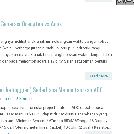
g Generasi Orangtua vs Anak
angnya melihat anak-anak ini meluangkan waktu dengan robot
o (walau berharga jutaan rupiah), si ortu pun jadi terkurangi
annya karena anak-anak bisa menghabiskan waktu dengan lebih
k daripada menonton acara alay di tv. Salah satu teman penulis
Read More
kur ketinggian) Sederhana Memanfaatkan ADC
er
,
tutorial
3 komentar
siapan sebelum memulai project : Tutorial ADC dapat dibaca
ini Dasar menulis ke LCD dapat dilihat disini Bahan-bahan yang
utuhkan : Minimum System / ATmega 8535/ ATmega 16 Display
 16 x 2 Potensiometer linear (nickel) 10K ohm(2 buah) Resistor...