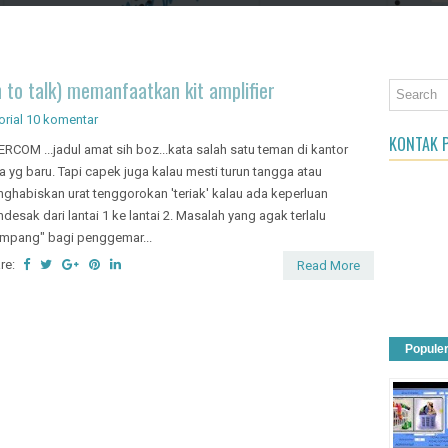
an Object
 to talk) memanfaatkan kit amplifier
orial
10 komentar
KONTAK P
ERCOM ...jadul amat sih boz...kata salah satu teman di kantor
a yg baru. Tapi capek juga kalau mesti turun tangga atau
ghabiskan urat tenggorokan 'teriak' kalau ada keperluan
desak dari lantai 1 ke lantai 2. Masalah yang agak terlalu
mpang" bagi penggemar...
re:
Read More
Popule