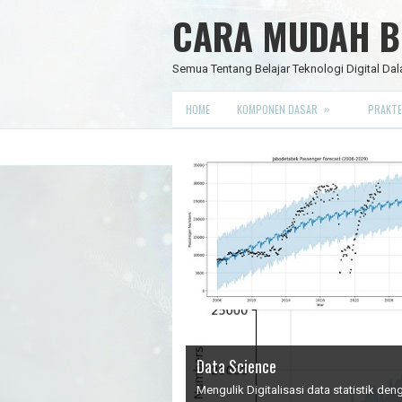
CARA MUDAH BE
Semua Tentang Belajar Teknologi Digital Dal
»
HOME
KOMPONEN DASAR
PRAKTE
Data Science
IC Timer 555 yang Multifungsi
JAM DIGITAL 6 DIGIT TANPA MIC
Node Red - Kontrol Industri 4.0
Mengulik Digitalisasi data statistik d