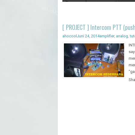
Artificial Intelligence - Pengenal
[ PROJECT ] Intercom PTT (push
ahocool
Juni 24, 2014
amplifier
,
analog
,
tut
INT
say
men
men
"ga
Sha