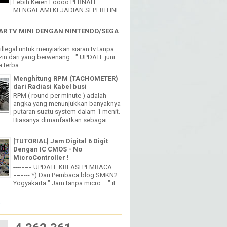
Lebih Keren Loooo PERNAH
MENGALAMI KEJADIAN SEPERTI INI
R TV MINI DENGAN NINTENDO/SEGA
h illegal untuk menyiarkan siaran tv tanpa
in dari yang berwenang ..." UPDATE juni
 terba...
Menghitung RPM (TACHOMETER)
dari Radiasi Kabel busi
RPM ( round per minute ) adalah
angka yang menunjukkan banyaknya
putaran suatu system dalam 1 menit.
Biasanya dimanfaatkan sebagai
[TUTORIAL] Jam Digital 6 Digit
Dengan IC CMOS - No
MicroController !
----=== UPDATE KREASI PEMBACA
===--- *) Dari Pembaca blog SMKN2
Yogyakarta " Jam tanpa micro ...." it...
W