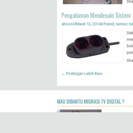
Sha
Pengalaman Mendesain Sistem 
ahocool
Maret 12, 2014
infrared
,
sensor
,
tu
Sek
men
bid
pun
Sha
← Postingan Lebih Baru
MAU DIBANTU MIGRASI TV DIGITAL ?