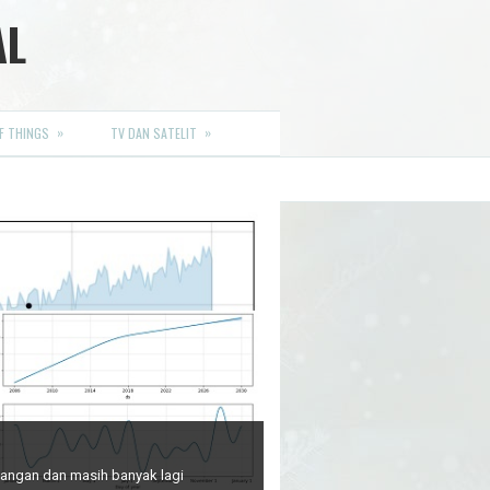
AL
»
»
F THINGS
TV DAN SATELIT
euangan dan masih banyak lagi