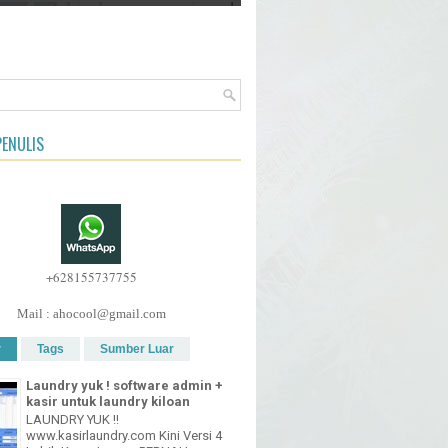
ENULIS
+628155737755
Mail : ahocool@gmail.com
r
Tags
Sumber Luar
Laundry yuk ! software admin +
kasir untuk laundry kiloan
LAUNDRY YUK !!
www.kasirlaundry.com Kini Versi 4