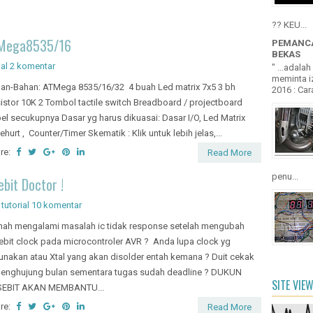
?? KEU...
n Mega8535/16
PEMANCA
BEKAS
ial
2 komentar
" ...adala
meminta iz
an-Bahan: ATMega 8535/16/32 4 buah Led matrix 7x5 3 bh
2016 : Cara
istor 10K 2 Tombol tactile switch Breadboard / projectboard
el secukupnya Dasar yg harus dikuasai: Dasar I/O, Led Matrix
ehurt , Counter/Timer Skematik : Klik untuk lebih jelas,...
re:
Read More
penu...
bit Doctor !
,
tutorial
10 komentar
nah mengalami masalah ic tidak response setelah mengubah
ebit clock pada microcontroler AVR ? Anda lupa clock yg
unakan atau Xtal yang akan disolder entah kemana ? Duit cekak
penghujung bulan sementara tugas sudah deadline ? DUKUN
SITE VIE
SEBIT AKAN MEMBANTU...
re:
Read More