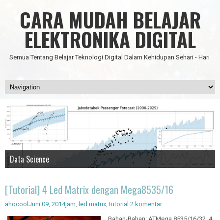
CARA MUDAH BELAJAR
ELEKTRONIKA DIGITAL
Semua Tentang Belajar Teknologi Digital Dalam Kehidupan Sehari - Hari
Data Science
IC Timer 555 yang Multifungsi
JAM DIGITAL 6 DIGIT TANPA MICRO FULL CMOS
Node Red - Kontrol Industri 4.0
Artificial Intelligence - Pengenalan Object
[Tutorial] 4 Led Matrix dengan Mega8535/16
ahocool
Juni 09, 2014
jam
,
led matrix
,
tutorial
2 komentar
Bahan-Bahan: ATMega 8535/16/32 4