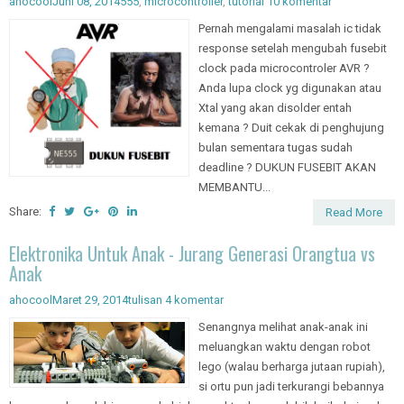
ahocool
Juni 08, 2014
555
,
microcontroller
,
tutorial
10 komentar
Pernah mengalami masalah ic tidak
response setelah mengubah fusebit
clock pada microcontroler AVR ?
Anda lupa clock yg digunakan atau
Xtal yang akan disolder entah
kemana ? Duit cekak di penghujung
bulan sementara tugas sudah
deadline ? DUKUN FUSEBIT AKAN
MEMBANTU...
Share:
Read More
Elektronika Untuk Anak - Jurang Generasi Orangtua vs
Anak
ahocool
Maret 29, 2014
tulisan
4 komentar
Senangnya melihat anak-anak ini
meluangkan waktu dengan robot
lego (walau berharga jutaan rupiah),
si ortu pun jadi terkurangi bebannya