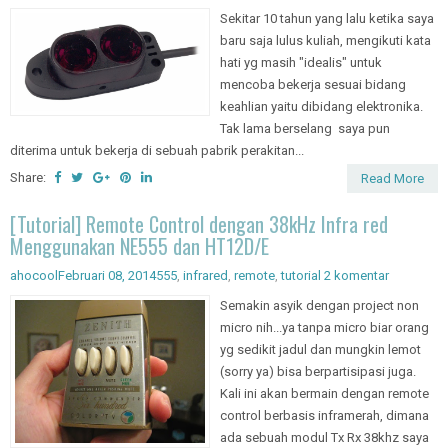
Sekitar 10 tahun yang lalu ketika saya
baru saja lulus kuliah, mengikuti kata
hati yg masih "idealis" untuk
mencoba bekerja sesuai bidang
keahlian yaitu dibidang elektronika.
Tak lama berselang saya pun
diterima untuk bekerja di sebuah pabrik perakitan...
Share:
Read More
[Tutorial] Remote Control dengan 38kHz Infra red
Menggunakan NE555 dan HT12D/E
ahocool
Februari 08, 2014
555
,
infrared
,
remote
,
tutorial
2 komentar
Semakin asyik dengan project non
micro nih...ya tanpa micro biar orang
yg sedikit jadul dan mungkin lemot
(sorry ya) bisa berpartisipasi juga.
Kali ini akan bermain dengan remote
control berbasis inframerah, dimana
ada sebuah modul Tx Rx 38khz saya