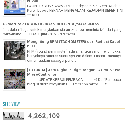
kiloan
LAUNDRY YUK !! www.kasirlaundry.com Kini Versi 4 Lebih
Keren Loooo PERNAH MENGALAMI KEJADIAN SEPERTI INI
?? KEU...
PEMANCAR TV MINI DENGAN NINTENDO/SEGA BEKAS
" ...adalah illegal untuk menyiarkan siaran tv tanpa meminta izin dari yang
berwenang ..." UPDATE juni 2016 : Cara terba...
Menghitung RPM (TACHOMETER) dari Radiasi Kabel
busi
RPM ( round per minute ) adalah angka yang menunjukkan
banyaknya putaran suatu system dalam 1 menit. Biasanya
dimanfaatkan sebagai penu...
[TUTORIAL] Jam Digital 6 Digit Dengan IC CMOS - No
MicroController !
----=== UPDATE KREASI PEMBACA ===--- *) Dari Pembaca
blog SMKN2 Yogyakarta " Jam tanpa micro ...." it...
SITE VIEW
4,262,109