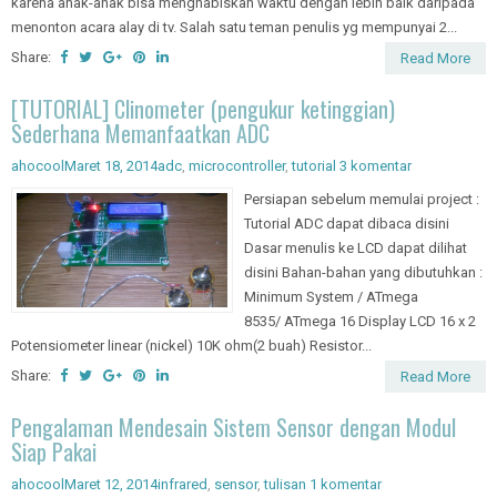
karena anak-anak bisa menghabiskan waktu dengan lebih baik daripada
menonton acara alay di tv. Salah satu teman penulis yg mempunyai 2...
Share:
Read More
[TUTORIAL] Clinometer (pengukur ketinggian)
Sederhana Memanfaatkan ADC
ahocool
Maret 18, 2014
adc
,
microcontroller
,
tutorial
3 komentar
Persiapan sebelum memulai project :
Tutorial ADC dapat dibaca disini
Dasar menulis ke LCD dapat dilihat
disini Bahan-bahan yang dibutuhkan :
Minimum System / ATmega
8535/ ATmega 16 Display LCD 16 x 2
Potensiometer linear (nickel) 10K ohm(2 buah) Resistor...
Share:
Read More
Pengalaman Mendesain Sistem Sensor dengan Modul
Siap Pakai
ahocool
Maret 12, 2014
infrared
,
sensor
,
tulisan
1 komentar