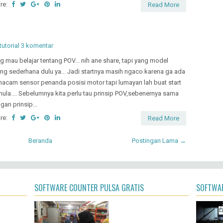
tutorial
3 komentar
g mau belajar tentang POV... nih ane share, tapi yang model
ing sederhana dulu ya... Jadi startnya masih ngaco karena ga ada
acam sensor penanda posisi motor tapi lumayan lah buat start
ula.... Sebelumnya kita perlu tau prinsip POV,sebenernya sama
gan prinsip...
re:
Read More
Beranda
Postingan Lama →
SOFTWARE COUNTER PULSA GRATIS
SOFTWAR