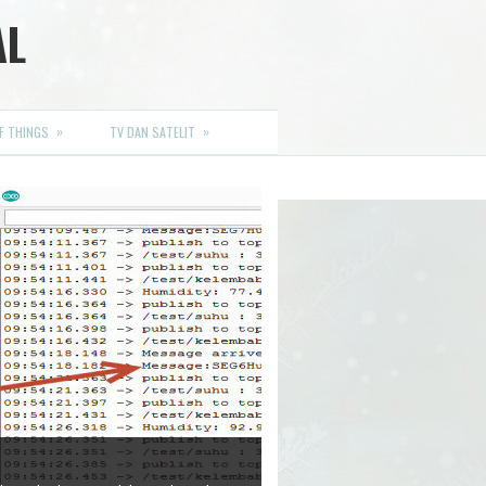
AL
»
»
F THINGS
TV DAN SATELIT
or. Komponen ini digunakan secara luas,