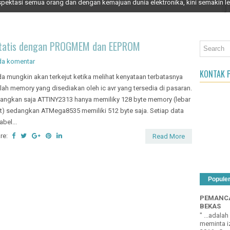
rga rendah dan stabilitas yang baik
pektasi semua orang dan dengan kemajuan dunia elektronika, kini semakin le
an Object
Statis dengan PROGMEM dan EEPROM
da komentar
KONTAK P
a mungkin akan terkejut ketika melihat kenyataan terbatasnya
lah memory yang disediakan oleh ic avr yang tersedia di pasaran.
angkan saja ATTINY2313 hanya memiliky 128 byte memory (lebar
it) sedangkan ATMega8535 memiliki 512 byte saja. Setiap data
abel...
re:
Read More
Popule
PEMANCA
BEKAS
" ...adala
meminta iz
2016 : Cara