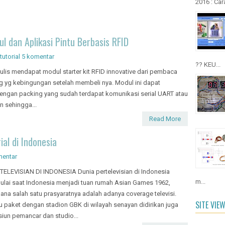
ul dan Aplikasi Pintu Berbasis RFID
tutorial
5 komentar
?? KEU...
ulis mendapat modul starter kit RFID innovative dari pembaca
g yg kebingungan setelah membeli nya. Modul ini dapat
 dengan packing yang sudah terdapat komunikasi serial UART atau
 sehingga...
Read More
ial di Indonesia
mentar
TELEVISIAN DI INDONESIA Dunia pertelevisian di Indonesia
m...
ulai saat Indonesia menjadi tuan rumah Asian Games 1962,
ana salah satu prasyaratnya adalah adanya coverage televisi.
SITE VIE
u paket dengan stadion GBK di wilayah senayan didirikan juga
siun pemancar dan studio...
re:
Read More