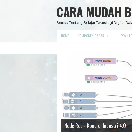
CARA MUDAH BE
Semua Tentang Belajar Teknologi Digital Dal
»
HOME
KOMPONEN DASAR
PRAKTE
Data Science
IC Timer 555 yang Multifungsi
JAM DIGITAL 6 DIGIT TANPA MIC
Node Red - Kontrol Industri 4.0
IC timer 555 adalah sirkuit terpadu (ch