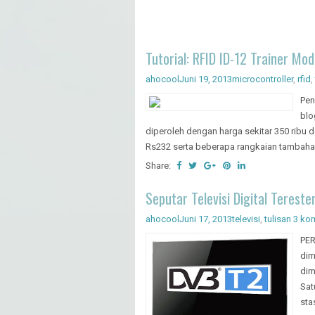
Tutorial: RFID ID-12 Trainer Mod
ahocool
Juni 19, 2013
microcontroller
,
rfid
,
Pen
blo
diperoleh dengan harga sekitar 350 ribu
Rs232 serta beberapa rangkaian tambahan
Share:
Seputar Televisi Digital Terester
ahocool
Juni 17, 2013
televisi
,
tulisan
3 ko
PER
dim
dim
Sat
sta
Sha