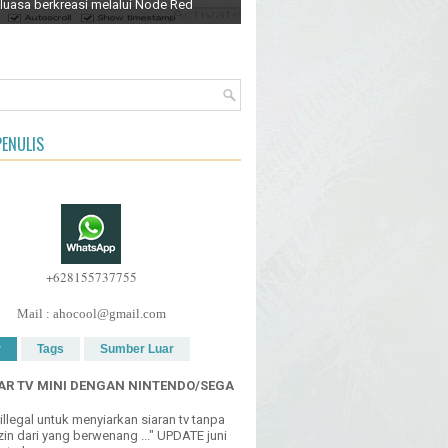
luasa berkreasi melalui Node Red
ENULIS
+628155737755
Mail : ahocool@gmail.com
r
Tags
Sumber Luar
R TV MINI DENGAN NINTENDO/SEGA
h illegal untuk menyiarkan siaran tv tanpa
in dari yang berwenang ..." UPDATE juni
 terba...
Laundry yuk ! software admin +