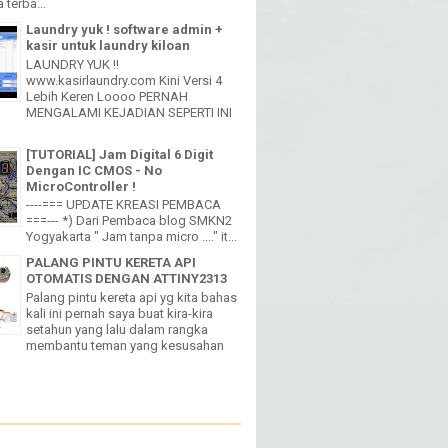
kasir untuk laundry kiloan
LAUNDRY YUK !!
www.kasirlaundry.com Kini Versi 4
Lebih Keren Loooo PERNAH
MENGALAMI KEJADIAN SEPERTI INI
[TUTORIAL] Jam Digital 6 Digit
Dengan IC CMOS - No
MicroController !
----=== UPDATE KREASI PEMBACA
===--- *) Dari Pembaca blog SMKN2
Yogyakarta " Jam tanpa micro ...." it...
PALANG PINTU KERETA API
OTOMATIS DENGAN ATTINY2313
Palang pintu kereta api yg kita bahas
kali ini pernah saya buat kira-kira
setahun yang lalu dalam rangka
membantu teman yang kesusahan
W