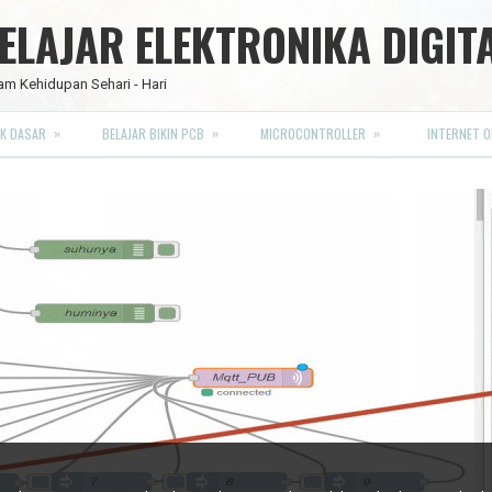
LAJAR ELEKTRONIKA DIGIT
am Kehidupan Sehari - Hari
»
»
»
K DASAR
BELAJAR BIKIN PCB
MICROCONTROLLER
INTERNET O
RO FULL CMOS
ip) yang digunakan dalam berbagai pembangkit timer, pulsa dan aplikasi osilat