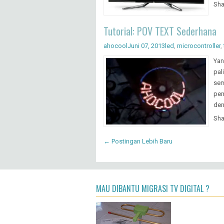
Tutorial: POV TEXT Sederhana
ahocool
Juni 07, 2013
led
,
microcontroller
,
Yan
pal
sem
pem
den
Sha
← Postingan Lebih Baru
MAU DIBANTU MIGRASI TV DIGITAL ?