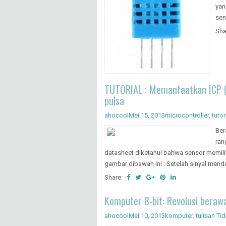
yan
sen
Sha
TUTORIAL : Memanfaatkan ICP (
pulsa
ahocool
Mei 15, 2013
microcontroller
,
tutor
Ber
ran
datasheet diketahui bahwa sensor memiliki
gambar dibawah ini : Setelah sinyal mend
Share:
Komputer 8-bit: Revolusi beraw
ahocool
Mei 10, 2013
komputer
,
tulisan
Ti