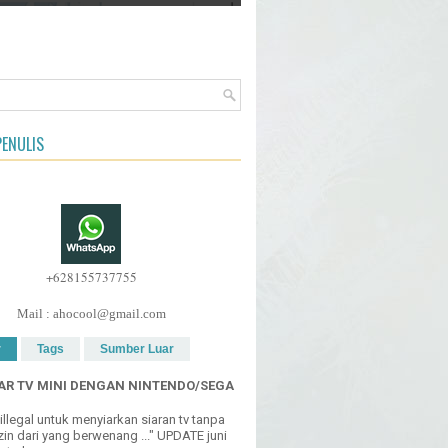
ENULIS
+628155737755
Mail : ahocool@gmail.com
r
Tags
Sumber Luar
R TV MINI DENGAN NINTENDO/SEGA
h illegal untuk menyiarkan siaran tv tanpa
in dari yang berwenang ..." UPDATE juni