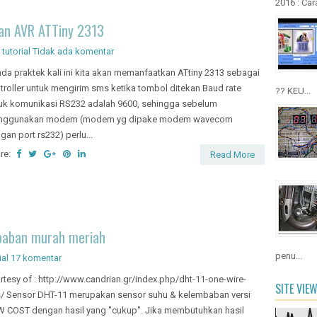
2016 : Cara
an AVR ATTiny 2313
,
tutorial
Tidak ada komentar
a praktek kali ini kita akan memanfaatkan ATtiny 2313 sebagai
troller untuk mengirim sms ketika tombol ditekan Baud rate
?? KEU...
uk komunikasi RS232 adalah 9600, sehingga sebelum
nggunakan modem (modem yg dipake modem wavecom
gan port rs232) perlu...
re:
Read More
baban murah meriah
penu...
ial
17 komentar
rtesy of : http://www.candrian.gr/index.php/dht-11-one-wire-
SITE VIE
/ Sensor DHT-11 merupakan sensor suhu & kelembaban versi
 COST dengan hasil yang "cukup". Jika membutuhkan hasil