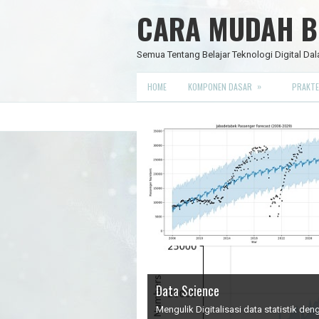
CARA MUDAH BE
Semua Tentang Belajar Teknologi Digital Dal
»
HOME
KOMPONEN DASAR
PRAKTE
Data Science
IC Timer 555 yang Multifungsi
JAM DIGITAL 6 DIGIT TANPA MIC
Node Red - Kontrol Industri 4.0
Mengulik Digitalisasi data statistik d