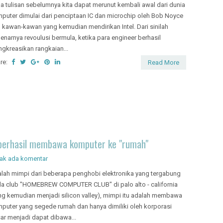
a tulisan sebelumnya kita dapat merunut kembali awal dari dunia
puter dimulai dari penciptaan IC dan microchip oleh Bob Noyce
 kawan-kawan yang kemudian mendirikan Intel. Dari sinilah
enarnya revoulusi bermula, ketika para engineer berhasil
gkreasikan rangkaian...
re:
Read More
g berhasil membawa komputer ke "rumah"
dak ada komentar
lah mimpi dari beberapa penghobi elektronika yang tergabung
a club "HOMEBREW COMPUTER CLUB" di palo alto - california
ng kemudian menjadi silicon valley), mimpi itu adalah membawa
puter yang segede rumah dan hanya dimiliki oleh korporasi
ar menjadi dapat dibawa...