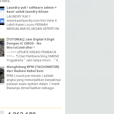
 terba...
Laundry yuk ! software admin +
kasir untuk laundry kiloan
LAUNDRY YUK !!
www.kasirlaundry.com Kini Versi 4
Lebih Keren Loooo PERNAH
MENGALAMI KEJADIAN SEPERTI INI
[TUTORIAL] Jam Digital 6 Digit
Dengan IC CMOS - No
MicroController !
----=== UPDATE KREASI PEMBACA
===--- *) Dari Pembaca blog SMKN2
Yogyakarta " Jam tanpa micro ...." it...
Menghitung RPM (TACHOMETER)
dari Radiasi Kabel busi
RPM ( round per minute ) adalah
angka yang menunjukkan banyaknya
putaran suatu system dalam 1 menit.
Biasanya dimanfaatkan sebagai
W