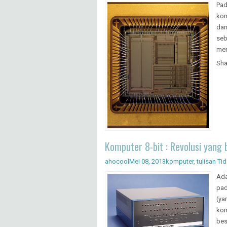
Pad
kom
dan
seb
men
Sha
Komputer 8-bit : Revolusi yan
ahocool
Mei 08, 2013
komputer
,
tulisan
Ti
Ada
pad
(ya
kom
bes