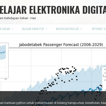
LAJAR ELEKTRONIKA DIGIT
am Kehidupan Sehari - Hari
»
»
»
K DASAR
BELAJAR BIKIN PCB
MICROCONTROLLER
INTERNET O
RO FULL CMOS
engan bantuan python untuk pemanfaatan di bidang transportasi, kesehatan, k