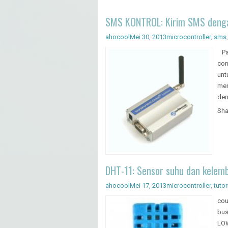
SMS KONTROL: Kirim SMS deng
ahocool
Mei 30, 2013
microcontroller
,
sms
Pad
con
unt
me
den
Sha
DHT-11: Sensor suhu dan kelem
ahocool
Mei 17, 2013
microcontroller
,
tutor
cou
bus
LOW