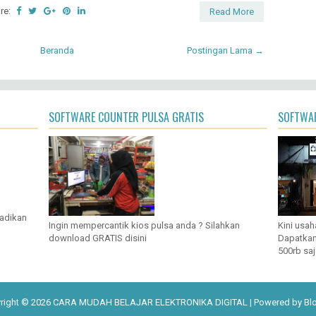
re:
Read More
Beranda
Postingan Lama →
SOFTWARE COUNTER PULSA GRATIS
SOFTWAR
jadikan
Ingin mempercantik kios pulsa anda ? Silahkan
Kini usah
download GRATIS disini
Dapatkan
500rb saj
right ©
2026
CARA MUDAH BELAJAR ELEKTRONIKA DIGITAL
| Powered by
Bl