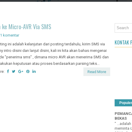
an Object
h ke Micro-AVR Via SMS
1 komentar
KONTAK P
ting ini adalah kelanjutan dari posting terdahulu, kirim SMS via
iny intro disini dan lanjut disini, kali ini kita akan bahas mengenai
e "penerima sms" , dimana micro AVR akan menerima SMS dan
akukan keputusan atau proses berdasarkan parsing teks...
re:
Read More
Popule
PEMANCA
BEKAS
" ...adala
meminta iz