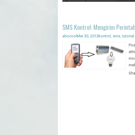
Artificial Intelligence - Pengenal
SMS Kontrol: Mengirim Perinta
ahocool
Mei 30, 2013
kontrol
,
sms
,
tutorial
Pos
att
mod
mel
Sha