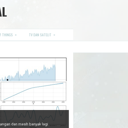
AL
»
»
F THINGS
TV DAN SATELIT
euangan dan masih banyak lagi