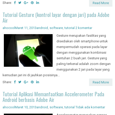
Share:
Read More
Tutorial Gesture (kontrol layar dengan jari) pada Adobe
Air
ahocool
Maret 11, 2013
android
,
software
,
tutorial
2 komentar
Gesture merupakan fasilitas yang
disediakan oleh smartphone untuk
mempermudah operasi pada layar
dengan menggunakan kombinasi
sentuhan 2 buah jari. Gesture yang
paling terkenal adalah zoom dengan
menggunakan 2 jari pada layar yang
kemudian jari ini di jauhkan posisinya...
Share:
Read More
Tutorial Aplikasi Memanfaatkan Accelerometer Pada
Android berbasis Adobe Air
ahocool
Maret 10, 2013
android
,
software
,
tutorial
Tidak ada komentar
Accelerometer merupakan sensor