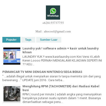
+628155737755
Mail : ahocool@gmail.com
Populer
Tags
Sumber Luar
Laundry yuk ! software admin + kasir untuk laundry
kiloan
LAUNDRY YUK !! www.kasirlaundry.com Kini Versi 4 Lebih
Keren Loooo PERNAH MENGALAMI KEJADIAN SEPERTI INI
?? KEU...
PEMANCAR TV MINI DENGAN NINTENDO/SEGA BEKAS
" ...adalah illegal untuk menyiarkan siaran tv tanpa meminta izin dari yang
berwenang ..." UPDATE juni 2016 : Cara terba...
Menghitung RPM (TACHOMETER) dari Radiasi Kabel
busi
RPM ( round per minute ) adalah angka yang menunjukkan
banyaknya putaran suatu system dalam 1 menit. Biasanya
dimanfaatkan sebagai penu...