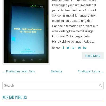
kemiringan yang umum terdapat
pada Hanheld berbasis Android.
Sensor ini memiliki fungsi untuk
menentukan posisi tilting dari
Handheld terhadap koordinat X, Y
atau kadangkala memiliki juga
koordinat Z utamanya pada
HandHeld kelas tinggi. Adobe...
Share:
Read More
← Postingan Lebih Baru
Beranda
Postingan Lama →
KONTAK PENULIS