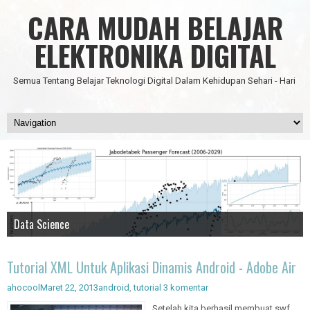
CARA MUDAH BELAJAR
ELEKTRONIKA DIGITAL
Semua Tentang Belajar Teknologi Digital Dalam Kehidupan Sehari - Hari
Data Science
IC Timer 555 yang Multifungsi
JAM DIGITAL 6 DIGIT TANPA MICRO FULL CMOS
Node Red - Kontrol Industri 4.0
Artificial Intelligence - Pengenalan Object
Tutorial XML Untuk Aplikasi Dinamis Android - Adobe Air
ahocool
Maret 22, 2013
android
,
tutorial
3 komentar
Setelah kita berhasil membuat swf