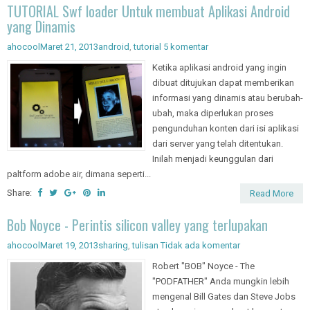
TUTORIAL Swf loader Untuk membuat Aplikasi Android
yang Dinamis
ahocool
Maret 21, 2013
android
,
tutorial
5 komentar
Ketika aplikasi android yang ingin
dibuat ditujukan dapat memberikan
informasi yang dinamis atau berubah-
ubah, maka diperlukan proses
pengunduhan konten dari isi aplikasi
dari server yang telah ditentukan.
Inilah menjadi keunggulan dari
paltform adobe air, dimana seperti...
Share:
Read More
Bob Noyce - Perintis silicon valley yang terlupakan
ahocool
Maret 19, 2013
sharing
,
tulisan
Tidak ada komentar
Robert "BOB" Noyce - The
"PODFATHER" Anda mungkin lebih
mengenal Bill Gates dan Steve Jobs