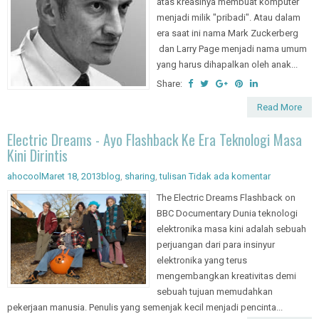
atas kreasinya membuat komputer
menjadi milik "pribadi". Atau dalam
era saat ini nama Mark Zuckerberg
dan Larry Page menjadi nama umum
yang harus dihapalkan oleh anak...
Share:
Read More
Electric Dreams - Ayo Flashback Ke Era Teknologi Masa
Kini Dirintis
ahocool
Maret 18, 2013
blog
,
sharing
,
tulisan
Tidak ada komentar
The Electric Dreams Flashback on
BBC Documentary Dunia teknologi
elektronika masa kini adalah sebuah
perjuangan dari para insinyur
elektronika yang terus
mengembangkan kreativitas demi
sebuah tujuan memudahkan
pekerjaan manusia. Penulis yang semenjak kecil menjadi pencinta...