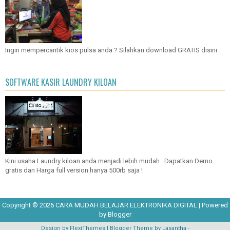
Ingin mempercantik kios pulsa anda ? Silahkan download GRATIS disini
SOFTWARE KASIR LAUNDRY KILOAN
Kini usaha Laundry kiloan anda menjadi lebih mudah . Dapatkan Demo
gratis dan Harga full version hanya 500rb saja !
Copyright ©
2026
CARA MUDAH BELAJAR ELEKTRONIKA DIGITAL
| Powered
by
Blogger
Design by
FlexiThemes
| Blogger Theme by
Lasantha
-