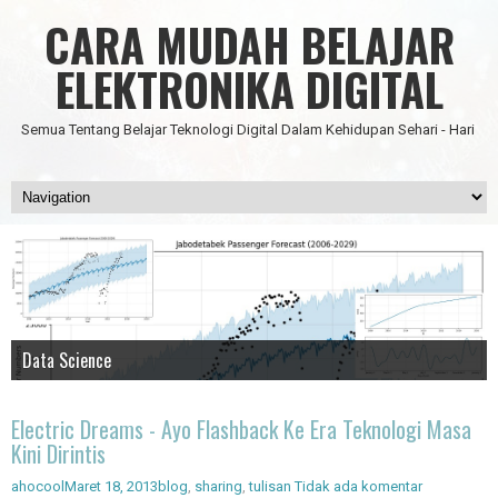
CARA MUDAH BELAJAR
ELEKTRONIKA DIGITAL
Semua Tentang Belajar Teknologi Digital Dalam Kehidupan Sehari - Hari
Data Science
IC Timer 555 yang Multifungsi
JAM DIGITAL 6 DIGIT TANPA MICRO FULL CMOS
Node Red - Kontrol Industri 4.0
Artificial Intelligence - Pengenalan Object
Electric Dreams - Ayo Flashback Ke Era Teknologi Masa
Kini Dirintis
ahocool
Maret 18, 2013
blog
,
sharing
,
tulisan
Tidak ada komentar