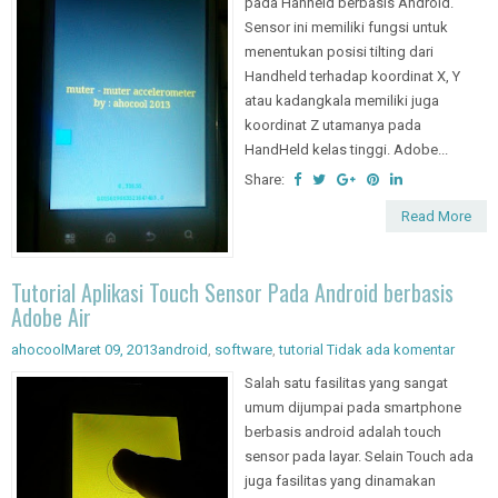
pada Hanheld berbasis Android.
Sensor ini memiliki fungsi untuk
menentukan posisi tilting dari
Handheld terhadap koordinat X, Y
atau kadangkala memiliki juga
koordinat Z utamanya pada
HandHeld kelas tinggi. Adobe...
Share:
Read More
Tutorial Aplikasi Touch Sensor Pada Android berbasis
Adobe Air
ahocool
Maret 09, 2013
android
,
software
,
tutorial
Tidak ada komentar
Salah satu fasilitas yang sangat
umum dijumpai pada smartphone
berbasis android adalah touch
sensor pada layar. Selain Touch ada
juga fasilitas yang dinamakan