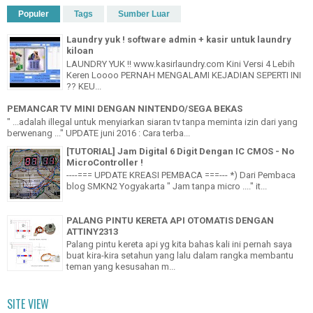
Populer
Tags
Sumber Luar
Laundry yuk ! software admin + kasir untuk laundry
kiloan
LAUNDRY YUK !! www.kasirlaundry.com Kini Versi 4 Lebih
Keren Loooo PERNAH MENGALAMI KEJADIAN SEPERTI INI
?? KEU...
PEMANCAR TV MINI DENGAN NINTENDO/SEGA BEKAS
" ...adalah illegal untuk menyiarkan siaran tv tanpa meminta izin dari yang
berwenang ..." UPDATE juni 2016 : Cara terba...
[TUTORIAL] Jam Digital 6 Digit Dengan IC CMOS - No
MicroController !
----=== UPDATE KREASI PEMBACA ===--- *) Dari Pembaca
blog SMKN2 Yogyakarta " Jam tanpa micro ...." it...
PALANG PINTU KERETA API OTOMATIS DENGAN
ATTINY2313
Palang pintu kereta api yg kita bahas kali ini pernah saya
buat kira-kira setahun yang lalu dalam rangka membantu
teman yang kesusahan m...
SITE VIEW