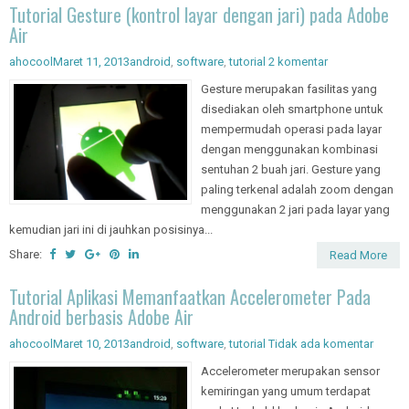
Tutorial Gesture (kontrol layar dengan jari) pada Adobe
Air
ahocool
Maret 11, 2013
android
,
software
,
tutorial
2 komentar
Gesture merupakan fasilitas yang
disediakan oleh smartphone untuk
mempermudah operasi pada layar
dengan menggunakan kombinasi
sentuhan 2 buah jari. Gesture yang
paling terkenal adalah zoom dengan
menggunakan 2 jari pada layar yang
kemudian jari ini di jauhkan posisinya...
Share:
Read More
Tutorial Aplikasi Memanfaatkan Accelerometer Pada
Android berbasis Adobe Air
ahocool
Maret 10, 2013
android
,
software
,
tutorial
Tidak ada komentar
Accelerometer merupakan sensor
kemiringan yang umum terdapat