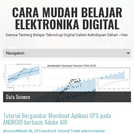
CARA MUDAH BELAJAR
ELEKTRONIKA DIGITAL
Semua Tentang Belajar Teknologi Digital Dalam Kehidupan Sehari - Hari
Data Science
IC Timer 555 yang Multifungsi
JAM DIGITAL 6 DIGIT TANPA MICRO FULL CMOS
Node Red - Kontrol Industri 4.0
Artificial Intelligence - Pengenalan Object
Tutorial Bergambar Membuat Aplikasi GPS pada
ANDROID berbasis Adobe AIR
ahocool
Maret 06, 2013
android
,
tutorial
Tidak ada komentar