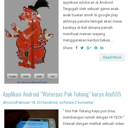
applikasi adobe air di Android.
Tergugah oleh sebuah game anak-
anak buatan amrik di google play
akhirnya penulis teringat akan masa
kecilnya di Bali dimana pernah
membuat mainan wayang
menggunakan kardus bekas....
Share:
Read More
Applikasi Android "Waterpas Pak Tukang" karya Aisi555
ahocool
Februari 18, 2013
android
,
software
2 komentar
" Kini Pak Tukang Kayu pun bisa
membangun rumah dengan HI-TECH "
Diawali dengan melihat sebuah video