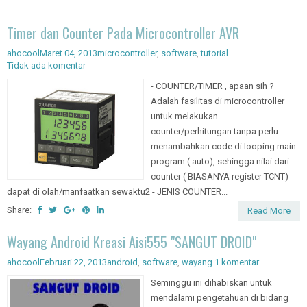
Timer dan Counter Pada Microcontroller AVR
ahocool
Maret 04, 2013
microcontroller
,
software
,
tutorial
Tidak ada komentar
- COUNTER/TIMER , apaan sih ?
Adalah fasilitas di microcontroller
untuk melakukan
counter/perhitungan tanpa perlu
menambahkan code di looping main
program ( auto), sehingga nilai dari
counter ( BIASANYA register TCNT)
dapat di olah/manfaatkan sewaktu2 - JENIS COUNTER...
Share:
Read More
Wayang Android Kreasi Aisi555 "SANGUT DROID"
ahocool
Februari 22, 2013
android
,
software
,
wayang
1 komentar
Seminggu ini dihabiskan untuk
mendalami pengetahuan di bidang