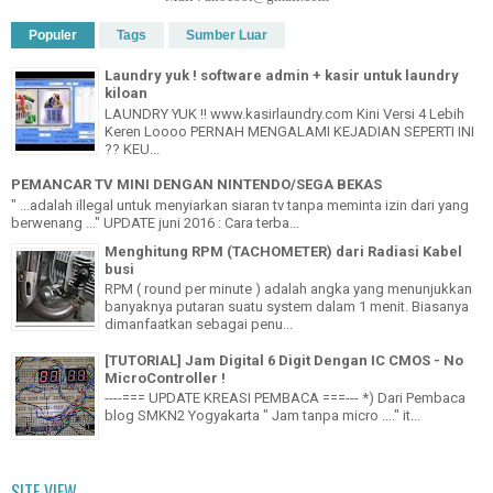
Populer
Tags
Sumber Luar
Laundry yuk ! software admin + kasir untuk laundry
kiloan
LAUNDRY YUK !! www.kasirlaundry.com Kini Versi 4 Lebih
Keren Loooo PERNAH MENGALAMI KEJADIAN SEPERTI INI
?? KEU...
PEMANCAR TV MINI DENGAN NINTENDO/SEGA BEKAS
" ...adalah illegal untuk menyiarkan siaran tv tanpa meminta izin dari yang
berwenang ..." UPDATE juni 2016 : Cara terba...
Menghitung RPM (TACHOMETER) dari Radiasi Kabel
busi
RPM ( round per minute ) adalah angka yang menunjukkan
banyaknya putaran suatu system dalam 1 menit. Biasanya
dimanfaatkan sebagai penu...
[TUTORIAL] Jam Digital 6 Digit Dengan IC CMOS - No
MicroController !
----=== UPDATE KREASI PEMBACA ===--- *) Dari Pembaca
blog SMKN2 Yogyakarta " Jam tanpa micro ...." it...
SITE VIEW